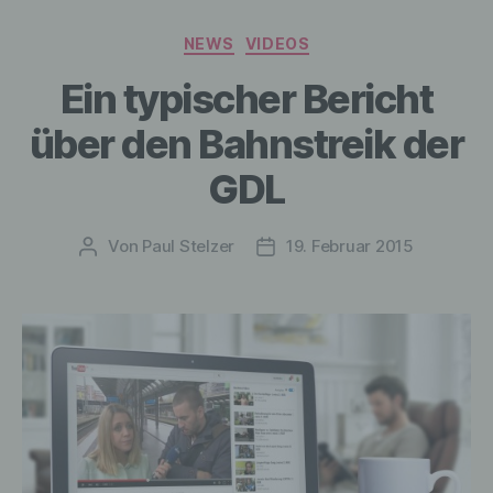
Kategorien
NEWS
VIDEOS
Ein typischer Bericht
über den Bahnstreik der
GDL
Von
Paul Stelzer
19. Februar 2015
Beitragsautor
Veröffentlichungsdatum