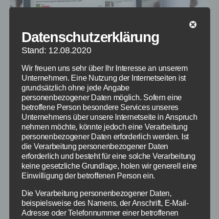
Datenschutzerklärung
Stand: 12.08.2020
Ein typischer Bericht über den Bahnstreik -
Wir freuen uns sehr über Ihr Interesse an unserem
Bildquelle: extra 3 Video auf YouTube (siehe oben)
Unternehmen. Eine Nutzung der Internetseiten ist
grundsätzlich ohne jede Angabe
personenbezogener Daten möglich. Sofern eine
Das es in Kürze, vielleicht noch im Februar
betroffene Person besondere Services unseres
Unternehmens über unsere Internetseite in Anspruch
2015, zu einem Bahnstreik kommen wird, ist
nehmen möchte, könnte jedoch eine Verarbeitung
nicht unwahrscheinlich. Das Schreckgespenst
personenbezogener Daten erforderlich werden. Ist
für viele Pendler ist aber wieder da, da eine
die Verarbeitung personenbezogener Daten
Einigung zwischen der GDL und der Deutschen
erforderlich und besteht für eine solche Verarbeitung
keine gesetzliche Grundlage, holen wir generell eine
Bahn AG wohl kaum stattfinden wird. So
Einwilligung der betroffenen Person ein.
werden die Lokführer wohl wieder streiken,
was bei Twitter unter dem Hashtag #bahnstreik
Die Verarbeitung personenbezogener Daten,
beispielsweise des Namens, der Anschrift, E-Mail-
[…]
Adresse oder Telefonnummer einer betroffenen