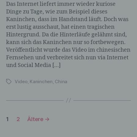
Das Internet liefert immer wieder kuriose
ohne Hinzuziehung zusätzlicher
Dinge zu Tage, wie zum Beispiel dieses
Informationen nicht mehr einer
spezifischen betroffenen Person
Kaninchen, dass im Handstand läuft. Doch was
zugeordnet werden können, sofern diese
erst lustig ausschaut, hat einen tragischen
zusätzlichen Informationen gesondert
Hintergrund. Da die Hinterläufe gelähmt sind,
aufbewahrt werden und technischen und
kann sich das Kaninchen nur so fortbewegen.
organisatorischen Maßnahmen
Veröffentlicht wurde das Video im chinesischen
unterliegen, die gewährleisten, dass die
personenbezogenen Daten nicht einer
Fernsehen und verbreitet sich nun via Internet
identifizierten oder identifizierbaren
und Social Media […]
natürlichen Person zugewiesen werden.
Video
,
Kaninchen
,
China
Schlagwörter
g) Verantwortlicher oder für die
Verarbeitung Verantwortlicher
Seitennummerierung
Verantwortlicher oder für die Verarbeitung
1
2
Ältere
→
Verantwortlicher ist die natürliche oder
der
juristische Person, Behörde, Einrichtung
oder andere Stelle, die allein oder