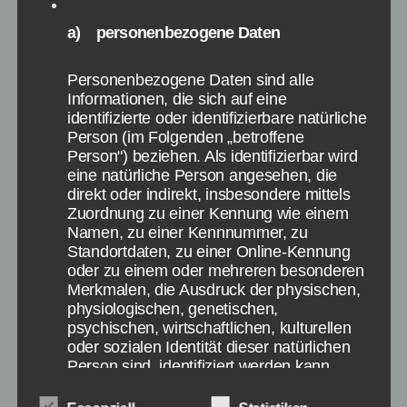
Personen hinter dem Steuer, weswegen neue
a) personenbezogene Daten
Diskussionen über eine ärztliche Untersuchung
bzgl. der Eignung ein Fahrzeug zu führen […]
Personenbezogene Daten sind alle
Informationen, die sich auf eine
Einparken
,
Video
,
Unfall
Schlagwörter
identifizierte oder identifizierbare natürliche
Person (im Folgenden „betroffene
Person") beziehen. Als identifizierbar wird
eine natürliche Person angesehen, die
direkt oder indirekt, insbesondere mittels
Kategorien
VIDEOS
Zuordnung zu einer Kennung wie einem
Namen, zu einer Kennnummer, zu
Miss Finnland bei Poker
Standortdaten, zu einer Online-Kennung
oder zu einem oder mehreren besonderen
Show mit Mega-Bluff
Merkmalen, die Ausdruck der physischen,
physiologischen, genetischen,
gegen Pokerprofi
psychischen, wirtschaftlichen, kulturellen
oder sozialen Identität dieser natürlichen
Person sind, identifiziert werden kann.
Von
Paul Stelzer
17. Februar 2015
Beitragsautor
Veröffentlichungsdatum