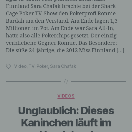
Auslesen, das Abfragen, die Verwendung,
Finnland Sara Chafak brachte bei der Shark
die Offenlegung durch Übermittlung,
Cage Poker TV-Show den Pokerprofi Ronnie
Verbreitung oder eine andere Form der
Bardah um den Verstand. Am Ende lagen 1,3
Bereitstellung, den Abgleich oder die
Millionen im Pot. Am Ende war Sara All-In,
Verknüpfung, die Einschränkung, das
hatte also alle Pokerchips gesetzt. Der einzig
Löschen oder die Vernichtung.
verbliebene Gegner Ronnie. Das Besondere:
Die süße 24-jährige, die 2012 Miss Finnland […]
d) Einschränkung der Verarbeitung
Video
,
TV
,
Poker
,
Sara Chafak
Schlagwörter
Einschränkung der Verarbeitung ist die
Markierung gespeicherter
personenbezogener Daten mit dem Ziel,
ihre künftige Verarbeitung einzuschränken.
Kategorien
VIDEOS
Unglaublich: Dieses
e) Profiling
Kaninchen läuft im
Profiling ist jede Art der automatisierten