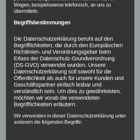
Wegen, beispielsweise telefonisch, an uns zu
übermitteln.
Begriffsbestimmungen
Die Datenschutzerklärung beruht auf den
Begrifflichkeiten, die durch den Europäischen
Richtlinien- und Verordnungsgeber beim
Erlass der Datenschutz-Grundverordnung
(DS-GVO) verwendet wurden. Unsere
Datenschutzerklärung soll sowohl für die
Video zeigt den Einparkversuch der 92-jährigen -
Bildquelle: zoomin.tv
Öffentlichkeit als auch für unsere Kunden und
Geschäftspartner einfach lesbar und
verständlich sein. Um dies zu gewährleisten,
möchten wir vorab die verwendeten
In den USA hat eine 92-jährige beim
Begrifflichkeiten erläutern.
Einparkversuch mindestens 10 Autos
beschädigt. Glücklicherweise wurde bei dieser
Wir verwenden in dieser Datenschutzerklärung unter
anderem die folgenden Begriffe:
Aktion keine Person verletzt, sodass es nur
beim Sachschaden blieb. Auch in Deutschland
kommt es immer öfters zu Unfällen mit älteren