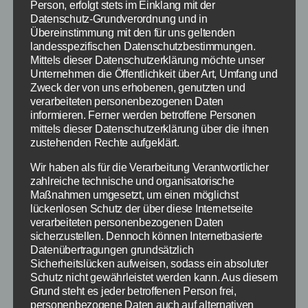
Person, erfolgt stets im Einklang mit der
extra 3
,
Video
,
GDL
,
Bahn
,
Streik
,
Berichterstattung
,
Datenschutz-Grundverordnung und in
Schlagwörter
Übereinstimmung mit den für uns geltenden
Satire
landesspezifischen Datenschutzbestimmungen.
Mittels dieser Datenschutzerklärung möchte unser
Unternehmen die Öffentlichkeit über Art, Umfang und
Zweck der von uns erhobenen, genutzten und
Kategorien
verarbeiteten personenbezogenen Daten
VIDEOS
informieren. Ferner werden betroffene Personen
Video: 92-jährige
mittels dieser Datenschutzerklärung über die ihnen
zustehenden Rechte aufgeklärt.
verursacht Schaden bei
Wir haben als für die Verarbeitung Verantwortlicher
zahlreiche technische und organisatorische
10 Autos beim
Maßnahmen umgesetzt, um einen möglichst
lückenlosen Schutz der über diese Internetseite
Einparken
verarbeiteten personenbezogenen Daten
sicherzustellen. Dennoch können Internetbasierte
Datenübertragungen grundsätzlich
Von
Paul Stelzer
19. Februar 2015
Beitragsautor
Veröffentlichungsdatum
Sicherheitslücken aufweisen, sodass ein absoluter
Schutz nicht gewährleistet werden kann. Aus diesem
Grund steht es jeder betroffenen Person frei,
personenbezogene Daten auch auf alternativen