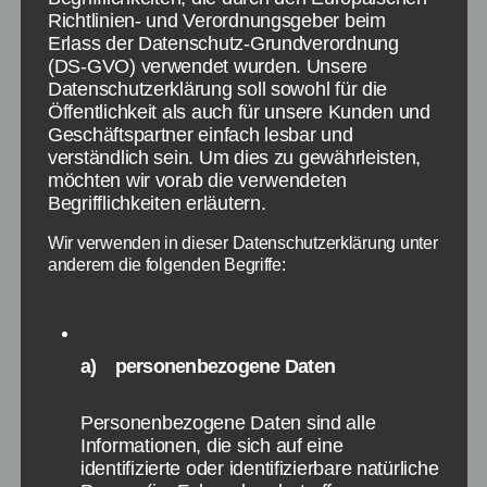
Hier haben wir unsere fünf Mod Empfehlungen
Richtlinien- und Verordnungsgeber beim
für das Spiel Cities Skylines zusammengefasst.
Erlass der Datenschutz-Grundverordnung
Meiner Auffassung nach handelt es sich bei
(DS-GVO) verwendet wurden. Unsere
Datenschutzerklärung soll sowohl für die
diesem Spiel um eines der besten Städtebau-
Öffentlichkeit als auch für unsere Kunden und
Simulationen überhaupt und liegt eindeutig vor
Geschäftspartner einfach lesbar und
SimCity. Entwickelt wurde das Spiel von
verständlich sein. Um dies zu gewährleisten,
Colossal Order und veröffentlicht von Paradox
möchten wir vorab die verwendeten
Interactive. Eine Besonderheit von Cities
Begrifflichkeiten erläutern.
Skylines ist, dass die Community über […]
Wir verwenden in dieser Datenschutzerklärung unter
anderem die folgenden Begriffe:
Cities Skylines
,
Guide
,
Mods
Schlagwörter
a) personenbezogene Daten
Kategorien
GAMES
PC SPIELE
Personenbezogene Daten sind alle
Theme Park Studio bei
Informationen, die sich auf eine
identifizierte oder identifizierbare natürliche