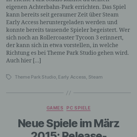
für die Verarbeitung Verantwortlichen
verarbeitet werden.
eigenen Achterbahn-Park errichten. Das Spiel
kann bereits seit geraumer Zeit über Steam
Early Access heruntergeladen werden und
konnte bereits tausende Spieler begeistert. Wer
c) Verarbeitung
sich noch an Rollercoaster Tycoon 3 erinnert,
der kann sich in etwa vorstellen, in welche
Verarbeitung ist jeder mit oder ohne Hilfe
Richtung es bei Theme Park Studio gehen wird.
automatisierter Verfahren ausgeführte
Vorgang oder jede solche Vorgangsreihe
Auch hier […]
im Zusammenhang mit
personenbezogenen Daten wie das
Theme Park Studio
,
Early Access
,
Steam
Schlagwörter
Erheben, das Erfassen, die Organisation,
das Ordnen, die Speicherung, die
Anpassung oder Veränderung, das
Auslesen, das Abfragen, die Verwendung,
die Offenlegung durch Übermittlung,
Kategorien
GAMES
PC SPIELE
Verbreitung oder eine andere Form der
Bereitstellung, den Abgleich oder die
Neue Spiele im März
Verknüpfung, die Einschränkung, das
Löschen oder die Vernichtung.
2015: Release-