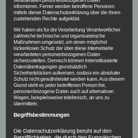
verarbeiteten personenbezogenen Daten
Spiel – Empfehlungen
informieren. Ferner werden betroffene Personen
mittels dieser Datenschutzerklärung über die ihnen
zustehenden Rechte aufgeklärt.
Von
Paul Stelzer
21. März 2015
Beitragsautor
Veröffentlichungsdatum
Wir haben als für die Verarbeitung Verantwortlicher
zahlreiche technische und organisatorische
Maßnahmen umgesetzt, um einen möglichst
lückenlosen Schutz der über diese Internetseite
verarbeiteten personenbezogenen Daten
sicherzustellen. Dennoch können Internetbasierte
Datenübertragungen grundsätzlich
Sicherheitslücken aufweisen, sodass ein absoluter
Schutz nicht gewährleistet werden kann. Aus diesem
Grund steht es jeder betroffenen Person frei,
personenbezogene Daten auch auf alternativen
Wegen, beispielsweise telefonisch, an uns zu
übermitteln.
Begriffsbestimmungen
Cities Skylines von Paradox Interactive
Die Datenschutzerklärung beruht auf den
Begrifflichkeiten, die durch den Europäischen