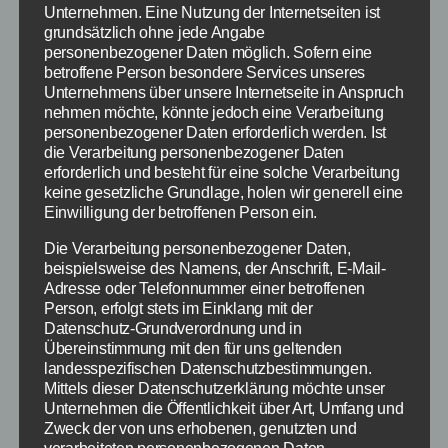
Über 500.000 Dollar hat das Spiel ToeJam and
Unternehmen. Eine Nutzung der Internetseiten ist
grundsätzlich ohne jede Angabe
Earl Back in the Groove über Kickstarter
personenbezogener Daten möglich. Sofern eine
eingenommen. An dem Produkt ist auch Greg
betroffene Person besondere Services unseres
Johnson beteiligt, der bereits das Original-Spiel
Unternehmens über unsere Internetseite in Anspruch
mitentwickelt hatte. 1991 erschien das Spiel
nehmen möchte, könnte jedoch eine Verarbeitung
personenbezogener Daten erforderlich werden. Ist
ToeJam and Earl auf der Sega Mega Drive und
die Verarbeitung personenbezogener Daten
erfreute sich bei den Spielern großer
erforderlich und besteht für eine solche Verarbeitung
Beliebtheit. Mit ToeJam and Earl Back […]
keine gesetzliche Grundlage, holen wir generell eine
Einwilligung der betroffenen Person ein.
Kickstarter
,
ToeJam and Earl
Schlagwörter
Die Verarbeitung personenbezogener Daten,
beispielsweise des Namens, der Anschrift, E-Mail-
Adresse oder Telefonnummer einer betroffenen
Person, erfolgt stets im Einklang mit der
Datenschutz-Grundverordnung und in
Kategorien
GAMES
PC SPIELE
Übereinstimmung mit den für uns geltenden
landesspezifischen Datenschutzbestimmungen.
Cities Skylines: Die
Mittels dieser Datenschutzerklärung möchte unser
Unternehmen die Öffentlichkeit über Art, Umfang und
besten Mods für das
Zweck der von uns erhobenen, genutzten und