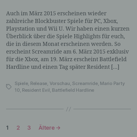
Arbeitsleistung, wirtschaftlicher Lage,
Gesundheit, persönlicher Vorlieben,
Auch im März 2015 erscheinen wieder
Interessen, Zuverlässigkeit, Verhalten,
zahlreiche Blockbuster Spiele für PC, Xbox,
Aufenthaltsort oder Ortswechsel dieser
Playstation und Wii U. Wir haben einen kurzen
natürlichen Person zu analysieren oder
Überblick über die Spiele Highlights für euch,
vorherzusagen.
die in diesem Monat erscheinen werden. So
erscheint Screamride am 6. März 2015 exklusiv
für die Xbox, am 19. März erscheint Battlefield
f) Pseudonymisierung
Hardline und einen Tag später Resident […]
Pseudonymisierung ist die Verarbeitung
Spiele
,
Release
,
Vorschau
,
Screamride
,
Mario Party
personenbezogener Daten in einer Weise,
Schlagwörter
10
,
Resident Evil
,
Battlefield Hardline
auf welche die personenbezogenen Daten
ohne Hinzuziehung zusätzlicher
Informationen nicht mehr einer
spezifischen betroffenen Person
zugeordnet werden können, sofern diese
Seitennummerierung
zusätzlichen Informationen gesondert
1
2
3
Ältere
→
aufbewahrt werden und technischen und
organisatorischen Maßnahmen