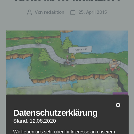
Von
redaktion
25. April 2015
Beitragsautor
Veröffentlichungsdatum
Erster Blick auf ToeJam and Earl Back in the
Datenschutzerklärung
Groove - Bildquelle: Humanature Studios /
Kickstarter
Stand: 12.08.2020
Wir freuen uns sehr über Ihr Interesse an unserem