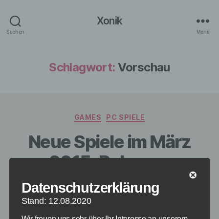
Xonik
Suchen
Menü
Schlagwort:
Vorschau
Kategorien
GAMES
PC SPIELE
Neue Spiele im März
2015: Release-
Vorschau
Datenschutzerklärung
Stand: 12.08.2020
Von
redaktion
2. März 2015
Beitragsautor
Veröffentlichungsdatum
Wir freuen uns sehr über Ihr Interesse an unserem