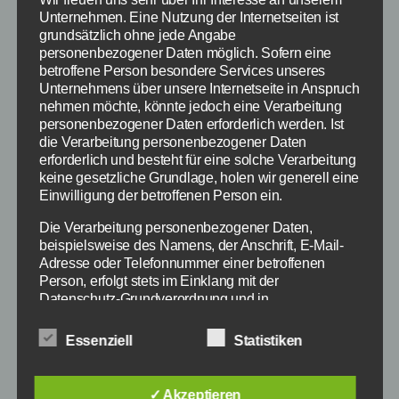
Unternehmen. Eine Nutzung der Internetseiten ist
grundsätzlich ohne jede Angabe
personenbezogener Daten möglich. Sofern eine
betroffene Person besondere Services unseres
Unternehmens über unsere Internetseite in Anspruch
nehmen möchte, könnte jedoch eine Verarbeitung
personenbezogener Daten erforderlich werden. Ist
die Verarbeitung personenbezogener Daten
erforderlich und besteht für eine solche Verarbeitung
keine gesetzliche Grundlage, holen wir generell eine
Einwilligung der betroffenen Person ein.
Die Verarbeitung personenbezogener Daten,
beispielsweise des Namens, der Anschrift, E-Mail-
Mit Battlefield Hardline geht es nun in die
Adresse oder Telefonnummer einer betroffenen
Moderne - Bildquelle: Electronic Arts
Person, erfolgt stets im Einklang mit der
Datenschutz-Grundverordnung und in
Übereinstimmung mit den für uns geltenden
landesspezifischen Datenschutzbestimmungen.
Auch im März 2015 erscheinen wieder
Essenziell
Statistiken
Mittels dieser Datenschutzerklärung möchte unser
zahlreiche Blockbuster Spiele für PC, Xbox,
Unternehmen die Öffentlichkeit über Art, Umfang und
Playstation und Wii U. Wir haben einen kurzen
Zweck der von uns erhobenen, genutzten und
✓ Akzeptieren