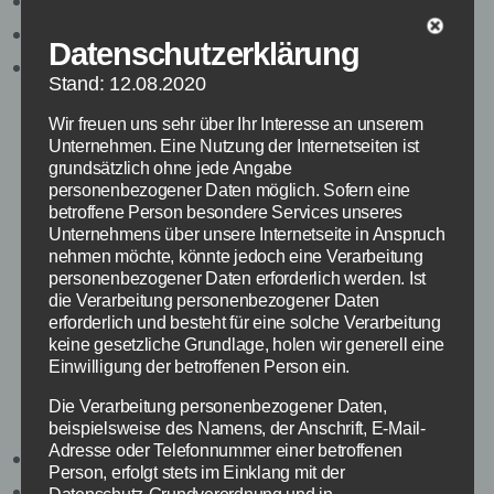
Rolle: Redakteur
Resort: Kino, Videos
Datenschutzerklärung
Kontakt: danny@xonik.de
Stand: 12.08.2020
Danny schaut leidenschaftlich Filme und kennt
Wir freuen uns sehr über Ihr Interesse an unserem
die neusten Blockbuster aus dem Kino. Auch
Unternehmen. Eine Nutzung der Internetseiten ist
grundsätzlich ohne jede Angabe
mit Filmkritik hält er nicht zurück.
personenbezogener Daten möglich. Sofern eine
betroffene Person besondere Services unseres
Zum Autorenprofil
Unternehmens über unsere Internetseite in Anspruch
nehmen möchte, könnte jedoch eine Verarbeitung
[/vc_column][/vc_row]
personenbezogener Daten erforderlich werden. Ist
die Verarbeitung personenbezogener Daten
erforderlich und besteht für eine solche Verarbeitung
[vc_row][vc_column width=“1/2″]
keine gesetzliche Grundlage, holen wir generell eine
Einwilligung der betroffenen Person ein.
Tina Krüger
Die Verarbeitung personenbezogener Daten,
beispielsweise des Namens, der Anschrift, E-Mail-
Adresse oder Telefonnummer einer betroffenen
Rolle: Redakteurin
Person, erfolgt stets im Einklang mit der
Resort: TV, Games