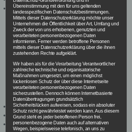
Datenschutz-Grundverordnung und in
Übereinstimmung mit den für uns geltenden
Kontakt: tina@xonik.de
landesspezifischen Datenschutzbestimmungen.
Mittels dieser Datenschutzerklärung möchte unser
Tina ist nicht nur die TV-Expertin, die aktuelle
Unternehmen die Öffentlichkeit über Art, Umfang und
Shows, Filme und Einschaltquoten
Zweck der von uns erhobenen, genutzten und
verarbeiteten personenbezogenen Daten
einzuschätzen weiß, sondern auch
informieren. Ferner werden betroffene Personen
leidenschaftliche Gamerin.
mittels dieser Datenschutzerklärung über die ihnen
zustehenden Rechte aufgeklärt.
Zum Autorenprofil
Wir haben als für die Verarbeitung Verantwortlicher
zahlreiche technische und organisatorische
[/vc_column][vc_column width=“1/2″]
Maßnahmen umgesetzt, um einen möglichst
lückenlosen Schutz der über diese Internetseite
verarbeiteten personenbezogenen Daten
Torben Stein
sicherzustellen. Dennoch können Internetbasierte
Datenübertragungen grundsätzlich
Sicherheitslücken aufweisen, sodass ein absoluter
Rolle: Freier Mitarbeiter
Schutz nicht gewährleistet werden kann. Aus diesem
Resort: Wirtschaft, Finanzen
Grund steht es jeder betroffenen Person frei,
personenbezogene Daten auch auf alternativen
Kontakt: torben@xonik.de
Wegen, beispielsweise telefonisch, an uns zu