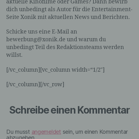
aktuelle Kinofilme oder Games? Dann bewirb
a) personenbezogene Daten
dich unbedingt als Autor für die Entertainment-
Seite Xonik mit aktuellen News und Berichten.
Personenbezogene Daten sind alle
Informationen, die sich auf eine
Schicke uns eine E-Mail an
identifizierte oder identifizierbare natürliche
Person (im Folgenden „betroffene
bewerbung@xonik.de und warum du
Person") beziehen. Als identifizierbar wird
unbedingt Teil des Redaktionsteams werden
eine natürliche Person angesehen, die
willst.
direkt oder indirekt, insbesondere mittels
Zuordnung zu einer Kennung wie einem
[/vc_column][vc_column width=“1/2″]
Namen, zu einer Kennnummer, zu
Standortdaten, zu einer Online-Kennung
[/vc_column][/vc_row]
oder zu einem oder mehreren besonderen
Merkmalen, die Ausdruck der physischen,
physiologischen, genetischen,
psychischen, wirtschaftlichen, kulturellen
Schreibe einen Kommentar
oder sozialen Identität dieser natürlichen
Person sind, identifiziert werden kann.
Du musst
angemeldet
sein, um einen Kommentar
abzugeben.