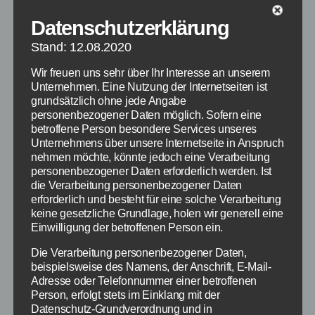
Datenschutzerklärung
Die Apple Keynote am 9. September 2015: Das
wird Apple vorstellen
Stand: 12.08.2020
Wir freuen uns sehr über Ihr Interesse an unserem
Unternehmen. Eine Nutzung der Internetseiten ist
Alles zum Live Stream zur heutigen Apple
grundsätzlich ohne jede Angabe
Keynote am 9. September 2015 mit zahlreichen
personenbezogener Daten möglich. Sofern eine
Informationen. Auf der Keynote wird Apple
betroffene Person besondere Services unseres
nicht nur zwei neue iPhone Modelle, sondern
Unternehmens über unsere Internetseite in Anspruch
nehmen möchte, könnte jedoch eine Verarbeitung
Gerüchten zufolge neben dem Apple TV der
personenbezogener Daten erforderlich werden. Ist
vierten Generation auch das iPad Pro
die Verarbeitung personenbezogener Daten
vorstellen. Alle Interessierten können dazu den
erforderlich und besteht für eine solche Verarbeitung
Apple Keynote Live Stream aufrufen, welcher
keine gesetzliche Grundlage, holen wir generell eine
Einwilligung der betroffenen Person ein.
die Präsentation, unter […]
Die Verarbeitung personenbezogener Daten,
beispielsweise des Namens, der Anschrift, E-Mail-
Live Stream
,
Apple
,
Apple Keynote
Schlagwörter
Adresse oder Telefonnummer einer betroffenen
Person, erfolgt stets im Einklang mit der
Datenschutz-Grundverordnung und in