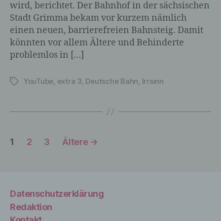
Informationen nicht mehr einer
wird, berichtet. Der Bahnhof in der sächsischen
spezifischen betroffenen Person
Stadt Grimma bekam vor kurzem nämlich
zugeordnet werden können, sofern diese
einen neuen, barrierefreien Bahnsteig. Damit
zusätzlichen Informationen gesondert
könnten vor allem Ältere und Behinderte
aufbewahrt werden und technischen und
organisatorischen Maßnahmen
problemlos in […]
unterliegen, die gewährleisten, dass die
personenbezogenen Daten nicht einer
YouTube
,
extra 3
,
Deutsche Bahn
,
Irrsinn
Schlagwörter
identifizierten oder identifizierbaren
natürlichen Person zugewiesen werden.
g) Verantwortlicher oder für die
Seitennummerierung
1
2
3
Ältere
→
Verarbeitung Verantwortlicher
der
Verantwortlicher oder für die Verarbeitung
Beiträge
Verantwortlicher ist die natürliche oder
juristische Person, Behörde, Einrichtung
Datenschutzerklärung
oder andere Stelle, die allein oder
Redaktion
gemeinsam mit anderen über die Zwecke
Kontakt
und Mittel der Verarbeitung von