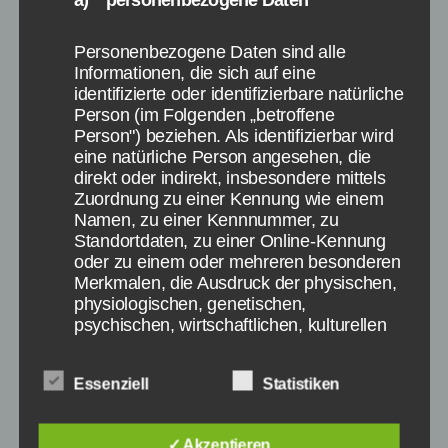
Google
,
Ranking
Schlagwörter
Personenbezogene Daten sind alle
Informationen, die sich auf eine
identifizierte oder identifizierbare natürliche
Person (im Folgenden „betroffene
Kategorien
Person") beziehen. Als identifizierbar wird
DIGITALE WELT
INTERNET
eine natürliche Person angesehen, die
YouTube für Kinder:
direkt oder indirekt, insbesondere mittels
Zuordnung zu einer Kennung wie einem
Mehr Kontrolle für Eltern
Namen, zu einer Kennnummer, zu
Standortdaten, zu einer Online-Kennung
oder zu einem oder mehreren besonderen
Von
Paul Stelzer
21. Februar 2015
Beitragsautor
Veröffentlichungsdatum
Merkmalen, die Ausdruck der physischen,
physiologischen, genetischen,
psychischen, wirtschaftlichen, kulturellen
oder sozialen Identität dieser natürlichen
Person sind, identifiziert werden kann.
Essenziell
Statistiken
b) betroffene Person
✓ Akzeptieren