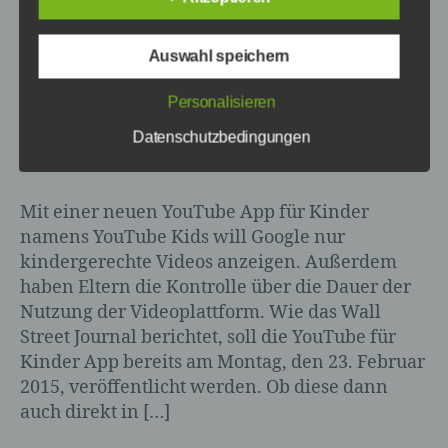
Betroffene Person ist jede identifizierte
Auswahl speichern
oder identifizierbare natürliche Person,
deren personenbezogene Daten von dem
Personalisieren
für die Verarbeitung Verantwortlichen
YouTube ist das aktuell größte Videoportal der
verarbeitet werden.
Datenschutzbedingungen
Welt - Logo: YouTube
Mit einer neuen YouTube App für Kinder
c) Verarbeitung
namens YouTube Kids will Google nur
kindergerechte Videos anzeigen. Außerdem
Verarbeitung ist jeder mit oder ohne Hilfe
automatisierter Verfahren ausgeführte
haben Eltern die Kontrolle über die Dauer der
Vorgang oder jede solche Vorgangsreihe
Nutzung der Videoplattform. Wie das Wall
im Zusammenhang mit
Street Journal berichtet, soll die YouTube für
personenbezogenen Daten wie das
Kinder App bereits am Montag, den 23. Februar
Erheben, das Erfassen, die Organisation,
2015, veröffentlicht werden. Ob diese dann
das Ordnen, die Speicherung, die
Anpassung oder Veränderung, das
auch direkt in […]
Auslesen, das Abfragen, die Verwendung,