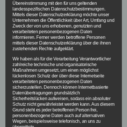
Übereinstimmung mit den für uns geltenden
Kategorien
landesspezifischen Datenschutzbestimmungen.
DIGITALE WELT
INTERNET
Mittels dieser Datenschutzerklärung möchte unser
Google: Mobiles
Unternehmen die Öffentlichkeit über Art, Umfang und
Zweck der von uns erhobenen, genutzten und
verarbeiteten personenbezogenen Daten
Webdesign wird zum
informieren. Ferner werden betroffene Personen
mittels dieser Datenschutzerklärung über die ihnen
Rankingfaktor
zustehenden Rechte aufgeklärt.
Wir haben als für die Verarbeitung Verantwortlicher
Von
Paul Stelzer
27. Februar 2015
Beitragsautor
Veröffentlichungsdatum
zahlreiche technische und organisatorische
Maßnahmen umgesetzt, um einen möglichst
lückenlosen Schutz der über diese Internetseite
verarbeiteten personenbezogenen Daten
sicherzustellen. Dennoch können Internetbasierte
Datenübertragungen grundsätzlich
Sicherheitslücken aufweisen, sodass ein absoluter
Schutz nicht gewährleistet werden kann. Aus diesem
Grund steht es jeder betroffenen Person frei,
personenbezogene Daten auch auf alternativen
Wegen, beispielsweise telefonisch, an uns zu
übermitteln.