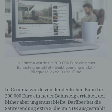
die darin besteht, dass diese
personenbezogenen Daten verwendet
werden, um bestimmte persönliche
Aspekte, die sich auf eine natürliche
Person beziehen, zu bewerten,
insbesondere, um Aspekte bezüglich
Arbeitsleistung, wirtschaftlicher Lage,
Gesundheit, persönlicher Vorlieben,
Interessen, Zuverlässigkeit, Verhalten,
Aufenthaltsort oder Ortswechsel dieser
natürlichen Person zu analysieren oder
vorherzusagen.
In Grimma wurde für 200.000 Euro ein neuer
Bahnsteig errichtet - bleibt aber ungenutzt -
Bildquelle: extra 3 / YouTube
f) Pseudonymisierung
In Grimma wurde von der deutschen Bahn für
Pseudonymisierung ist die Verarbeitung
200.000 Euro ein neuer Bahnsteig errichtet, der
personenbezogener Daten in einer Weise,
bisher aber ungenutzt bleibt. Darüber hat die
auf welche die personenbezogenen Daten
ohne Hinzuziehung zusätzlicher
Satiresendung extra 3, die im NDR ausgestrahlt