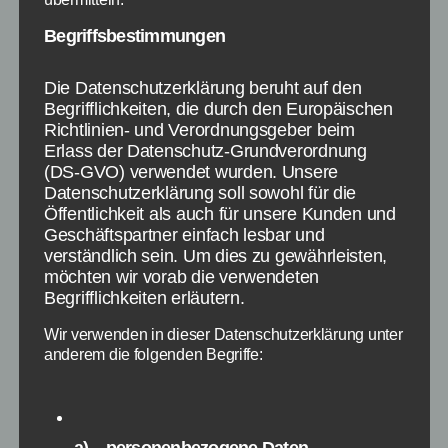
Begriffsbestimmungen
Die Datenschutzerklärung beruht auf den
Begrifflichkeiten, die durch den Europäischen
Eine für Mobilgeräte optimierte Websites wird ab
Richtlinien- und Verordnungsgeber beim
dem 21. April 2015 als Rankingfaktor bei Google
Erlass der Datenschutz-Grundverordnung
gewertet
(DS-GVO) verwendet wurden. Unsere
Datenschutzerklärung soll sowohl für die
Öffentlichkeit als auch für unsere Kunden und
Wie Google jetzt bekanntgegeben hat, wird
Geschäftspartner einfach lesbar und
mobiles Webdesign bzw. für mobile Geräte
verständlich sein. Um dies zu gewährleisten,
möchten wir vorab die verwendeten
optimierte Websites zum Rankingfaktor. Ab
Begrifflichkeiten erläutern.
dem 21. April 2015 soll dies dann Bestandteil
der Rankingfaktoren sein und die mobilen
Wir verwenden in dieser Datenschutzerklärung unter
Suchergebnissen betreffen. Nun müssen viele
anderem die folgenden Begriffe:
Webmaster handeln und ihre Websites für
mobile Geräte optimieren. Dabei gibt es nicht
nur das Responsive Design, sondern auch […]
a) personenbezogene Daten