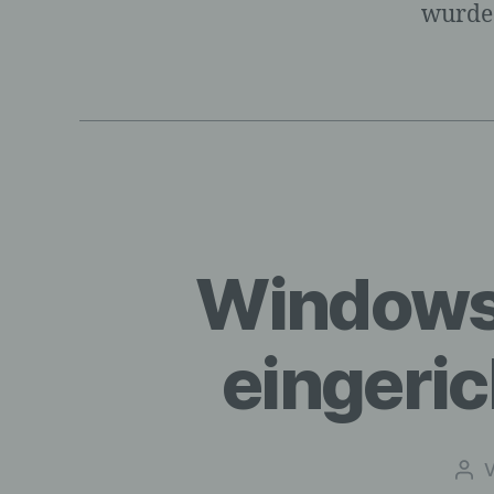
wurde 
Windows 
eingeri
Bei