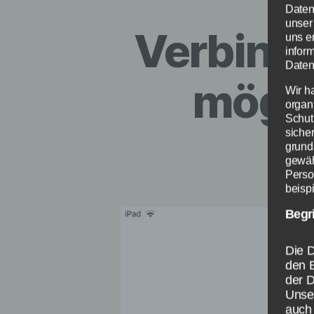
Daten
unser
Verbindu
uns e
infor
Daten
mögli
Wir h
organ
Schut
siche
grund
gewäh
Perso
beispi
Begr
Die D
den 
der 
Unser
auch 