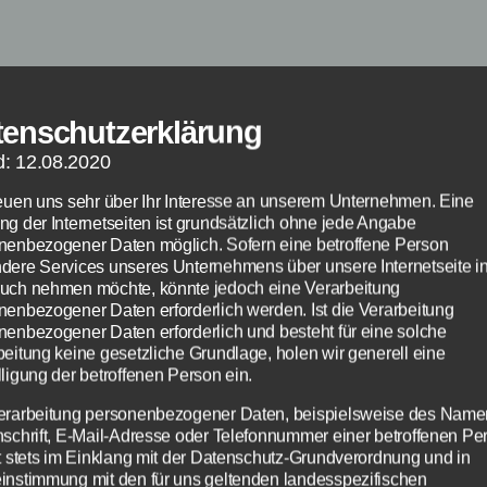
l gibt es beim Spiel Rocket League bei einigen
rn das Problem, dass jenes direkt beim Spielst
tenschutzerklärung
zt. Sobald das Psyonix Logo auftaucht, hört 
d: 12.08.2020
s Aussetzer beim Ton. Kurze Zeit später stürzt
reuen uns sehr über Ihr Interesse an unserem Unternehmen. Eine
ab und man befindet sich wieder auf dem Des
ng der Internetseiten ist grundsätzlich ohne jede Angabe
as ist passiert? Liegt es am Windows 1809 U
nenbezogener Daten möglich. Sofern eine betroffene Person
dere Services unseres Unternehmens über unsere Internetseite i
uch nehmen möchte, könnte jedoch eine Verarbeitung
nenbezogener Daten erforderlich werden. Ist die Verarbeitung
nenbezogener Daten erforderlich und besteht für eine solche
beitung keine gesetzliche Grundlage, holen wir generell eine
ligung der betroffenen Person ein.
erarbeitung personenbezogener Daten, beispielsweise des Name
nschrift, E-Mail-Adresse oder Telefonnummer einer betroffenen Pe
gt stets im Einklang mit der Datenschutz-Grundverordnung und in
Kategorien
instimmung mit den für uns geltenden landesspezifischen
NEWS