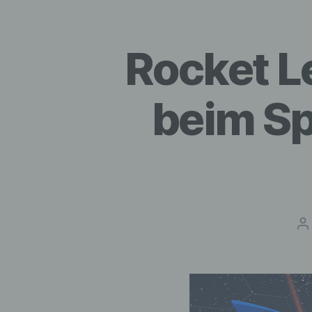
Rocket Le
beim Sp
B