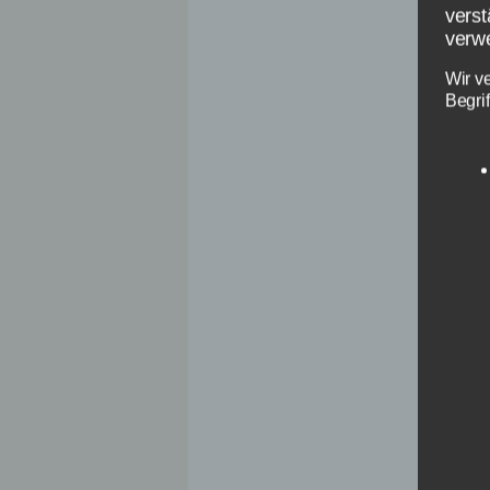
verst
verwe
Wir v
Begrif