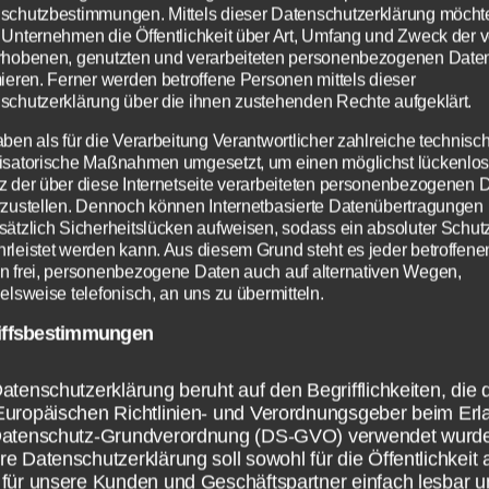
schutzbestimmungen. Mittels dieser Datenschutzerklärung möcht
 Unternehmen die Öffentlichkeit über Art, Umfang und Zweck der 
ng zum App St
rhobenen, genutzten und verarbeiteten personenbezogenen Date
mieren. Ferner werden betroffene Personen mittels dieser
schutzerklärung über die ihnen zustehenden Rechte aufgeklärt.
ch: Störung bei
aben als für die Verarbeitung Verantwortlicher zahlreiche technisc
isatorische Maßnahmen umgesetzt, um einen möglichst lückenlo
z der über diese Internetseite verarbeiteten personenbezogenen 
rzustellen. Dennoch können Internetbasierte Datenübertragungen
sätzlich Sicherheitslücken aufweisen, sodass ein absoluter Schutz
Von
Paul Stelzer
28. Juni 2018
Beitragsautor
Veröffentlichungsdatum
rleistet werden kann. Aus diesem Grund steht es jeder betroffene
n frei, personenbezogene Daten auch auf alternativen Wegen,
elsweise telefonisch, an uns zu übermitteln.
iffsbestimmungen
atenschutzerklärung beruht auf den Begrifflichkeiten, die 
Europäischen Richtlinien- und Verordnungsgeber beim Erl
Datenschutz-Grundverordnung (DS-GVO) verwendet wurd
e Datenschutzerklärung soll sowohl für die Öffentlichkeit 
für unsere Kunden und Geschäftspartner einfach lesbar u