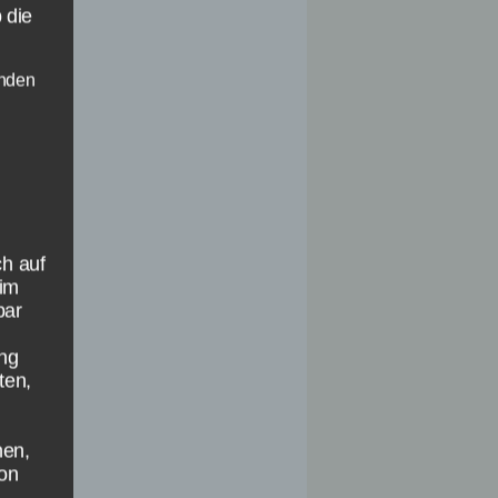
 die
enden
ch auf
(im
bar
ung
ten,
hen,
son