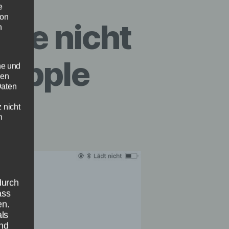
e
von
ore nicht
n
 Apple
he und
sen
Daten
 nicht
n
durch
ass
en.
als
nd