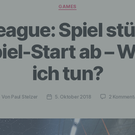
Kategorien
GAMES
ague: Spiel stü
iel-Start ab – 
ich tun?
Von
Paul Stelzer
5. Oktober 2018
2 Komment
eitragsautor
Veröffentlichungsdatum