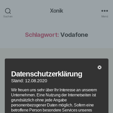
Xonik
Suchen
Menü
Schlagwort:
Vodafone
Kategorien
NEWS
Vodafone Störung in
Datenschutzerklärung
Deutschland: Internet
Stand: 12.08.2020
Wir freuen uns sehr über Ihr Interesse an unserem
Totalausfall am
Unternehmen. Eine Nutzung der Internetseiten ist
grundsätzlich ohne jede Angabe
30.6.2016
personenbezogener Daten möglich. Sofern eine
betroffene Person besondere Services unseres