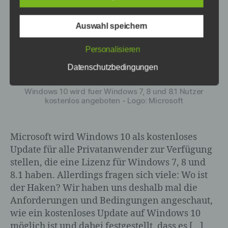
Diese
Haken
Betroffene Person ist jede identifizierte
Auswahl speichern
gibt
oder identifizierbare natürliche Person,
es
deren personenbezogene Daten von dem
Personalisieren
für die Verarbeitung Verantwortlichen
verarbeitet werden.
Datenschutzbedingungen
Windows 10 wird fuer Windows 7, 8 und 8.1 Nutzer
kostenlos angeboten - Logo: Microsoft
c) Verarbeitung
Verarbeitung ist jeder mit oder ohne Hilfe
Microsoft wird Windows 10 als kostenloses
automatisierter Verfahren ausgeführte
Update für alle Privatanwender zur Verfügung
Vorgang oder jede solche Vorgangsreihe
stellen, die eine Lizenz für Windows 7, 8 und
im Zusammenhang mit
8.1 haben. Allerdings fragen sich viele: Wo ist
personenbezogenen Daten wie das
Erheben, das Erfassen, die Organisation,
der Haken? Wir haben uns deshalb mal die
das Ordnen, die Speicherung, die
Anforderungen und Bedingungen angeschaut,
Anpassung oder Veränderung, das
wie ein kostenloses Update auf Windows 10
Auslesen, das Abfragen, die Verwendung,
möglich ist und dabei festgestellt, dass es […]