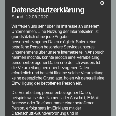
Heute ist Windows 10 erschienen und für
Datenschutzerklärung
Nutzer von Windows 7 und 8 ist das Upgrade
Stand: 12.08.2020
kostenlos. Doch welche Erfahrungen haben
Nutzer mit dem Upgrade bisher gemacht? Ist
Wir freuen uns sehr über Ihr Interesse an unserem
das ganze sicher? Nicht das am Ende das
Unternehmen. Eine Nutzung der Internetseiten ist
grundsätzlich ohne jede Angabe
Betriebssystem überhaupt nicht mehr
personenbezogener Daten möglich. Sofern eine
funktioniert. Daher wollen wir hier auf ein
betroffene Person besondere Services unseres
paar Dinge eingehen bevor du das Upgrade von
Unternehmens über unsere Internetseite in Anspruch
[…]
nehmen möchte, könnte jedoch eine Verarbeitung
personenbezogener Daten erforderlich werden. Ist
die Verarbeitung personenbezogener Daten
Windows 10
Schlagwörter
erforderlich und besteht für eine solche Verarbeitung
keine gesetzliche Grundlage, holen wir generell eine
Einwilligung der betroffenen Person ein.
Die Verarbeitung personenbezogener Daten,
Kategorien
DIGITALE WELT
WINDOWS
beispielsweise des Namens, der Anschrift, E-Mail-
Adresse oder Telefonnummer einer betroffenen
Windows 10 Upgrade:
Person, erfolgt stets im Einklang mit der
Datenschutz-Grundverordnung und in