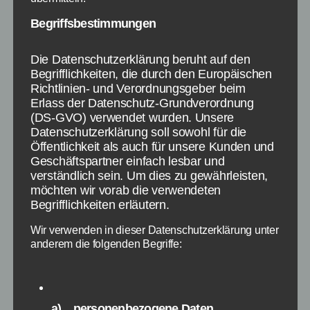
Begriffsbestimmungen
Die Datenschutzerklärung beruht auf den
Microsoft informiert Nutzer über das kostenlose
Begrifflichkeiten, die durch den Europäischen
Upgrade auf Windows 10 - Bildquelle: Microsoft
Richtlinien- und Verordnungsgeber beim
Erlass der Datenschutz-Grundverordnung
(DS-GVO) verwendet wurden. Unsere
Ende Juli wird Windows 10 ausgerollt und viele
Datenschutzerklärung soll sowohl für die
Nutzer haben Fragen zum Upgrade. Dabei gibt
Öffentlichkeit als auch für unsere Kunden und
es tatsächlich Informationen, die Microsoft gut
Geschäftspartner einfach lesbar und
verständlich sein. Um dies zu gewährleisten,
versteckt oder noch gar nicht gelüftet hat. Es
möchten wir vorab die verwendeten
geht hierbei um die Gültigkeit des Lizenzkey,
Begrifflichkeiten erläutern.
gelöschte Programme oder entfernte
Funktionen sowie weitere offene Fragen.
Wir verwenden in dieser Datenschutzerklärung unter
anderem die folgenden Begriffe:
Daher haben wir hier alle Infos zum Windows
10 Upgrade. […]
Windows
,
Microsoft
,
Windows 10
,
Lizenz
,
a) personenbezogene Daten