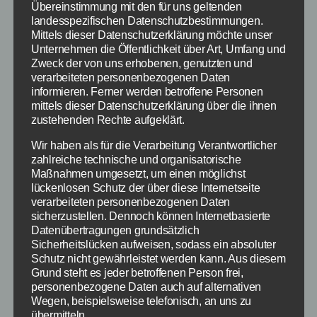
Infos, die Microsoft
Übereinstimmung mit den für uns geltenden
landesspezifischen Datenschutzbestimmungen.
versteckt – Lizenzkey,
Mittels dieser Datenschutzerklärung möchte unser
Unternehmen die Öffentlichkeit über Art, Umfang und
offene Fragen, gelöschte
Zweck der von uns erhobenen, genutzten und
verarbeiteten personenbezogenen Daten
Programme
informieren. Ferner werden betroffene Personen
mittels dieser Datenschutzerklärung über die ihnen
zustehenden Rechte aufgeklärt.
Von
Paul Stelzer
9. Juni 2015
Beitragsautor
Veröffentlichungsdatum
Wir haben als für die Verarbeitung Verantwortlicher
zahlreiche technische und organisatorische
Maßnahmen umgesetzt, um einen möglichst
lückenlosen Schutz der über diese Internetseite
verarbeiteten personenbezogenen Daten
sicherzustellen. Dennoch können Internetbasierte
Datenübertragungen grundsätzlich
Sicherheitslücken aufweisen, sodass ein absoluter
Schutz nicht gewährleistet werden kann. Aus diesem
Grund steht es jeder betroffenen Person frei,
personenbezogene Daten auch auf alternativen
Wegen, beispielsweise telefonisch, an uns zu
übermitteln.