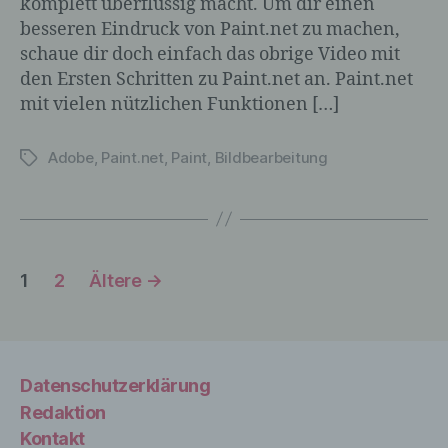
komplett überflüssig macht. Um dir einen
spezifischen betroffenen Person
besseren Eindruck von Paint.net zu machen,
zugeordnet werden können, sofern diese
schaue dir doch einfach das obrige Video mit
zusätzlichen Informationen gesondert
den Ersten Schritten zu Paint.net an. Paint.net
aufbewahrt werden und technischen und
mit vielen nützlichen Funktionen […]
organisatorischen Maßnahmen
unterliegen, die gewährleisten, dass die
personenbezogenen Daten nicht einer
Adobe
,
Paint.net
,
Paint
,
Bildbearbeitung
Schlagwörter
identifizierten oder identifizierbaren
natürlichen Person zugewiesen werden.
Seitennummerierung
g) Verantwortlicher oder für die
1
2
Ältere
→
Verarbeitung Verantwortlicher
der
Verantwortlicher oder für die Verarbeitung
Beiträge
Verantwortlicher ist die natürliche oder
juristische Person, Behörde, Einrichtung
Datenschutzerklärung
oder andere Stelle, die allein oder
Redaktion
gemeinsam mit anderen über die Zwecke
Kontakt
und Mittel der Verarbeitung von