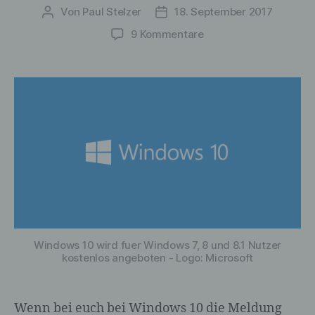
Von
Paul Stelzer
18. September 2017
Beitragsautor
Veröffentlichungsdatum
zu
9 Kommentare
Windows
10:
Update
konnte
nicht
eingerichtet
werden
–
Lösungen
Windows 10 wird fuer Windows 7, 8 und 8.1 Nutzer
kostenlos angeboten - Logo: Microsoft
Wenn bei euch bei Windows 10 die Meldung