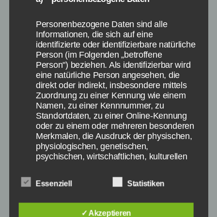
Schlagwörter
Betriebssystem
Personenbezogene Daten sind alle
Informationen, die sich auf eine
identifizierte oder identifizierbare natürliche
Kategorien
Person (im Folgenden „betroffene
DIGITALE WELT
WINDOWS
Person") beziehen. Als identifizierbar wird
Windows 10 als
eine natürliche Person angesehen, die
direkt oder indirekt, insbesondere mittels
kostenloses Update:
Zuordnung zu einer Kennung wie einem
Namen, zu einer Kennnummer, zu
Diese Haken gibt es
Standortdaten, zu einer Online-Kennung
oder zu einem oder mehreren besonderen
Merkmalen, die Ausdruck der physischen,
Von
Paul Stelzer
23. Februar 2015
Beitragsautor
Veröffentlichungsdatum
physiologischen, genetischen,
psychischen, wirtschaftlichen, kulturellen
zu
2 Kommentare
oder sozialen Identität dieser natürlichen
Windows
Person sind, identifiziert werden kann.
10
Essenziell
Statistiken
als
kostenloses
Update:
✓ Akzeptieren
b) betroffene Person