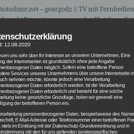
hotodune.net – geargodz // TV mit Fernbedie
olgende Fotos stammen von der Plattform Fot
ormula one race car © braverabbit –
Fotolia.
tenschutzerklärung
ussball Europameisterschaft 2012 in Polen-U
d: 12.08.2020
 ag visuell – Fotolia.com
ußballstadion © bilderstoeckchen – Fotolia.c
reuen uns sehr über Ihr Interesse an unserem Unternehmen. Eine
ng der Internetseiten ist grundsätzlich ohne jede Angabe
ennis © SportG – Fotolia.com
nenbezogener Daten möglich. Sofern eine betroffene Person
ishockey © photographer2222 – Fotolia.com
dere Services unseres Unternehmens über unsere Internetseite i
uch nehmen möchte, könnte jedoch eine Verarbeitung
ondon 2012 © mozZz – Fotolia.com
nenbezogener Daten erforderlich werden. Ist die Verarbeitung
bschlag © Ray – Fotolia.com
nenbezogener Daten erforderlich und besteht für eine solche
beitung keine gesetzliche Grundlage, holen wir generell eine
aloncesto © Mariano Pozo Ruiz – Fotolia.com
ligung der betroffenen Person ein.
adrennen © Jörg Engel – Fotolia.com
erarbeitung personenbezogener Daten, beispielsweise des Name
ally Auto © Artur Shevel – Fotolia.com
nschrift, E-Mail-Adresse oder Telefonnummer einer betroffenen Pe
gt stets im Einklang mit der Datenschutz-Grundverordnung und in
andball Spieler © carmeta – Fotolia.com
instimmung mit den für uns geltenden landesspezifischen