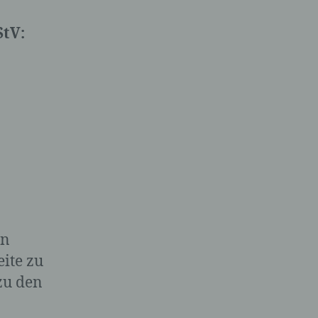
StV:
en
eite zu
zu den