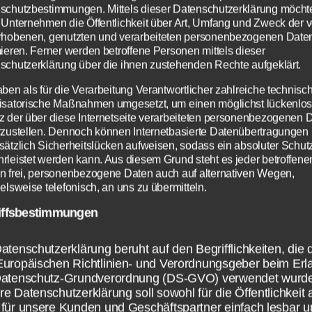
usinessfrau mit smartphone © pizuttipics –
schutzbestimmungen. Mittels dieser Datenschutzerklärung möcht
 Unternehmen die Öffentlichkeit über Art, Umfang und Zweck der 
otolia.com
rhobenen, genutzten und verarbeiteten personenbezogenen Date
OXING GLOVES © FC Photography – Fotolia.
mieren. Ferner werden betroffene Personen mittels dieser
schutzerklärung über die ihnen zustehenden Rechte aufgeklärt.
ernedienung © Tino Neitz – Fotolia.com
ard studying © Ana Blazic Pavlovic – Fotolia
aben als für die Verarbeitung Verantwortlicher zahlreiche technisc
isatorische Maßnahmen umgesetzt, um einen möglichst lückenlo
ports commentator © Minerva Studio – Fotol
z der über diese Internetseite verarbeiteten personenbezogenen 
pectators in multiplex movie theater © nyul –
rzustellen. Dennoch können Internetbasierte Datenübertragungen
sätzlich Sicherheitslücken aufweisen, sodass ein absoluter Schutz
otolia.com
rleistet werden kann. Aus diesem Grund steht es jeder betroffene
ablet PC and touchscreen smartphone © Scanr
n frei, personenbezogene Daten auch auf alternativen Wegen,
elsweise telefonisch, an uns zu übermitteln.
otolia.com
tadion Brasil 1 © KB3 – Fotolia.com
iffsbestimmungen
atenschutzerklärung beruht auf den Begrifflichkeiten, die 
Europäischen Richtlinien- und Verordnungsgeber beim Erl
claimer – rechtliche
Datenschutz-Grundverordnung (DS-GVO) verwendet wurd
e Datenschutzerklärung soll sowohl für die Öffentlichkeit 
für unsere Kunden und Geschäftspartner einfach lesbar u