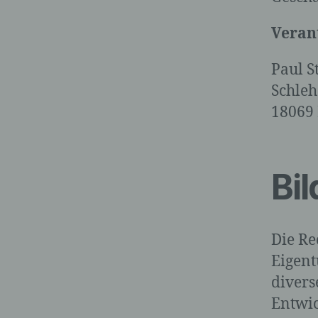
Verant
Paul S
Schle
18069
Bil
Die Re
Eigent
divers
Entwic