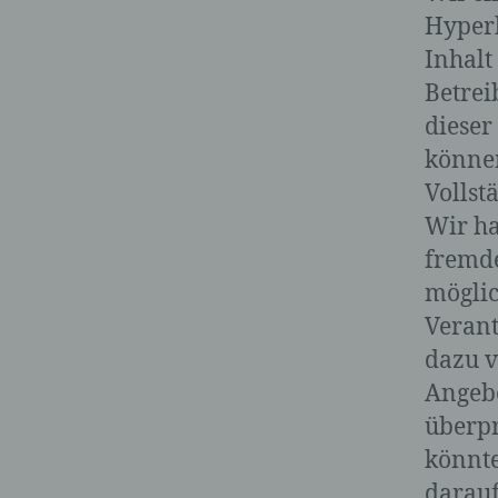
Hyperl
Inhalt
Betrei
dieser
können
Vollst
Wir ha
fremde
möglic
Verant
dazu v
Angebo
überpr
könnte
darauf