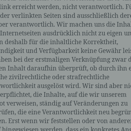
andere Form der Bereitstellung, den Abgleich oder die
ink erreicht werden, nicht verantwortlich. F
Verknüpfung, die Einschränkung, das Löschen oder die
Vernichtung.
 der verlinkten Seiten sind ausschließlich de
ber verantwortlich. Wir machen uns die Inha
 Internetseiten ausdrücklich nicht zu eigen u
d) Einschränkung der Verarbeitung
 deshalb für die inhaltliche Korrektheit,
ändigkeit und Verfügbarkeit keine Gewähr lei
Einschränkung der Verarbeitung ist die Markierung
gespeicherter personenbezogener Daten mit dem Ziel, ih
ben bei der erstmaligen Verknüpfung zwar 
künftige Verarbeitung einzuschränken.
n Inhalt daraufhin überprüft, ob durch ihn 
he zivilrechtliche oder strafrechtliche
wortlichkeit ausgelöst wird. Wir sind aber ni
e) Profiling
erpflichtet, die Inhalte, auf die wir unserem
Profiling ist jede Art der automatisierten Verarbeitung
t verweisen, ständig auf Veränderungen zu
personenbezogener Daten, die darin besteht, dass diese
üfen, die eine Verantwortlichkeit neu begr
personenbezogenen Daten verwendet werden, um best
persönliche Aspekte, die sich auf eine natürliche Person
n. Erst wenn wir feststellen oder von ander
beziehen, zu bewerten, insbesondere, um Aspekte bezüg
 hingewiesen werden, dass ein konkretes An