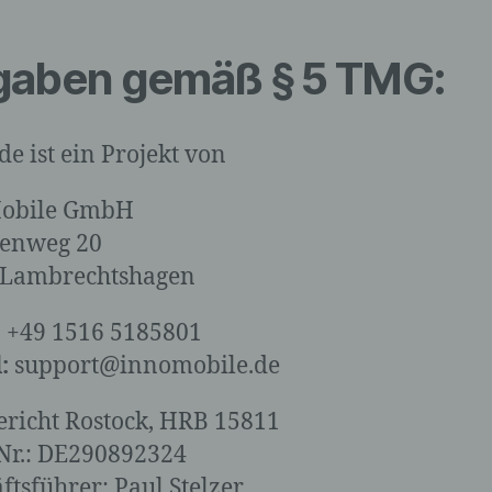
aben gemäß § 5 TMG:
de ist ein Projekt von
obile GmbH
henweg 20
 Lambrechtshagen
:
+49 1516 5185801
:
support@innomobile.de
richt Rostock, HRB 15811
Nr.: DE290892324
ftsführer: Paul Stelzer