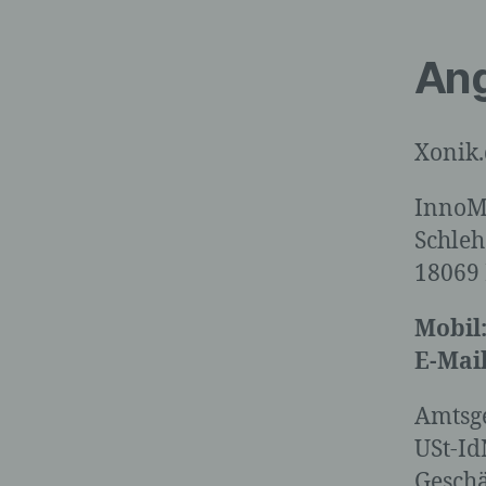
Ang
Xonik.
InnoM
Schle
18069
Mobil
E-Mail
Amtsge
USt-Id
Geschä