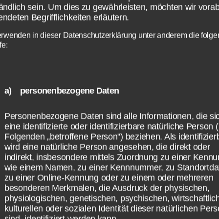
nweise
ändlich sein. Um dies zu gewährleisten, möchten wir vorab
ndeten Begrifflichkeiten erläutern.
erwenden in dieser Datenschutzerklärung unter anderem die folg
fe:
tung für Inhalte
a) personenbezogene Daten
f den Web-Seiten abrufbaren Beiträge diene
lgemeinen Information und nicht der Beratu
Personenbezogene Daten sind alle Informationen, die si
eine identifizierte oder identifizierbare natürliche Person 
ten Fällen. Wir sind bemüht, für die Richtigk
Folgenden „betroffene Person") beziehen. Als identifizier
tualität aller auf der Website enthaltenen
wird eine natürliche Person angesehen, die direkt oder
indirekt, insbesondere mittels Zuordnung zu einer Kenn
ationen und Daten gemäß § 7 Abs.1 TMG zu
wie einem Namen, zu einer Kennnummer, zu Standortda
. Für die Korrektheit, Vollständigkeit, Aktuali
zu einer Online-Kennung oder zu einem oder mehreren
besonderen Merkmalen, die Ausdruck der physischen,
ualität der bereitgestellten Informationen u
physiologischen, genetischen, psychischen, wirtschaftlic
wird jedoch keine Gewähr nach §§ 8 bis 10 
kulturellen oder sozialen Identität dieser natürlichen Per
sind, identifiziert werden kann.