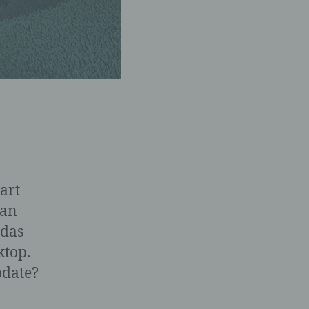
art
man
 das
ktop.
pdate?