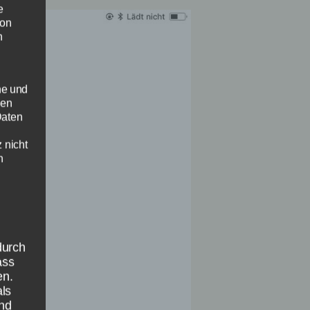
e
von
n
he und
sen
Daten
 nicht
n
durch
ass
en.
als
nd