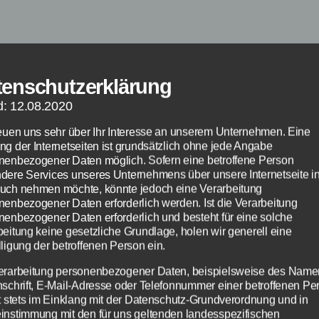
tenschutzerklärung
d: 12.08.2020
Kategorien
NEWS
reuen uns sehr über Ihr Interesse an unserem Unternehmen. Eine
ng der Internetseiten ist grundsätzlich ohne jede Angabe
ng zum App St
nenbezogener Daten möglich. Sofern eine betroffene Person
dere Services unseres Unternehmens über unsere Internetseite i
uch nehmen möchte, könnte jedoch eine Verarbeitung
ch: Störung bei
nenbezogener Daten erforderlich werden. Ist die Verarbeitung
nenbezogener Daten erforderlich und besteht für eine solche
beitung keine gesetzliche Grundlage, holen wir generell eine
ligung der betroffenen Person ein.
erarbeitung personenbezogener Daten, beispielsweise des Name
Von
Paul Stelzer
28. Juni 2018
Beitragsautor
Veröffentlichungsdatum
nschrift, E-Mail-Adresse oder Telefonnummer einer betroffenen Pe
gt stets im Einklang mit der Datenschutz-Grundverordnung und in
instimmung mit den für uns geltenden landesspezifischen