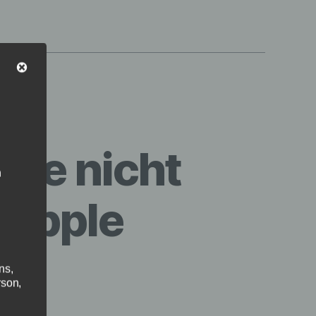
ore nicht
n
 Apple
ns,
rson,