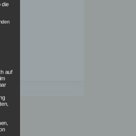
 die
enden
ch auf
(im
bar
ung
ten,
Apple
hen,
son