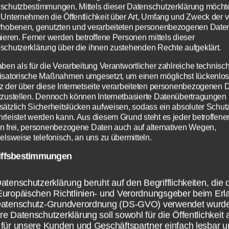
schutzbestimmungen. Mittels dieser Datenschutzerklärung möcht
 Unternehmen die Öffentlichkeit über Art, Umfang und Zweck der 
rhobenen, genutzten und verarbeiteten personenbezogenen Date
mieren. Ferner werden betroffene Personen mittels dieser
schutzerklärung über die ihnen zustehenden Rechte aufgeklärt.
aben als für die Verarbeitung Verantwortlicher zahlreiche technisc
isatorische Maßnahmen umgesetzt, um einen möglichst lückenlo
z der über diese Internetseite verarbeiteten personenbezogenen 
rzustellen. Dennoch können Internetbasierte Datenübertragungen
sätzlich Sicherheitslücken aufweisen, sodass ein absoluter Schutz
rleistet werden kann. Aus diesem Grund steht es jeder betroffene
n frei, personenbezogene Daten auch auf alternativen Wegen,
elsweise telefonisch, an uns zu übermitteln.
iffsbestimmungen
atenschutzerklärung beruht auf den Begrifflichkeiten, die 
Europäischen Richtlinien- und Verordnungsgeber beim Erl
Datenschutz-Grundverordnung (DS-GVO) verwendet wurd
e Datenschutzerklärung soll sowohl für die Öffentlichkeit 
für unsere Kunden und Geschäftspartner einfach lesbar u