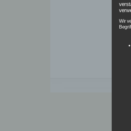
verst
verwe
Wir v
Begrif
Verb