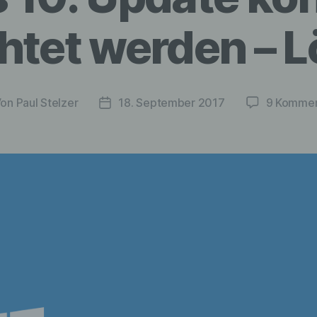
andere Form der Bereitstellung, den Abgleich oder die
Verknüpfung, die Einschränkung, das Löschen oder die
chtet werden – 
Vernichtung.
d) Einschränkung der Verarbeitung
Von
Paul Stelzer
18. September 2017
9 Kommen
tragsautor
Veröffentlichungsdatum
Einschränkung der Verarbeitung ist die Markierung
gespeicherter personenbezogener Daten mit dem Ziel, ih
künftige Verarbeitung einzuschränken.
e) Profiling
Profiling ist jede Art der automatisierten Verarbeitung
personenbezogener Daten, die darin besteht, dass diese
personenbezogenen Daten verwendet werden, um best
persönliche Aspekte, die sich auf eine natürliche Person
beziehen, zu bewerten, insbesondere, um Aspekte bezüg