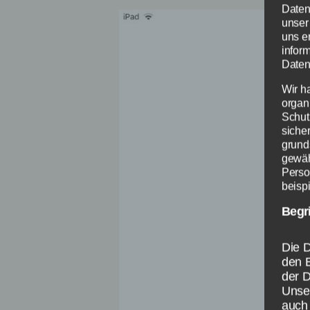
Daten
unser
uns e
infor
Daten
Wir h
organ
Schut
siche
grund
gewäh
Perso
beispi
Begr
Die D
den 
der 
Unser
auch 