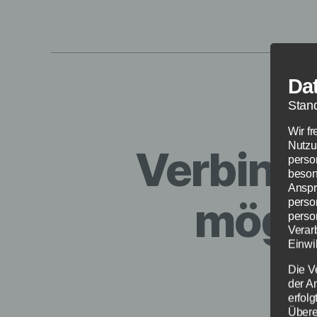
Da
Stan
Wir f
Nutzu
Verbindu
perso
beson
Anspr
mögli
perso
perso
Verar
Einwil
Die V
der A
erfol
Übere