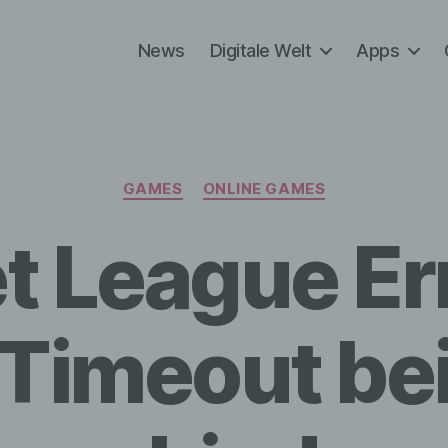
News
Digitale Welt
Apps
Kategorien
GAMES
ONLINE GAMES
t League Err
Timeout be