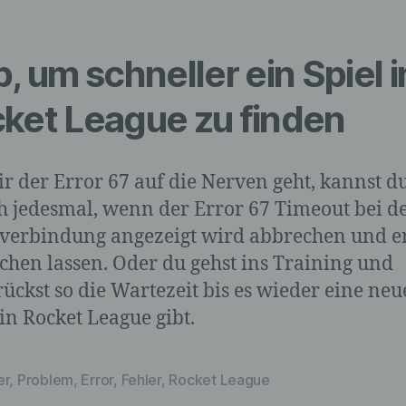
Einschränkung der Verarbeitung ist die Markierung
gespeicherter personenbezogener Daten mit dem Ziel, ih
p, um schneller ein Spiel i
künftige Verarbeitung einzuschränken.
ket League zu finden
e) Profiling
dir der Error 67 auf die Nerven geht, kannst d
Profiling ist jede Art der automatisierten Verarbeitung
h jedesmal, wenn der Error 67 Timeout bei d
personenbezogener Daten, die darin besteht, dass diese
personenbezogenen Daten verwendet werden, um best
verbindung angezeigt wird abbrechen und e
persönliche Aspekte, die sich auf eine natürliche Person
chen lassen. Oder du gehst ins Training und
beziehen, zu bewerten, insbesondere, um Aspekte bezüg
Arbeitsleistung, wirtschaftlicher Lage, Gesundheit,
ückst so die Wartezeit bis es wieder eine neu
persönlicher Vorlieben, Interessen, Zuverlässigkeit, Verha
 in Rocket League gibt.
Aufenthaltsort oder Ortswechsel dieser natürlichen Pers
analysieren oder vorherzusagen.
er
,
Problem
,
Error
,
Fehler
,
Rocket League
rter