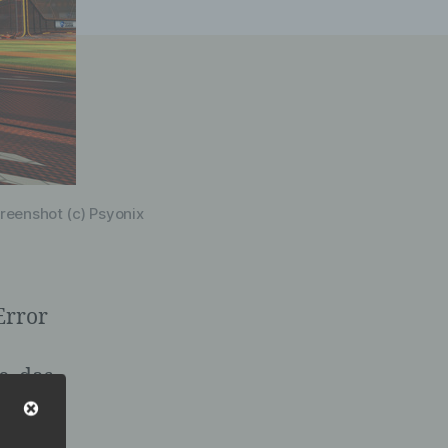
creenshot (c) Psyonix
Error
e, das
am 7.
h wie