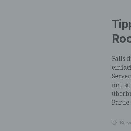
Tip
Roc
Falls 
einfac
Server
neu su
überbr
Partie
Serv
Schlagwö