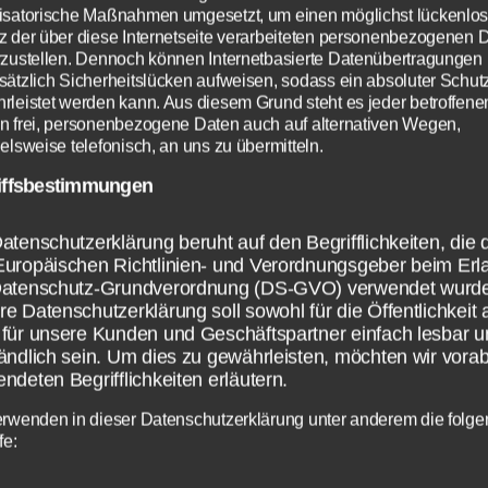
isatorische Maßnahmen umgesetzt, um einen möglichst lückenlo
z der über diese Internetseite verarbeiteten personenbezogenen 
rzustellen. Dennoch können Internetbasierte Datenübertragungen
sätzlich Sicherheitslücken aufweisen, sodass ein absoluter Schutz
rleistet werden kann. Aus diesem Grund steht es jeder betroffene
n frei, personenbezogene Daten auch auf alternativen Wegen,
elsweise telefonisch, an uns zu übermitteln.
iffsbestimmungen
 ist der Grund für d
atenschutzerklärung beruht auf den Begrifflichkeiten, die 
Europäischen Richtlinien- und Verordnungsgeber beim Erl
Datenschutz-Grundverordnung (DS-GVO) verwendet wurd
cket League Error 67
e Datenschutzerklärung soll sowohl für die Öffentlichkeit 
für unsere Kunden und Geschäftspartner einfach lesbar u
ändlich sein. Um dies zu gewährleisten, möchten wir vorab
hler
ndeten Begrifflichkeiten erläutern.
erwenden in dieser Datenschutzerklärung unter anderem die folg
fe:
cket League in letzter Zeit versucht hat zu sp