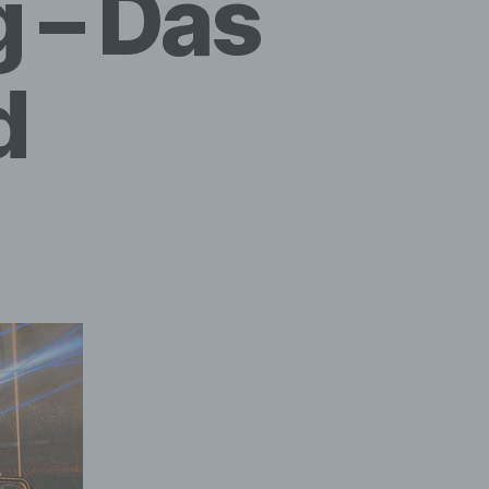
 – Das
d