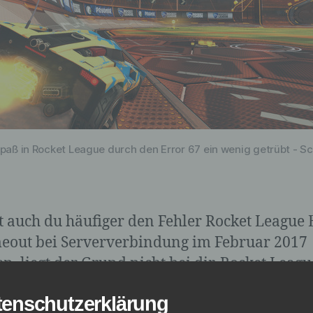
lspaß in Rocket League durch den Error 67 ein wenig getrübt - S
st auch du häufiger den Fehler Rocket League 
eout bei Serververbindung im Februar 2017
en, liegt der Grund nicht bei dir. Rocket Leagu
hin sehr beliebte Auto-Fußballspiel, welches 
tenschutzerklärung
015 veröffentlicht worden ist, erfreut sich nac