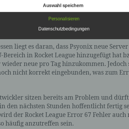
natürliche Person, deren personenbezogene Daten von
Auswahl speichern
e Server nicht korrekt
für die Verarbeitung Verantwortlichen verarbeitet werden.
Personalisieren
ngebunden
Datenschutzbedingungen
c) Verarbeitung
essen liegt es daran, dass Psyonix neue Server
Verarbeitung ist jeder mit oder ohne Hilfe automatisierter
Verfahren ausgeführte Vorgang oder jede solche
-Bereich in Rocket League hinzugefügt hat b
Vorgangsreihe im Zusammenhang mit personenbezoge
 wieder neue pro Tag hinzukommen. Jedoch 
Daten wie das Erheben, das Erfassen, die Organisation,
noch nicht korrekt eingebunden, was zum Err
Ordnen, die Speicherung, die Anpassung oder Veränder
das Auslesen, das Abfragen, die Verwendung, die
Offenlegung durch Übermittlung, Verbreitung oder eine
andere Form der Bereitstellung, den Abgleich oder die
Verknüpfung, die Einschränkung, das Löschen oder die
twickler sitzen bereits am Problem und dürf
Vernichtung.
in den nächsten Stunden hoffentlicht fertig se
ird der Rocket League Error 67 Fehler auch 
o häufig anzutreffen sein.
d) Einschränkung der Verarbeitung