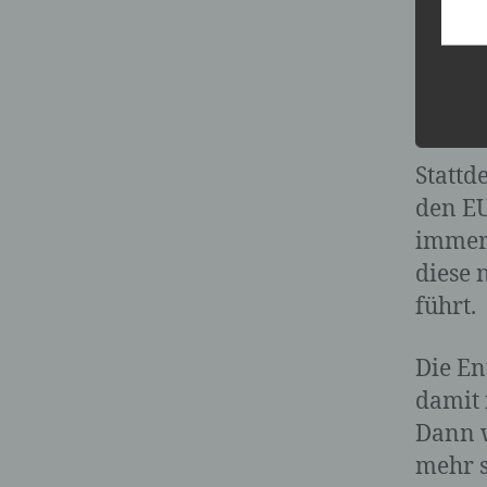
Neu
ei
Stattd
den EU
immer
diese 
führt.
Die En
damit 
Dann w
mehr s