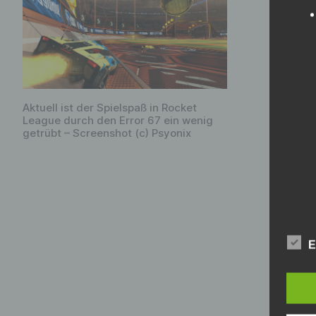
der wi
Server
auch, 
und be
erfolg
einfac
Aktuell ist der Spielspaß in Rocket
League durch den Error 67 ein wenig
Spiele
getrübt – Screenshot (c) Psyonix
Doch w
zu Err
nicht 
ändern
E
das is
Febru