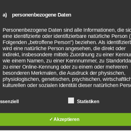
rd häufiger auf den Error 67 – Timeout bei d
verbindung – gestoßen sein. Häufig passierte
a) personenbezogene Daten
dass nicht alle Spieler in der Partie erschiene
i Ranglistenspielen entsprechend ein Abbru
Personenbezogene Daten sind alle Informationen, die si
te. Bei den Playlist Spielen wurden diese Spie
eine identifizierte oder identifizierbare natürliche Person 
Folgenden „betroffene Person") beziehen. Als identifizier
h durch die KI ersetzt und später konnten an
wird eine natürliche Person angesehen, die direkt oder
r noch beitreten.
indirekt, insbesondere mittels Zuordnung zu einer Kenn
wie einem Namen, zu einer Kennnummer, zu Standortda
zu einer Online-Kennung oder zu einem oder mehreren
arum kommt es aktuell im Februar 2017 so h
besonderen Merkmalen, die Ausdruck der physischen,
or 67 in Rocket League? Zunächst einmal: Es l
physiologischen, genetischen, psychischen, wirtschaftlic
kulturellen oder sozialen Identität dieser natürlichen Per
an dir! Einige Seiten schreiben zwar, das du e
sind, identifiziert werden kann.
 musst und es an deiner Internetverbindung 
ssenziell
Statistiken
t aber mal komplett falsch! Zumindest jetzt im
ar 2017
b) betroffene Person
✓ Akzeptieren
Betroffene Person ist jede identifizierte oder identifizierb