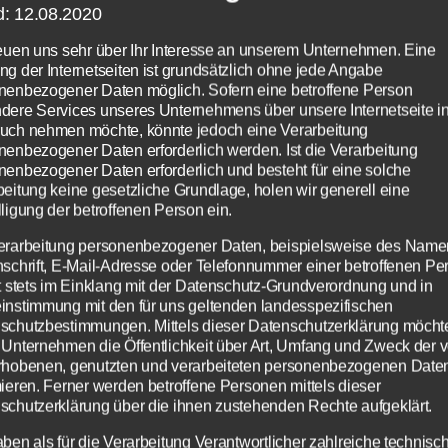
d: 12.08.2020
oßer Beliebtheit. Immernoch kommen täglic
r dazu.
reuen uns sehr über Ihr Interesse an unserem Unternehmen. Eine
ng der Internetseiten ist grundsätzlich ohne jede Angabe
nenbezogener Daten möglich. Sofern eine betroffene Person
esem Grund muss natürlich auch Psyonix, di
dere Services unseres Unternehmens über unsere Internetseite i
uch nehmen möchte, könnte jedoch eine Verarbeitung
kler des Megahits, reagieren und hat daher
nenbezogener Daten erforderlich werden. Ist die Verarbeitung
ndigt, neue Server für Rocket League
nenbezogener Daten erforderlich und besteht für eine solche
beitung keine gesetzliche Grundlage, holen wir generell eine
zustellen. In letzter Zeit mehrten sich näümli
ligung der betroffenen Person ein.
me über Lags und teils langsame Server. Das i
erarbeitung personenbezogener Daten, beispielsweise des Name
Onlinespiel natürlich nicht gerade hilfreich.
nschrift, E-Mail-Adresse oder Telefonnummer einer betroffenen Pe
gt stets im Einklang mit der Datenschutz-Grundverordnung und in
instimmung mit den für uns geltenden landesspezifischen
schutzbestimmungen. Mittels dieser Datenschutzerklärung möcht
 Unternehmen die Öffentlichkeit über Art, Umfang und Zweck der 
rhobenen, genutzten und verarbeiteten personenbezogenen Date
mieren. Ferner werden betroffene Personen mittels dieser
schutzerklärung über die ihnen zustehenden Rechte aufgeklärt.
aben als für die Verarbeitung Verantwortlicher zahlreiche technisc