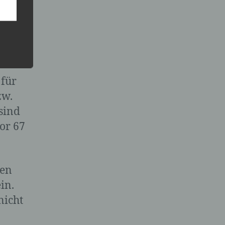
 dem
 für
zw.
nen
sind
 das
or 67
ung,
ten
in.
nicht