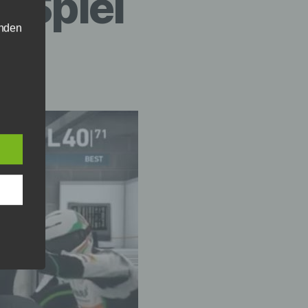
m Spiel
enden
ch auf
(im
bar
ung
ten,
hen,
son