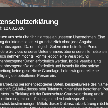
tenschutzerklärung
d: 12.08.2020
reuen uns sehr über Ihr Interesse an unserem Unternehmen. Eine
ng der Internetseiten ist grundsätzlich ohne jede Angabe
nenbezogener Daten möglich. Sofern eine betroffene Person
dere Services unseres Unternehmens über unsere Internetseite i
lspaß in Rocket League durch den Error 67 ein wenig getrübt - S
uch nehmen möchte, könnte jedoch eine Verarbeitung
nenbezogener Daten erforderlich werden. Ist die Verarbeitung
nenbezogener Daten erforderlich und besteht für eine solche
beitung keine gesetzliche Grundlage, holen wir generell eine
ligung der betroffenen Person ein.
st auch du häufiger den Fehler Rocket League 
erarbeitung personenbezogener Daten, beispielsweise des Name
eout bei Serververbindung im Februar 2017
nschrift, E-Mail-Adresse oder Telefonnummer einer betroffenen Pe
en, liegt der Grund nicht bei dir. Rocket Leagu
gt stets im Einklang mit der Datenschutz-Grundverordnung und in
instimmung mit den für uns geltenden landesspezifischen
hin sehr beliebte Auto-Fußballspiel, welches 
schutzbestimmungen. Mittels dieser Datenschutzerklärung möcht