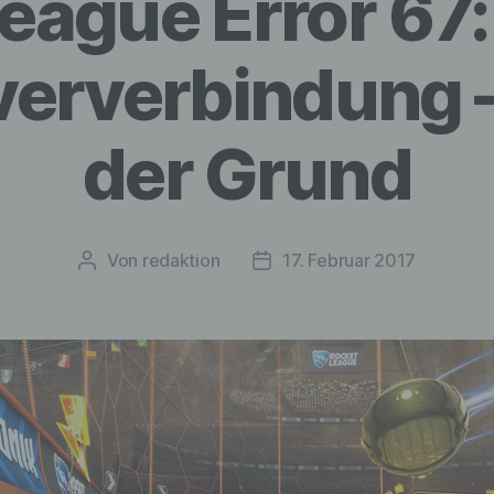
eague Error 67
ververbindung –
der Grund
Von
redaktion
17. Februar 2017
Beitragsautor
Veröffentlichungsdatum