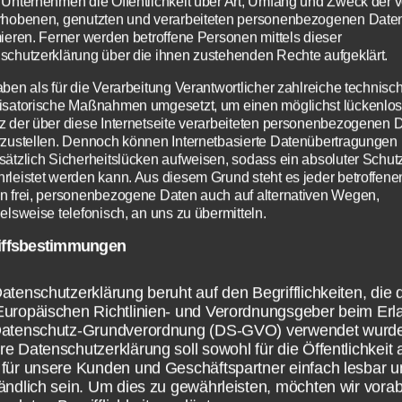
015 veröffentlicht worden ist, erfreut sich nac
 Unternehmen die Öffentlichkeit über Art, Umfang und Zweck der 
rhobenen, genutzten und verarbeiteten personenbezogenen Date
oßer Beliebtheit. Immernoch kommen täglic
mieren. Ferner werden betroffene Personen mittels dieser
r dazu. Aus diesem Grund muss […]
schutzerklärung über die ihnen zustehenden Rechte aufgeklärt.
aben als für die Verarbeitung Verantwortlicher zahlreiche technisc
isatorische Maßnahmen umgesetzt, um einen möglichst lückenlo
r
,
Rocket League
,
Server
,
Problem
,
Error
rter
z der über diese Internetseite verarbeiteten personenbezogenen 
rzustellen. Dennoch können Internetbasierte Datenübertragungen
sätzlich Sicherheitslücken aufweisen, sodass ein absoluter Schutz
rleistet werden kann. Aus diesem Grund steht es jeder betroffene
n frei, personenbezogene Daten auch auf alternativen Wegen,
elsweise telefonisch, an uns zu übermitteln.
iffsbestimmungen
Kategorien
VIDEOS
atenschutzerklärung beruht auf den Begrifflichkeiten, die 
Europäischen Richtlinien- und Verordnungsgeber beim Erl
 F1 2014 zeigt d
Datenschutz-Grundverordnung (DS-GVO) verwendet wurd
e Datenschutzerklärung soll sowohl für die Öffentlichkeit 
für unsere Kunden und Geschäftspartner einfach lesbar u
ändlich sein. Um dies zu gewährleisten, möchten wir vorab