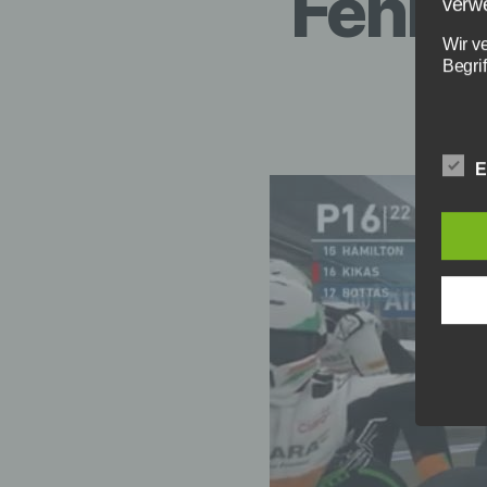
Fehler
verwe
Wir v
Begrif
E