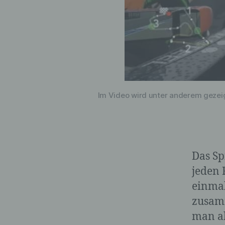
Im Video wird unter anderem gezeig
Das Sp
jeden 
einmal
zusamm
man al