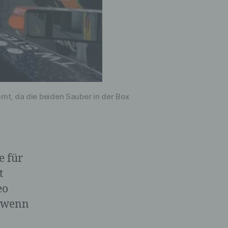
are
 dem
mt, da die beiden Sauber in der Box
e für
nen
 das
t
ung,
eo
d wenn