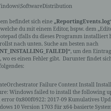
andere Form der Bereitstellung, den Abgleich oder die
Verknüpfung, die Einschränkung, das Löschen oder die
indows\SoftwareDistribution
Vernichtung.
sem befindet sich eine
„ReportingEvents.log
, welche du mit einem Editor, bspw. dem „Edit
d) Einschränkung der Verarbeitung
otepad (falls du dieses Programm installiert 
Einschränkung der Verarbeitung ist die Markierung
rollst nach unten. Suche am besten nach
gespeicherter personenbezogener Daten mit dem Ziel, ih
NT_INSTALLING_FAILED]“
, um den Eintrag
künftige Verarbeitung einzuschränken.
, wo es einen Fehler gibt. Darunter findet si
folgendes:
e) Profiling
teOrchestrator Failure Content Install Instal
Profiling ist jede Art der automatisierten Verarbeitung
personenbezogener Daten, die darin besteht, dass diese
ure: Windows failed to install the following 
personenbezogenen Daten verwendet werden, um best
 error 0x800f0922: 2017-09 Kumulatives Upd
persönliche Aspekte, die sich auf eine natürliche Person
beziehen, zu bewerten, insbesondere, um Aspekte bezüg
ows 10 Version 1703 für x64-basierte Syste