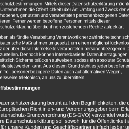
liert werden. Die vollständige Meldung unter
schutzbestimmungen. Mittels dieser Datenschutzerklärung möcht
 Unternehmen die Öffentlichkeit über Art, Umfang und Zweck der 
s 10 lautet im übrigen: „Update konnte nich
rhobenen, genutzten und verarbeiteten personenbezogenen Date
ichtet werden. Änderungen werden rückgäng
mieren. Ferner werden betroffene Personen mittels dieser
schutzerklärung über die ihnen zustehenden Rechte aufgeklärt.
t. Schalten Sie den Computer nicht aus.“ We
i dir passiert, solltest du weiterlesen.
aben als für die Verarbeitung Verantwortlicher zahlreiche technisc
isatorische Maßnahmen umgesetzt, um einen möglichst lückenlo
z der über diese Internetseite verarbeiteten personenbezogenen 
rzustellen. Dennoch können Internetbasierte Datenübertragungen
sätzlich Sicherheitslücken aufweisen, sodass ein absoluter Schutz
rleistet werden kann. Aus diesem Grund steht es jeder betroffene
n frei, personenbezogene Daten auch auf alternativen Wegen,
elsweise telefonisch, an uns zu übermitteln.
iffsbestimmungen
atenschutzerklärung beruht auf den Begrifflichkeiten, die 
Europäischen Richtlinien- und Verordnungsgeber beim Erl
Datenschutz-Grundverordnung (DS-GVO) verwendet wurd
e Datenschutzerklärung soll sowohl für die Öffentlichkeit 
für unsere Kunden und Geschäftspartner einfach lesbar u