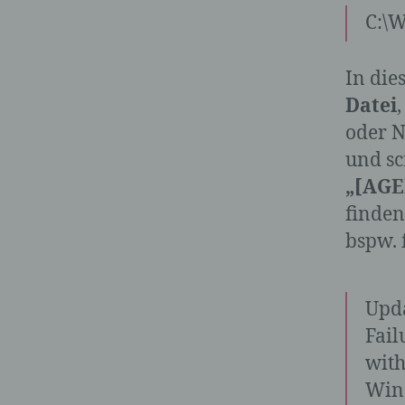
C:\W
In die
Datei
oder N
und sc
„[AGE
finden
bspw. 
Upda
Fail
with
Wind