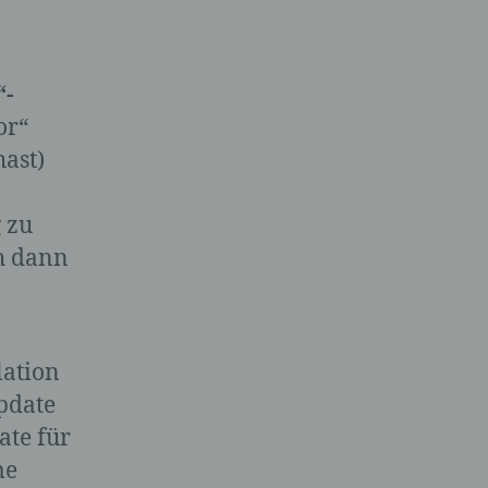
“-
or“
hast)
re
 zu
ch dann
lation
update
immte
ate für
lich
me