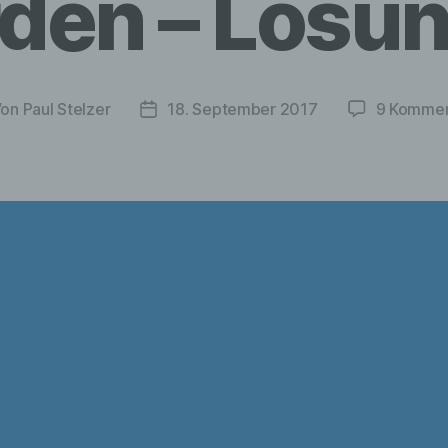
den – Lösu
Von
Paul Stelzer
18. September 2017
9 Kommen
tragsautor
Veröffentlichungsdatum