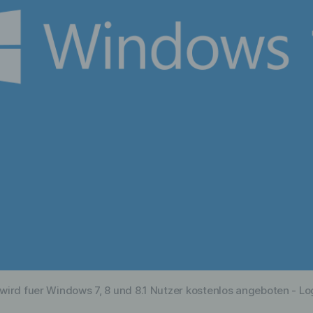
ird fuer Windows 7, 8 und 8.1 Nutzer kostenlos angeboten - Lo