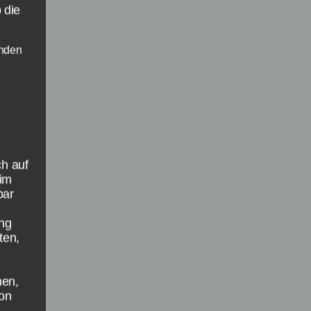
 die
enden
s
ch auf
(im
bar
ung
ten,
hen,
son