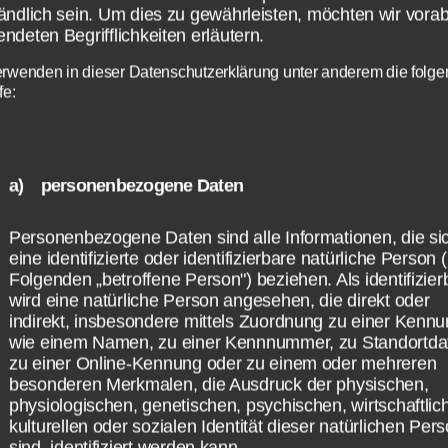
ändlich sein. Um dies zu gewährleisten, möchten wir vorab
ndeten Begrifflichkeiten erläutern.
erwenden in dieser Datenschutzerklärung unter anderem die folg
sungen zum Window
fe:
 Update Problem:
a) personenbezogene Daten
dates konnten nicht
Personenbezogene Daten sind alle Informationen, die si
eine identifizierte oder identifizierbare natürliche Person 
ngerichtet werden
Folgenden „betroffene Person") beziehen. Als identifizier
wird eine natürliche Person angesehen, die direkt oder
indirekt, insbesondere mittels Zuordnung zu einer Kenn
wie einem Namen, zu einer Kennnummer, zu Standortda
]
zu einer Online-Kennung oder zu einem oder mehreren
besonderen Merkmalen, die Ausdruck der physischen,
physiologischen, genetischen, psychischen, wirtschaftlic
kulturellen oder sozialen Identität dieser natürlichen Per
sind, identifiziert werden kann.