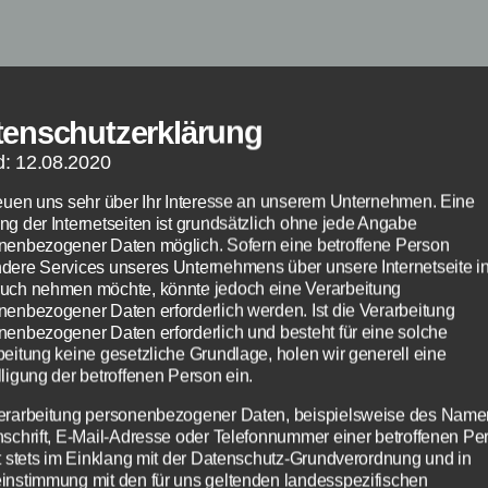
bei euch bei Windows 10 die Meldung komm
e konnte nicht eingerichtet werden“ und er
tenschutzerklärung
 versucht dieses zu installieren beim Neustar
d: 12.08.2020
wir für euch passende Lösungen parat. Nich
reuen uns sehr über Ihr Interesse an unserem Unternehmen. Eine
er sein, als ein Windows 10, welches immer 
ng der Internetseiten ist grundsätzlich ohne jede Angabe
erunterfahren oder Neustarten fragt, ob es s
nenbezogener Daten möglich. Sofern eine betroffene Person
dere Services unseres Unternehmens über unsere Internetseite i
isieren soll und dann doch nicht funktioniert
uch nehmen möchte, könnte jedoch eine Verarbeitung
ert den Start des Rechners und außerdem w
nenbezogener Daten erforderlich werden. Ist die Verarbeitung
nenbezogener Daten erforderlich und besteht für eine solche
s nicht korrekt installiert, was ein Sicherheit
beitung keine gesetzliche Grundlage, holen wir generell eine
llen kann.
ligung der betroffenen Person ein.
erarbeitung personenbezogener Daten, beispielsweise des Name
haben wir verschiedenste Lösungen parat, m
nschrift, E-Mail-Adresse oder Telefonnummer einer betroffenen Pe
gt stets im Einklang mit der Datenschutz-Grundverordnung und in
n du dafür sorgen kannst, dass die Updates k
instimmung mit den für uns geltenden landesspezifischen