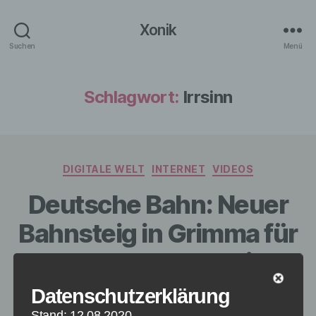
Xonik
Suchen
Menü
Schlagwort:
Irrsinn
Kategorien
DIGITALE WELT
INTERNET
VIDEOS
Deutsche Bahn: Neuer
Bahnsteig in Grimma für
200.000 Euro bleibt
ungenutzt
Datenschutzerklärung
Stand: 12.08.2020