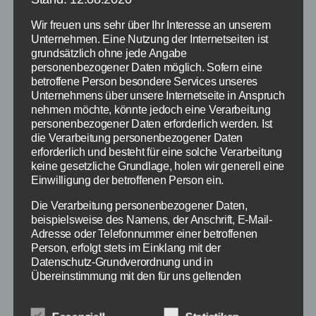
Von
redaktion
20. Februar 2015
Beitragsautor
Veröffentlichungsdatum
Wir freuen uns sehr über Ihr Interesse an unserem
Unternehmen. Eine Nutzung der Internetseiten ist
grundsätzlich ohne jede Angabe
personenbezogener Daten möglich. Sofern eine
betroffene Person besondere Services unseres
Unternehmens über unsere Internetseite in Anspruch
nehmen möchte, könnte jedoch eine Verarbeitung
personenbezogener Daten erforderlich werden. Ist
die Verarbeitung personenbezogener Daten
erforderlich und besteht für eine solche Verarbeitung
keine gesetzliche Grundlage, holen wir generell eine
Einwilligung der betroffenen Person ein.
Die Verarbeitung personenbezogener Daten,
beispielsweise des Namens, der Anschrift, E-Mail-
Adresse oder Telefonnummer einer betroffenen
Person, erfolgt stets im Einklang mit der
In Grimma wurde für 200.000 Euro ein neuer
Datenschutz-Grundverordnung und in
Bahnsteig errichtet - bleibt aber ungenutzt -
Übereinstimmung mit den für uns geltenden
Bildquelle: extra 3 / YouTube
landesspezifischen Datenschutzbestimmungen.
Mittels dieser Datenschutzerklärung möchte unser