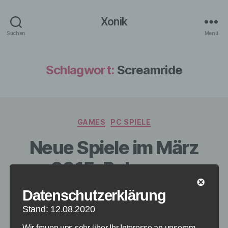
Xonik
Suchen
Menü
Schlagwort:
Screamride
Kategorien
GAMES
PC SPIELE
Neue Spiele im März
2015: Release-
Vorschau
Datenschutzerklärung
Stand: 12.08.2020
Von
redaktion
2. März 2015
Beitragsautor
Veröffentlichungsdatum
Wir freuen uns sehr über Ihr Interesse an unserem