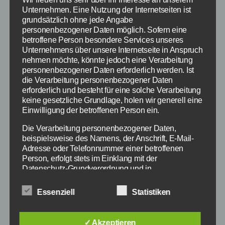
Unternehmen. Eine Nutzung der Internetseiten ist
grundsätzlich ohne jede Angabe
personenbezogener Daten möglich. Sofern eine
betroffene Person besondere Services unseres
Unternehmens über unsere Internetseite in Anspruch
nehmen möchte, könnte jedoch eine Verarbeitung
personenbezogener Daten erforderlich werden. Ist
die Verarbeitung personenbezogener Daten
erforderlich und besteht für eine solche Verarbeitung
keine gesetzliche Grundlage, holen wir generell eine
Einwilligung der betroffenen Person ein.
Die Verarbeitung personenbezogener Daten,
beispielsweise des Namens, der Anschrift, E-Mail-
Mit Battlefield Hardline geht es nun in die
Adresse oder Telefonnummer einer betroffenen
Moderne - Bildquelle: Electronic Arts
Person, erfolgt stets im Einklang mit der
Datenschutz-Grundverordnung und in
Übereinstimmung mit den für uns geltenden
landesspezifischen Datenschutzbestimmungen.
Auch im März 2015 erscheinen wieder
Essenziell
Statistiken
Mittels dieser Datenschutzerklärung möchte unser
zahlreiche Blockbuster Spiele für PC, Xbox,
Unternehmen die Öffentlichkeit über Art, Umfang und
Playstation und Wii U. Wir haben einen kurzen
Zweck der von uns erhobenen, genutzten und
✓ Akzeptieren