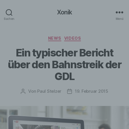
Xonik
Suchen
Menü
Kategorien
NEWS
VIDEOS
Ein typischer Bericht
über den Bahnstreik der
GDL
Von
Paul Stelzer
19. Februar 2015
Beitragsautor
Veröffentlichungsdatum