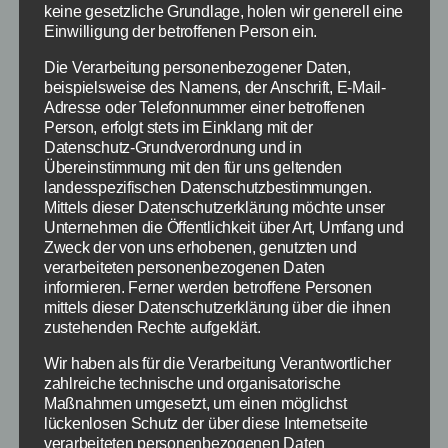
keine gesetzliche Grundlage, holen wir generell eine
Einwilligung der betroffenen Person ein.
So wird die
Die Verarbeitung personenbezogener Daten,
beispielsweise des Namens, der Anschrift, E-Mail-
Berichterstattung über den
Adresse oder Telefonnummer einer betroffenen
Person, erfolgt stets im Einklang mit der
Bahnstreik der GDL
Datenschutz-Grundverordnung und in
Übereinstimmung mit den für uns geltenden
ablaufen
landesspezifischen Datenschutzbestimmungen.
Mittels dieser Datenschutzerklärung möchte unser
Unternehmen die Öffentlichkeit über Art, Umfang und
Doch eins ist
Zweck der von uns erhobenen, genutzten und
sicher: Die
verarbeiteten personenbezogenen Daten
Nachrichtensende
informieren. Ferner werden betroffene Personen
r und
mittels dieser Datenschutzerklärung über die ihnen
zustehenden Rechte aufgeklärt.
Nachrichtenformat
e werden wohl
Wir haben als für die Verarbeitung Verantwortlicher
wieder
zahlreiche technische und organisatorische
Ein typischer Bericht über den
Maßnahmen umgesetzt, um einen möglichst
umfangreich über
Bahnstreik – Bildquelle: extra
lückenlosen Schutz der über diese Internetseite
den Bahnstreik
3 Video auf YouTube (siehe
verarbeiteten personenbezogenen Daten