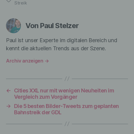
Streik
physiologischen, genetischen,
psychischen, wirtschaftlichen, kulturellen
oder sozialen Identität dieser natürlichen
Person sind, identifiziert werden kann.
Von Paul Stelzer
Paul ist unser Experte im digitalen Bereich und
b) betroffene Person
kennt die aktuellen Trends aus der Szene.
Archiv anzeigen
→
Betroffene Person ist jede identifizierte
oder identifizierbare natürliche Person,
deren personenbezogene Daten von dem
für die Verarbeitung Verantwortlichen
verarbeitet werden.
←
Cities XXL nur mit wenigen Neuheiten im
Vergleich zum Vorgänger
→
Die 5 besten Bilder-Tweets zum geplanten
c) Verarbeitung
Bahnstreik der GDL
Verarbeitung ist jeder mit oder ohne Hilfe
automatisierter Verfahren ausgeführte