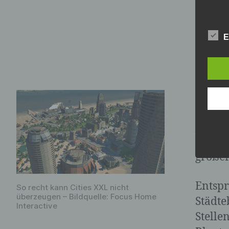
Ci
E
ni
Auf de
Mit üb
jede S
trotz 
größer
Entspr
So recht kann Cities XXL nicht
überzeugen – Bildquelle: Focus Home
Städte
Interactive
Stelle