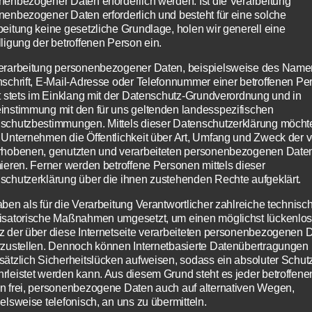
nenbezogener Daten erforderlich werden. Ist die Verarbeitung
t kann Cities XXL nicht überzeugen - Bildquelle: Focus Home Int
nenbezogener Daten erforderlich und besteht für eine solche
beitung keine gesetzliche Grundlage, holen wir generell eine
ligung der betroffenen Person ein.
erarbeitung personenbezogener Daten, beispielsweise des Name
nigen Jahren etablierte sich Cities als
nschrift, E-Mail-Adresse oder Telefonnummer einer betroffenen Pe
renzprodukt zu SimCity, konnte sich allerdi
gt stets im Einklang mit der Datenschutz-Grundverordnung und in
instimmung mit den für uns geltenden landesspezifischen
htig durchsetzen. Vor wenigen Wochen erschi
schutzbestimmungen. Mittels dieser Datenschutzerklärung möcht
 XXL, doch so richtig kann der neue Titel nicht
 Unternehmen die Öffentlichkeit über Art, Umfang und Zweck der 
rhobenen, genutzten und verarbeiteten personenbezogenen Date
ugen, denn in großen Teilen ist es lediglich e
mieren. Ferner werden betroffene Personen mittels dieser
es alten Titel.
schutzerklärung über die ihnen zustehenden Rechte aufgeklärt.
aben als für die Verarbeitung Verantwortlicher zahlreiche technisc
isatorische Maßnahmen umgesetzt, um einen möglichst lückenlo
 XL stammt ursprünglich aus dem Jahr 2009, 
z der über diese Internetseite verarbeiteten personenbezogenen 
 letzten Jahren mit neuen Inhalten ausgestatt
rzustellen. Dennoch können Internetbasierte Datenübertragungen
sätzlich Sicherheitslücken aufweisen, sodass ein absoluter Schutz
t im Februar 2013 kam mit Cities XL Platinum
rleistet werden kann. Aus diesem Grund steht es jeder betroffene
 letzte Erweiterungspack heraus. Nun wurde 
n frei, personenbezogene Daten auch auf alternativen Wegen,
elsweise telefonisch, an uns zu übermitteln.
 XXL der neuste Teil der Städtebausimulation 