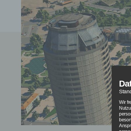
Da
Stan
Wir f
Nutzu
perso
beson
Anspr