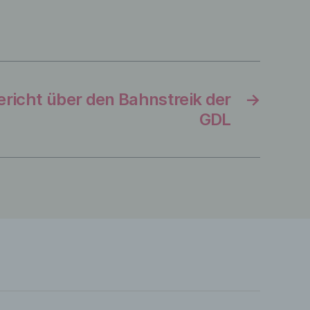
immte
ericht über den Bahnstreik der
→
lich
GDL
lten,
on zu
ener
n
ht