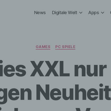
News
Digitale Welt
Apps
Kategorien
GAMES
PC SPIELE
ies XXL nur
gen Neuheit