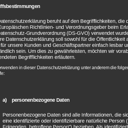
r 2015 auch auf Steam veröffentlicht. Allerd
iffsbestimmungen
as Spiel auch unabhängig von Steam gekauft
atenschutzerklärung beruht auf den Begrifflichkeiten, die 
n.
Europäischen Richtlinien- und Verordnungsgeber beim Erl
Datenschutz-Grundverordnung (DS-GVO) verwendet wurd
e Datenschutzerklärung soll sowohl für die Öffentlichkeit 
für unsere Kunden und Geschäftspartner einfach lesbar u
ändlich sein. Um dies zu gewährleisten, möchten wir vorab
ndeten Begrifflichkeiten erläutern.
erwenden in dieser Datenschutzerklärung unter anderem die folg
fe:
a) personenbezogene Daten
Personenbezogene Daten sind alle Informationen, die si
eine identifizierte oder identifizierbare natürliche Person 
Folgenden „betroffene Person") beziehen. Als identifizier