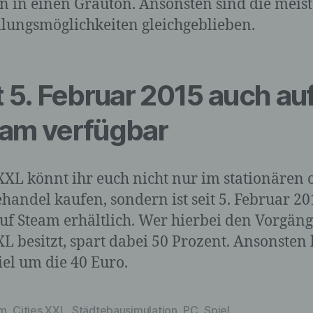
n in einen Grauton. Ansonsten sind die meis
Verarbeitung ist jeder mit oder ohne Hilfe automatisierter
llungsmöglichkeiten gleichgeblieben.
Verfahren ausgeführte Vorgang oder jede solche
Vorgangsreihe im Zusammenhang mit personenbezoge
Daten wie das Erheben, das Erfassen, die Organisation,
Ordnen, die Speicherung, die Anpassung oder Veränder
t 5. Februar 2015 auch au
das Auslesen, das Abfragen, die Verwendung, die
Offenlegung durch Übermittlung, Verbreitung oder eine
andere Form der Bereitstellung, den Abgleich oder die
am verfügbar
Verknüpfung, die Einschränkung, das Löschen oder die
Vernichtung.
 XXL könnt ihr euch nicht nur im stationären 
handel kaufen, sondern ist seit 5. Februar 20
d) Einschränkung der Verarbeitung
uf Steam erhältlich. Wer hierbei den Vorgän
Einschränkung der Verarbeitung ist die Markierung
 XL besitzt, spart dabei 50 Prozent. Ansonsten 
gespeicherter personenbezogener Daten mit dem Ziel, ih
iel um die 40 Euro.
künftige Verarbeitung einzuschränken.
am
,
Cities XXL
,
Städtebausimulation
,
PC
,
Spiel
rter