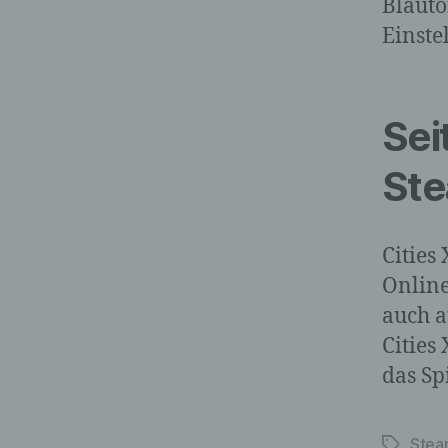
Blauto
Einste
Sei
Ste
Cities
Online
auch a
Cities
das Sp
Ste
Schlagwö