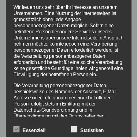
Wir freuen uns sehr über Ihr Interesse an unserem
Unternehmen. Eine Nutzung der Internetseiten ist
grundsätzlich ohne jede Angabe
personenbezogener Daten möglich. Sofern eine
betroffene Person besondere Services unseres
Unternehmens über unsere Internetseite in Anspruch
nehmen möchte, könnte jedoch eine Verarbeitung
personenbezogener Daten erforderlich werden. Ist
die Verarbeitung personenbezogener Daten
erforderlich und besteht für eine solche Verarbeitung
keine gesetzliche Grundlage, holen wir generell eine
Einwilligung der betroffenen Person ein.
Die Verarbeitung personenbezogener Daten,
beispielsweise des Namens, der Anschrift, E-Mail-
Adresse oder Telefonnummer einer betroffenen
Ein typischer Bericht über den Bahnstreik -
Person, erfolgt stets im Einklang mit der
Bildquelle: extra 3 Video auf YouTube (siehe oben)
Datenschutz-Grundverordnung und in
Übereinstimmung mit den für uns geltenden
landesspezifischen Datenschutzbestimmungen.
Das es in Kürze, vielleicht noch im Februar
Mittels dieser Datenschutzerklärung möchte unser
Essenziell
Statistiken
Unternehmen die Öffentlichkeit über Art, Umfang und
2015, zu einem Bahnstreik kommen wird, ist