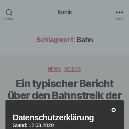
Xonik
Suchen
Menü
Schlagwort:
Bahn
Kategorien
NEWS
VIDEOS
Ein typischer Bericht
über den Bahnstreik der
GDL
Datenschutzerklärung
Von
Paul Stelzer
19. Februar 2015
Beitragsautor
Veröffentlichungsdatum
Stand: 12.08.2020