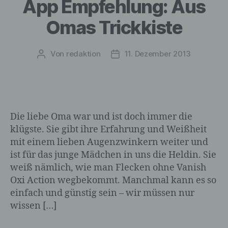
App Empfehlung: Aus
Erheben, das Erfassen, die Organisation,
das Ordnen, die Speicherung, die
Omas Trickkiste
Anpassung oder Veränderung, das
Auslesen, das Abfragen, die Verwendung,
die Offenlegung durch Übermittlung,
Von
redaktion
11. Dezember 2013
Beitragsautor
Veröffentlichungsdatum
Verbreitung oder eine andere Form der
Bereitstellung, den Abgleich oder die
Verknüpfung, die Einschränkung, das
Löschen oder die Vernichtung.
Die liebe Oma war und ist doch immer die
klügste. Sie gibt ihre Erfahrung und Weißheit
d) Einschränkung der Verarbeitung
mit einem lieben Augenzwinkern weiter und
ist für das junge Mädchen in uns die Heldin. Sie
Einschränkung der Verarbeitung ist die
Markierung gespeicherter
weiß nämlich, wie man Flecken ohne Vanish
personenbezogener Daten mit dem Ziel,
Oxi Action wegbekommt. Manchmal kann es so
ihre künftige Verarbeitung einzuschränken.
einfach und günstig sein – wir müssen nur
wissen […]
e) Profiling