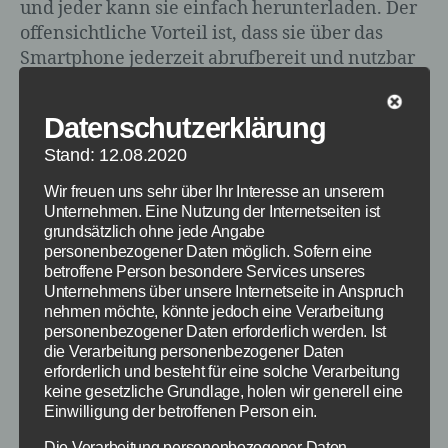
und jeder kann sie einfach herunterladen. Der
offensichtliche Vorteil ist, dass sie über das
Smartphone jederzeit abrufbereit und nutzbar
sind. Die Benutzerfreundlichkeit von
Gesundheits-Apps Die Anbieter vieler
Datenschutzerklärung
Schrittzähler-Apps […]
Stand: 12.08.2020
Android
,
Gesundheit
,
Ernährung
,
Fitness
,
iOS
Schlagwörter
Wir freuen uns sehr über Ihr Interesse an unserem
Unternehmen. Eine Nutzung der Internetseiten ist
grundsätzlich ohne jede Angabe
personenbezogener Daten möglich. Sofern eine
betroffene Person besondere Services unseres
Kategorien
FRAUEN
BUCHEMPFEHLUNGEN
Unternehmens über unsere Internetseite in Anspruch
nehmen möchte, könnte jedoch eine Verarbeitung
Buchtipp: Ingwer-
personenbezogener Daten erforderlich werden. Ist
die Verarbeitung personenbezogener Daten
Gesund und lecker
erforderlich und besteht für eine solche Verarbeitung
keine gesetzliche Grundlage, holen wir generell eine
kochen
Einwilligung der betroffenen Person ein.
Die Verarbeitung personenbezogener Daten,