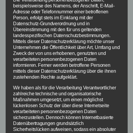
beispielsweise des Namens, der Anschrift, E-Mail-
Von
redaktion
26. Dezember 2013
Beitragsautor
Veröffentlichungsdatum
Adresse oder Telefonnummer einer betroffenen
Person, erfolgt stets im Einklang mit der
Datenschutz-Grundverordnung und in
Übereinstimmung mit den für uns geltenden
landesspezifischen Datenschutzbestimmungen.
Mittels dieser Datenschutzerklärung möchte unser
Es geht einfach, es geht schnell und es ist
Unternehmen die Öffentlichkeit über Art, Umfang und
wahnsinnig lecker: Das Kochen mit der
Zweck der von uns erhobenen, genutzten und
Wunder-Wurzel Ingwer. Egal ob Suppen,
verarbeiteten personenbezogenen Daten
informieren. Ferner werden betroffene Personen
Eintöpfe oder Salate, dass Kochbuch „Ingwer“
mittels dieser Datenschutzerklärung über die ihnen
zeigt, wie es geht. Ingwer – der Alleskönner in
zustehenden Rechte aufgeklärt.
der Küche Ingwer ist nicht nur ein Gewürz zum
Kochen, es hilft auch der Seele und Gesundheit.
Wir haben als für die Verarbeitung Verantwortlicher
zahlreiche technische und organisatorische
Das Kochbuch „Ingwer“ […]
Maßnahmen umgesetzt, um einen möglichst
lückenlosen Schutz der über diese Internetseite
Kochen
,
Ingwer
,
Gesundheit
verarbeiteten personenbezogenen Daten
Schlagwörter
sicherzustellen. Dennoch können Internetbasierte
Datenübertragungen grundsätzlich
Sicherheitslücken aufweisen, sodass ein absoluter