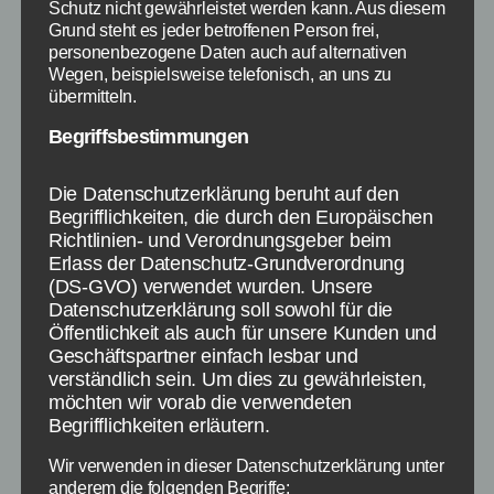
Schutz nicht gewährleistet werden kann. Aus diesem
Kategorien
Grund steht es jeder betroffenen Person frei,
WEBFUNDSTÜCKE FÜR FRAUEN
FRAUEN
personenbezogene Daten auch auf alternativen
TIPPS & TRICKS FÜR FRAUEN
Wegen, beispielsweise telefonisch, an uns zu
übermitteln.
TrinkUhr- Stylische
Begriffsbestimmungen
Erinnerung an das
Trinken
Die Datenschutzerklärung beruht auf den
Begrifflichkeiten, die durch den Europäischen
Richtlinien- und Verordnungsgeber beim
Von
redaktion
12. Dezember 2013
Beitragsautor
Veröffentlichungsdatum
Erlass der Datenschutz-Grundverordnung
(DS-GVO) verwendet wurden. Unsere
Datenschutzerklärung soll sowohl für die
Öffentlichkeit als auch für unsere Kunden und
Geschäftspartner einfach lesbar und
verständlich sein. Um dies zu gewährleisten,
Trinken ist das A und O. Jeder muss es. Am
möchten wir vorab die verwendeten
Besten 2 bis 4 Liter am Tag. Wenn wir aber
Begrifflichkeiten erläutern.
ehrlich sind, hindert uns der Stress des Tages
Wir verwenden in dieser Datenschutzerklärung unter
am Trinken oder wir vergessen es einfach. Mit
anderem die folgenden Begriffe: