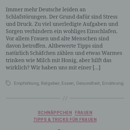
Person sind, identifiziert werden kann.
Immer mehr Deutsche leiden an
Schlafstörungen. Der Grund dafür sind Stress
und Druck. Zu viel unerledigte Aufgaben und
b) betroffene Person
Sorgen verhindern ein wohliges Einschlafen.
Vor allem Frauen und alte Menschen sind
Betroffene Person ist jede identifizierte
davon betroffen. Altbewerte Tipps sind
oder identifizierbare natürliche Person,
deren personenbezogene Daten von dem
natürlich Schäfchen zählen und etwas Warmes
für die Verarbeitung Verantwortlichen
trinken wie Milch mit Honig, aber hilft das
verarbeitet werden.
wirklich? Wir haben uns mit einer […]
Empfehlung
,
Ratgeber
,
Essen
,
Gesundheit
,
Ernährung
Schlagwörter
c) Verarbeitung
Verarbeitung ist jeder mit oder ohne Hilfe
automatisierter Verfahren ausgeführte
Kategorien
SCHNÄPPCHEN
FRAUEN
Vorgang oder jede solche Vorgangsreihe
TIPPS & TRICKS FÜR FRAUEN
im Zusammenhang mit
personenbezogenen Daten wie das