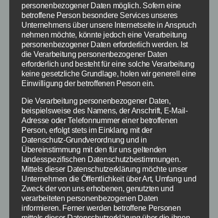
herbekommt, […]
personenbezogener Daten möglich. Sofern eine
betroffene Person besondere Services unseres
Unternehmens über unsere Internetseite in Anspruch
Empfehlung
,
Shopping
,
Styling
,
Geschenkidee
,
Schlagwörter
nehmen möchte, könnte jedoch eine Verarbeitung
Beauty
personenbezogener Daten erforderlich werden. Ist
die Verarbeitung personenbezogener Daten
erforderlich und besteht für eine solche Verarbeitung
keine gesetzliche Grundlage, holen wir generell eine
Einwilligung der betroffenen Person ein.
Kategorien
TIPPS & TRICKS FÜR FRAUEN
Die Verarbeitung personenbezogener Daten,
App Empfehlung: Zu gut
beispielsweise des Namens, der Anschrift, E-Mail-
Adresse oder Telefonnummer einer betroffenen
für die Tonne
Person, erfolgt stets im Einklang mit der
Datenschutz-Grundverordnung und in
Übereinstimmung mit den für uns geltenden
Von
redaktion
30. Dezember 2013
Beitragsautor
Veröffentlichungsdatum
landesspezifischen Datenschutzbestimmungen.
Mittels dieser Datenschutzerklärung möchte unser
Unternehmen die Öffentlichkeit über Art, Umfang und
Zweck der von uns erhobenen, genutzten und
verarbeiteten personenbezogenen Daten
informieren. Ferner werden betroffene Personen
Durch die digitalen Kochbücher im Internet
mittels dieser Datenschutzerklärung über die ihnen