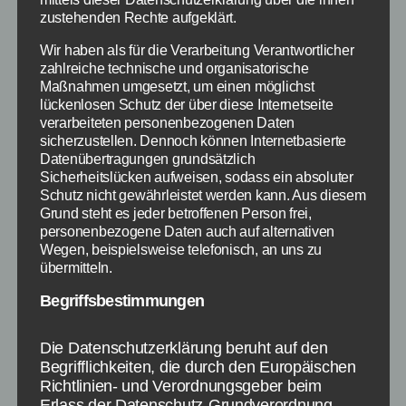
zustehenden Rechte aufgeklärt.
probieren mehr und mehr neue Kreationen
selbst aus. Das Rezept gibt vor, was wir
Wir haben als für die Verarbeitung Verantwortlicher
brauchen und das wird eingekauft. Doch wie
zahlreiche technische und organisatorische
Maßnahmen umgesetzt, um einen möglichst
wäre es einmal damit: Du bekommst ein Rezept
lückenlosen Schutz der über diese Internetseite
für die Zutaten, die du schon hast. Reste kochen
verarbeiteten personenbezogenen Daten
mit der praktischen App Die „Zu gut für die
sicherzustellen. Dennoch können Internetbasierte
Tonne“ App […]
Datenübertragungen grundsätzlich
Sicherheitslücken aufweisen, sodass ein absoluter
Schutz nicht gewährleistet werden kann. Aus diesem
App
,
Ernährung
,
Empfehlung
,
Ratgeber
,
Essen
,
Grund steht es jeder betroffenen Person frei,
Schlagwörter
Kochen
personenbezogene Daten auch auf alternativen
Wegen, beispielsweise telefonisch, an uns zu
übermitteln.
Begriffsbestimmungen
Kategorien
SCHNÄPPCHEN
Die Datenschutzerklärung beruht auf den
Strauss Innovation: 20
Begrifflichkeiten, die durch den Europäischen
Richtlinien- und Verordnungsgeber beim
Prozent Rabatt auf alles
Erlass der Datenschutz-Grundverordnung