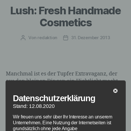
Lush: Fresh Handmade
Cosmetics
Von
redaktion
31. Dezember 2013
Beitragsautor
Veröffentlichungsdatum
Manchmal ist es der Tupfer Extravaganz, der
aus den kleinen Dingen ein Hightlight macht,
das nicht jeder hat. Kosmetik ist zum Beispiel so
eine Sache. Produkte von den Hausmarken aus
Datenschutzerklärung
den Drogerien haben die meisten.
Stand: 12.08.2020
Markenprodukte eher die, die es sich leisten
können. Fehlt nur die dritte Kategorie:
Wir freuen uns sehr über Ihr Interesse an unserem
Unternehmen. Eine Nutzung der Internetseiten ist
Diejenigen, die wissen, wo man etwas
grundsätzlich ohne jede Angabe