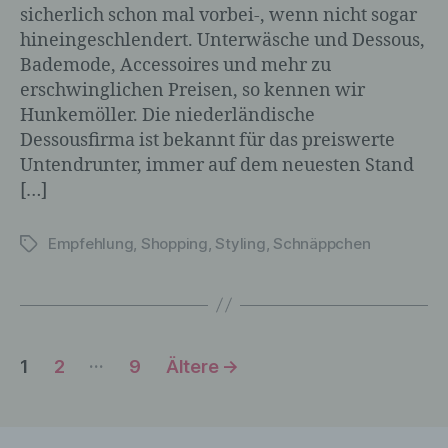
sicherlich schon mal vorbei-, wenn nicht sogar
hineingeschlendert. Unterwäsche und Dessous,
c) Verarbeitung
Bademode, Accessoires und mehr zu
erschwinglichen Preisen, so kennen wir
Verarbeitung ist jeder mit oder ohne Hilfe
Hunkemöller. Die niederländische
automatisierter Verfahren ausgeführte
Dessousfirma ist bekannt für das preiswerte
Vorgang oder jede solche Vorgangsreihe
Untendrunter, immer auf dem neuesten Stand
im Zusammenhang mit
[…]
personenbezogenen Daten wie das
Erheben, das Erfassen, die Organisation,
das Ordnen, die Speicherung, die
Empfehlung
,
Shopping
,
Styling
,
Schnäppchen
Schlagwörter
Anpassung oder Veränderung, das
Auslesen, das Abfragen, die Verwendung,
die Offenlegung durch Übermittlung,
Verbreitung oder eine andere Form der
Bereitstellung, den Abgleich oder die
Seitennummerierung
…
Verknüpfung, die Einschränkung, das
1
2
9
Ältere
→
Löschen oder die Vernichtung.
der
Beiträge