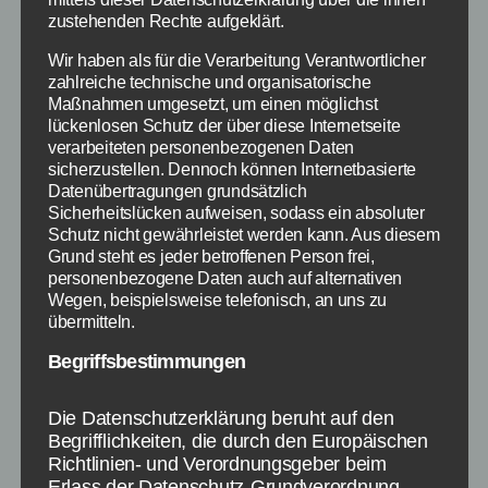
zustehenden Rechte aufgeklärt.
seit über 100 Jahren mit einem ansprechenden
und bezahlbaren Sortiment auf. Zunächst als
Wir haben als für die Verarbeitung Verantwortlicher
Kurz- und Wollwarengeschäft aufgebaut gehört
zahlreiche technische und organisatorische
Maßnahmen umgesetzt, um einen möglichst
es mittlerweile zur bekannten Riga der
lückenlosen Schutz der über diese Internetseite
Textilhersteller in Deutschland. Die Strauss
verarbeiteten personenbezogenen Daten
Textilien haben noch nicht den Weg in das Must
sicherzustellen. Dennoch können Internetbasierte
Have der deutschen Modewelt geschafft. Alles
Datenübertragungen grundsätzlich
Sicherheitslücken aufweisen, sodass ein absoluter
was hingegen Dekoration und Wohnaccessoires
Schutz nicht gewährleistet werden kann. Aus diesem
angeht […]
Grund steht es jeder betroffenen Person frei,
personenbezogene Daten auch auf alternativen
Wegen, beispielsweise telefonisch, an uns zu
Kleidung
,
Design
,
Empfehlung
,
Shopping
,
Styling
,
Schlagwörter
übermitteln.
Geschenkidee
,
Accessoires
,
Schnäppchen
Begriffsbestimmungen
Die Datenschutzerklärung beruht auf den
Kategorien
SCHNÄPPCHEN
Begrifflichkeiten, die durch den Europäischen
Richtlinien- und Verordnungsgeber beim
Erlass der Datenschutz-Grundverordnung