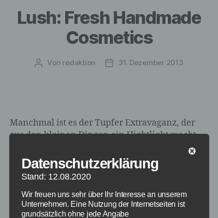
Lush: Fresh Handmade
Cosmetics
Von
redaktion
31. Dezember 2013
Beitragsautor
Veröffentlichungsdatum
Manchmal ist es der Tupfer Extravaganz, der
aus den kleinen Dingen ein Hightlight macht,
das nicht jeder hat. Kosmetik ist zum Beispiel so
eine Sache. Produkte von den Hausmarken aus
Datenschutzerklärung
den Drogerien haben die meisten.
Stand: 12.08.2020
Markenprodukte eher die, die es sich leisten
können. Fehlt nur die dritte Kategorie:
Wir freuen uns sehr über Ihr Interesse an unserem
Unternehmen. Eine Nutzung der Internetseiten ist
Diejenigen, die wissen, wo man etwas
grundsätzlich ohne jede Angabe