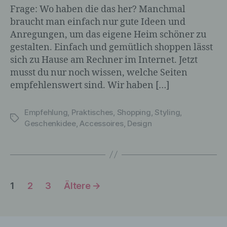
Frage: Wo haben die das her? Manchmal
braucht man einfach nur gute Ideen und
c) Verarbeitung
Anregungen, um das eigene Heim schöner zu
gestalten. Einfach und gemütlich shoppen lässt
Verarbeitung ist jeder mit oder ohne Hilfe
sich zu Hause am Rechner im Internet. Jetzt
automatisierter Verfahren ausgeführte
musst du nur noch wissen, welche Seiten
Vorgang oder jede solche Vorgangsreihe
empfehlenswert sind. Wir haben […]
im Zusammenhang mit
personenbezogenen Daten wie das
Erheben, das Erfassen, die Organisation,
Empfehlung
,
Praktisches
,
Shopping
,
Styling
,
Schlagwörter
das Ordnen, die Speicherung, die
Geschenkidee
,
Accessoires
,
Design
Anpassung oder Veränderung, das
Auslesen, das Abfragen, die Verwendung,
die Offenlegung durch Übermittlung,
Verbreitung oder eine andere Form der
Bereitstellung, den Abgleich oder die
Seitennummerierung
Verknüpfung, die Einschränkung, das
1
2
3
Ältere
→
Löschen oder die Vernichtung.
der
Beiträge