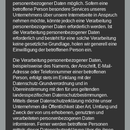
herbekommt, […]
personenbezogener Daten möglich. Sofern eine
betroffene Person besondere Services unseres
Unternehmens über unsere Internetseite in Anspruch
Beauty
,
Empfehlung
,
Shopping
,
Styling
,
Schlagwörter
nehmen möchte, könnte jedoch eine Verarbeitung
Geschenkidee
personenbezogener Daten erforderlich werden. Ist
die Verarbeitung personenbezogener Daten
erforderlich und besteht für eine solche Verarbeitung
keine gesetzliche Grundlage, holen wir generell eine
Einwilligung der betroffenen Person ein.
Kategorien
SCHNÄPPCHEN
Die Verarbeitung personenbezogener Daten,
Strauss Innovation: 20
beispielsweise des Namens, der Anschrift, E-Mail-
Adresse oder Telefonnummer einer betroffenen
Prozent Rabatt auf alles
Person, erfolgt stets im Einklang mit der
Datenschutz-Grundverordnung und in
Übereinstimmung mit den für uns geltenden
Von
redaktion
29. Dezember 2013
Beitragsautor
Veröffentlichungsdatum
landesspezifischen Datenschutzbestimmungen.
Mittels dieser Datenschutzerklärung möchte unser
Unternehmen die Öffentlichkeit über Art, Umfang und
Zweck der von uns erhobenen, genutzten und
verarbeiteten personenbezogenen Daten
informieren. Ferner werden betroffene Personen
Die Warenhauskette Strauss Innovation wartet
mittels dieser Datenschutzerklärung über die ihnen