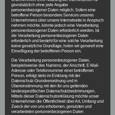
Optimierte Funktionen Seit […]
grundsätzlich ohne jede Angabe
personenbezogener Daten möglich. Sofern eine
betroffene Person besondere Services unseres
Bücher
,
Empfehlung
,
Praktisches
,
Geschenkidee
,
Unternehmens über unsere Internetseite in Anspruch
Schlagwörter
Weihnachten
nehmen möchte, könnte jedoch eine Verarbeitung
personenbezogener Daten erforderlich werden. Ist
die Verarbeitung personenbezogener Daten
erforderlich und besteht für eine solche Verarbeitung
keine gesetzliche Grundlage, holen wir generell eine
Kategorien
SCHNÄPPCHEN
Einwilligung der betroffenen Person ein.
HipKey: Die kleinste
Die Verarbeitung personenbezogener Daten,
beispielsweise des Namens, der Anschrift, E-Mail-
Alarmanlage für iPhones
Adresse oder Telefonnummer einer betroffenen
Person, erfolgt stets im Einklang mit der
Datenschutz-Grundverordnung und in
und iPads
Übereinstimmung mit den für uns geltenden
landesspezifischen Datenschutzbestimmungen.
Mittels dieser Datenschutzerklärung möchte unser
Von
redaktion
18. Dezember 2013
Beitragsautor
Veröffentlichungsdatum
Unternehmen die Öffentlichkeit über Art, Umfang und
Zweck der von uns erhobenen, genutzten und
verarbeiteten personenbezogenen Daten