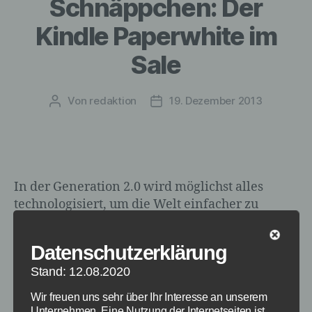
Schnäppchen: Der
Kindle Paperwhite im
Sale
Von
redaktion
19. Dezember 2013
Beitragsautor
Veröffentlichungsdatum
In der Generation 2.0 wird möglichst alles
technologisiert, um die Welt einfacher zu
machen. Praktisch für alle Bücherfans sind
zweifelsohne die e-book Reader. Am
Datenschutzerklärung
bekanntesten sind die Kindle Reader aus dem
Stand: 12.08.2020
Hause Amazon. Pünktlich zu Weihnachten gibt
es den garantierten Lesespaß im Sale: Der
Wir freuen uns sehr über Ihr Interesse an unserem
Kindle Paperwhite für nur 99 Euro, anstatt 129.
Unternehmen. Eine Nutzung der Internetseiten ist