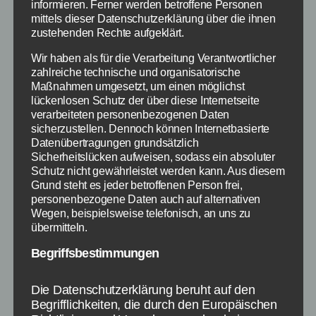
informieren. Ferner werden betroffene Personen
mittels dieser Datenschutzerklärung über die ihnen
zustehenden Rechte aufgeklärt.
Wer kennt es nicht, dass sich der Schlüssel
wieder irgendwo versteckt hat, wo er nicht
Wir haben als für die Verarbeitung Verantwortlicher
zahlreiche technische und organisatorische
gefunden werden möchte!? Mittlerweile gibt es
Maßnahmen umgesetzt, um einen möglichst
viele Gadgets, die sich auf die Schlüsselsuche
lückenlosen Schutz der über diese Internetseite
begeben und dir beim finden helfen. Der
verarbeiteten personenbezogenen Daten
HipKey von der dänischen Firma hippih kann
sicherzustellen. Dennoch können Internetbasierte
Datenübertragungen grundsätzlich
aber viel mehr. Mit ihm findest du alles wieder,
Sicherheitslücken aufweisen, sodass ein absoluter
was du möchtest UND […]
Schutz nicht gewährleistet werden kann. Aus diesem
Grund steht es jeder betroffenen Person frei,
personenbezogene Daten auch auf alternativen
Design
,
Empfehlung
,
Praktisches
,
App
,
Schnäppchen
,
Schlagwörter
Wegen, beispielsweise telefonisch, an uns zu
Gadget
übermitteln.
Begriffsbestimmungen
Kategorien
SCHNÄPPCHEN
Die Datenschutzerklärung beruht auf den
Begrifflichkeiten, die durch den Europäischen