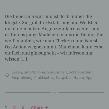
verarbeitet werden.
Die liebe Oma war und ist doch immer die
c) Verarbeitung
klügste. Sie gibt ihre Erfahrung und Weißheit
mit einem lieben Augenzwinkern weiter und
Verarbeitung ist jeder mit oder ohne Hilfe
ist für das junge Mädchen in uns die Heldin. Sie
automatisierter Verfahren ausgeführte
weiß nämlich, wie man Flecken ohne Vanish
Vorgang oder jede solche Vorgangsreihe
Oxi Action wegbekommt. Manchmal kann es so
im Zusammenhang mit
einfach und günstig sein – wir müssen nur
personenbezogenen Daten wie das
wissen […]
Erheben, das Erfassen, die Organisation,
das Ordnen, die Speicherung, die
Anpassung oder Veränderung, das
Essen
,
Smartphone
,
Gesundheit
,
Schnäppchen
,
Auslesen, das Abfragen, die Verwendung,
Schlagwörter
Empfehlung
,
Praktisches
,
Ratgeber
,
Haare
,
App
die Offenlegung durch Übermittlung,
Verbreitung oder eine andere Form der
Bereitstellung, den Abgleich oder die
Verknüpfung, die Einschränkung, das
Löschen oder die Vernichtung.
Seitennummerierung
1
2
3
Ältere
→