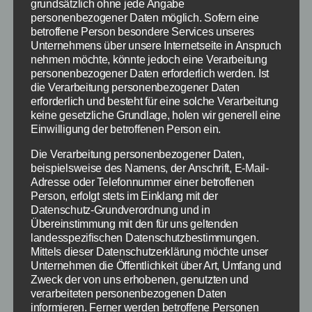
herbekommt, […]
grundsätzlich ohne jede Angabe
personenbezogener Daten möglich. Sofern eine
betroffene Person besondere Services unseres
Empfehlung
,
Shopping
,
Styling
,
Geschenkidee
,
Unternehmens über unsere Internetseite in Anspruch
Schlagwörter
Beauty
nehmen möchte, könnte jedoch eine Verarbeitung
personenbezogener Daten erforderlich werden. Ist
die Verarbeitung personenbezogener Daten
erforderlich und besteht für eine solche Verarbeitung
keine gesetzliche Grundlage, holen wir generell eine
Kategorien
SCHNÄPPCHEN
Einwilligung der betroffenen Person ein.
Joghurtmaschine im
Die Verarbeitung personenbezogener Daten,
beispielsweise des Namens, der Anschrift, E-Mail-
Sale auf Otto.de
Adresse oder Telefonnummer einer betroffenen
Person, erfolgt stets im Einklang mit der
Datenschutz-Grundverordnung und in
Übereinstimmung mit den für uns geltenden
Von
redaktion
30. Dezember 2013
Beitragsautor
Veröffentlichungsdatum
landesspezifischen Datenschutzbestimmungen.
Mittels dieser Datenschutzerklärung möchte unser
Unternehmen die Öffentlichkeit über Art, Umfang und
Zweck der von uns erhobenen, genutzten und
verarbeiteten personenbezogenen Daten
informieren. Ferner werden betroffene Personen
Gutes und leckeres Essen gehört definitiv zum