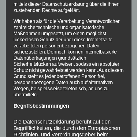
mittels dieser Datenschutzerklärung über die ihnen
Luxus. Schön Schlemmen kann ein wahres
zustehenden Rechte aufgeklärt.
Wellnesserlebnis sein. Schön ist es, wenn gutes
Wir haben als für die Verarbeitung Verantwortlicher
Schlemmen auch gesundes Schlemmen ist.
zahlreiche technische und organisatorische
Noch besseres Schlemmen ist möglich, wenn
Maßnahmen umgesetzt, um einen möglichst
du deine Leckerein einfach selber machst. Der
lückenlosen Schutz der über diese Internetseite
Gourmet Maxx bei Otto Wie wäre es einmal mit
verarbeiteten personenbezogenen Daten
sicherzustellen. Dennoch können Internetbasierte
einem Joghurt aus eigener Herstellung? Ein
Datenübertragungen grundsätzlich
Milchprodukt, wie […]
Sicherheitslücken aufweisen, sodass ein absoluter
Schutz nicht gewährleistet werden kann. Aus diesem
Grund steht es jeder betroffenen Person frei,
Ernährung
,
Schnäppchen
,
Ratgeber
,
Geschenkidee
,
Schlagwörter
personenbezogene Daten auch auf alternativen
Rezepte
Wegen, beispielsweise telefonisch, an uns zu
übermitteln.
Begriffsbestimmungen
Kategorien
SCHNÄPPCHEN
Die Datenschutzerklärung beruht auf den
Strauss Innovation: 20
Begrifflichkeiten, die durch den Europäischen
Richtlinien- und Verordnungsgeber beim