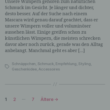
Unsere Wimpern gehören zum natürlichen
Schmuck im Gesicht. Je länger und dichter,
desto besser. Auf der Suche nach einem
c) Verarbeitung
Mascara wird genau darauf geachtet, dass er
unsere Wimpern voller und voluminöser
Verarbeitung ist jeder mit oder ohne Hilfe
aussehen lässt. Einige greifen schon zu
automatisierter Verfahren ausgeführte
künstlichen Wimpern, die meisten schrecken
Vorgang oder jede solche Vorgangsreihe
davor aber noch zurück, gerade was den Alltag
im Zusammenhang mit
anbelangt. Manchmal geht es aber […]
personenbezogenen Daten wie das
Erheben, das Erfassen, die Organisation,
das Ordnen, die Speicherung, die
Schnäppchen
,
Schmuck
,
Empfehlung
,
Styling
,
Schlagwörter
Anpassung oder Veränderung, das
Geschenkidee
,
Accessoires
Auslesen, das Abfragen, die Verwendung,
die Offenlegung durch Übermittlung,
Verbreitung oder eine andere Form der
Bereitstellung, den Abgleich oder die
Verknüpfung, die Einschränkung, das
Seitennummerierung
Löschen oder die Vernichtung.
…
1
2
7
Ältere
→
der