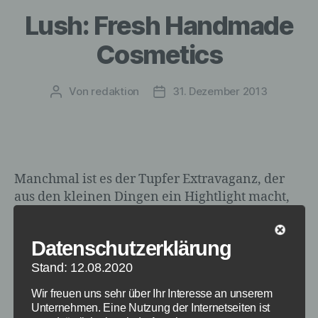
Lush: Fresh Handmade
Cosmetics
Von
redaktion
31. Dezember 2013
Beitragsautor
Veröffentlichungsdatum
Manchmal ist es der Tupfer Extravaganz, der
aus den kleinen Dingen ein Hightlight macht,
das nicht jeder hat. Kosmetik ist zum Beispiel so
eine Sache. Produkte von den Hausmarken aus
Datenschutzerklärung
den Drogerien haben die meisten.
Markenprodukte eher die, die es sich leisten
Stand: 12.08.2020
können. Fehlt nur die dritte Kategorie:
Wir freuen uns sehr über Ihr Interesse an unserem
Diejenigen, die wissen, wo man etwas
Unternehmen. Eine Nutzung der Internetseiten ist