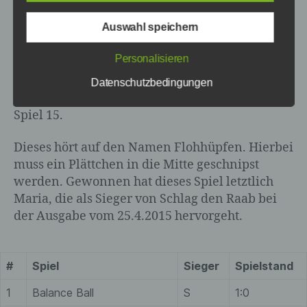
Frage eingetragen werden musste, hat dann
Auswahl speichern
wieder Stefan gewonnen. Mit Leitergolf ging es
Verarbeitung ist jeder mit oder ohne Hilfe
dann ins Matchballspiel für Stefan. Während
automatisierter Verfahren ausgeführte
Personalisieren
Vorgang oder jede solche Vorgangsreihe
Stefan in der Anfangsphase als klarer Sieger
im Zusammenhang mit
aussah, konnte Maria aufholen und dann doch
Datenschutzbedingungen
personenbezogenen Daten wie das
noch drehen. Damit fällt die Entscheidung in
Erheben, das Erfassen, die Organisation,
Spiel 15.
das Ordnen, die Speicherung, die
Anpassung oder Veränderung, das
Dieses hört auf den Namen Flohhüpfen. Hierbei
Auslesen, das Abfragen, die Verwendung,
die Offenlegung durch Übermittlung,
muss ein Plättchen in die Mitte geschnipst
Verbreitung oder eine andere Form der
werden. Gewonnen hat dieses Spiel letztlich
Bereitstellung, den Abgleich oder die
Maria, die als Sieger von Schlag den Raab bei
Verknüpfung, die Einschränkung, das
der Ausgabe vom 25.4.2015 hervorgeht.
Löschen oder die Vernichtung.
#
Spiel
Sieger
Spielstand
d) Einschränkung der Verarbeitung
1
Balance Ball
S
1:0