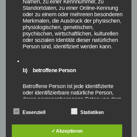
Namen, zu einer Kennnummer, zu
Standortdaten, zu einer Online-Kennung
Entscheidung bei Schlag den
oder zu einem oder mehreren besonderen
Raab am 25.4.2015
Merkmalen, die Ausdruck der physischen,
physiologischen, genetischen,
psychischen, wirtschaftlichen, kulturellen
Bei Spiel 10 Hovertrax, in welcher man auf
oder sozialen Identität dieser natürlichen
einem Fahrgerät einen Parcour absolvieren
Person sind, identifiziert werden kann.
musste, ging Maria als Sieger hervor, die mit
dem Gerät besser zurechtkam. Von nun an gab
es einen regen Schlagabtausch. Spiel 11
b) betroffene Person
gewann dann wieder Stefan in seiner
Paradedisziplin Blamieren oder Kassieren. In
Betroffene Person ist jede identifizierte
Röhren war Maria deutlich besser, was auch an
oder identifizierbare natürliche Person,
den vielen Fehlern bei Stefan zu tun hatte.
deren personenbezogene Daten von dem
Dadurch ging diese als Sieger bei diesem Spiel
für die Verarbeitung Verantwortlichen
verarbeitet werden.
von Schlag den Raab am 25.4.2015 hervor.
Essenziell
Statistiken
Spiel 13 namens Wo liegt was , in welcher ein
✓ Akzeptieren
Ort auf einer Europa-Karte basierend auf einer
c) Verarbeitung