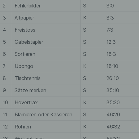
Einschränkung der Verarbeitung ist die
2
Fehlerbilder
S
3:0
Markierung gespeicherter
personenbezogener Daten mit dem Ziel,
3
Altpapier
K
3:3
ihre künftige Verarbeitung einzuschränken.
4
Freistoss
S
7:3
5
Gabelstapler
S
12:3
e) Profiling
6
Sortieren
S
18:3
Profiling ist jede Art der automatisierten
7
Ubongo
K
18:10
Verarbeitung personenbezogener Daten,
die darin besteht, dass diese
8
Tischtennis
S
26:10
personenbezogenen Daten verwendet
werden, um bestimmte persönliche
9
Sätze merken
S
35:10
Aspekte, die sich auf eine natürliche
Person beziehen, zu bewerten,
10
Hovertrax
K
35:20
insbesondere, um Aspekte bezüglich
Arbeitsleistung, wirtschaftlicher Lage,
11
Blamieren oder Kassieren
S
46:20
Gesundheit, persönlicher Vorlieben,
Interessen, Zuverlässigkeit, Verhalten,
12
Röhren
K
46:32
Aufenthaltsort oder Ortswechsel dieser
13
Wo liegt was
S
59:32
natürlichen Person zu analysieren oder