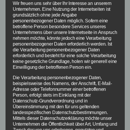
Wir freuen uns sehr über Ihr Interesse an unserem
etlichen Jahren gab es ein Spiel mit dem
Unternehmen. Eine Nutzung der Internetseiten ist
gleichen Namen auf Facebook, welches dann
grundsätzlich ohne jede Angabe
eingestellt worden ist. Nun gibt es Spiel mit
personenbezogener Daten möglich. Sofern eine
betroffene Person besondere Services unseres
veränderten Spielprinzip für Smartphone
Unternehmens über unsere Internetseite in Anspruch
sowie Tablet. Das Spiel wurde bereits vor
nehmen möchte, könnte jedoch eine Verarbeitung
einiger Zeit angekündigt (wir berichteten).
personenbezogener Daten erforderlich werden. Ist
Veröffentlicht wird […]
die Verarbeitung personenbezogener Daten
erforderlich und besteht für eine solche Verarbeitung
keine gesetzliche Grundlage, holen wir generell eine
App
,
iPhone
,
iPad
,
Android
,
Empires and Allies
Schlagwörter
Einwilligung der betroffenen Person ein.
Die Verarbeitung personenbezogener Daten,
beispielsweise des Namens, der Anschrift, E-Mail-
Adresse oder Telefonnummer einer betroffenen
Kategorien
APPS
SPIELE APPS
Person, erfolgt stets im Einklang mit der
Datenschutz-Grundverordnung und in
DomiNations: Aufbau-
Übereinstimmung mit den für uns geltenden
landesspezifischen Datenschutzbestimmungen.
Strategie-Spiel für
Mittels dieser Datenschutzerklärung möchte unser
Unternehmen die Öffentlichkeit über Art, Umfang und
Zweck der von uns erhobenen, genutzten und