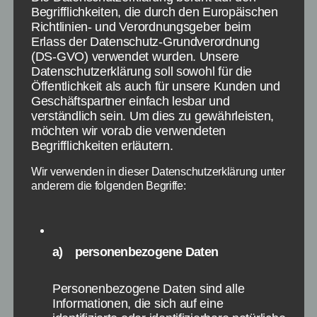
Begrifflichkeiten, die durch den Europäischen
Vor wenigen Wochen ist DomiNations für
Richtlinien- und Verordnungsgeber beim
Erlass der Datenschutz-Grundverordnung
Android, iPhone und iPad erschienen. Hierbei
(DS-GVO) verwendet wurden. Unsere
handelt es sich um ein Aufbau-Strategie-Spiel,
Datenschutzerklärung soll sowohl für die
in welchem ihr verschiedene Zeitalter
Öffentlichkeit als auch für unsere Kunden und
durchreisen müsst und auch andere Spieler
Geschäftspartner einfach lesbar und
angreifen müsst, um deren Ressourcen zu
verständlich sein. Um dies zu gewährleisten,
möchten wir vorab die verwendeten
stehlen. So gilt es in DomiNations Gold und
Begrifflichkeiten erläutern.
Nahrung abzubauen, um damit neue Gebäude,
Verteidigungsanlagen und Truppen
Wir verwenden in dieser Datenschutzerklärung unter
auszubilden oder Gebäude […]
anderem die folgenden Begriffe:
DomiNations
,
iPhone
,
iPad
,
Android
,
Apps
Schlagwörter
a) personenbezogene Daten
Personenbezogene Daten sind alle
Kategorien
APPS
SPIELE APPS
Informationen, die sich auf eine