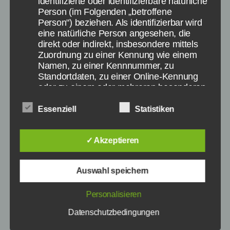
identifizierte oder identifizierbare natürliche
94 Prozent Lösung –
Person (im Folgenden „betroffene
Person") beziehen. Als identifizierbar wird
Früchte mit Kernen und
eine natürliche Person angesehen, die
direkt oder indirekt, insbesondere mittels
Dafür braucht man ein
Zuordnung zu einer Kennung wie einem
Namen, zu einer Kennnummer, zu
Ticket
Standortdaten, zu einer Online-Kennung
oder zu einem oder mehreren besonderen
Merkmalen, die Ausdruck der physischen,
Von
redaktion
17. März 2015
Beitragsautor
Veröffentlichungsdatum
physiologischen, genetischen,
Essenziell
Statistiken
psychischen, wirtschaftlichen, kulturellen
oder sozialen Identität dieser natürlichen
Person sind, identifiziert werden kann.
✓ Akzeptieren
Auswahl speichern
b) betroffene Person
Personalisieren
Betroffene Person ist jede identifizierte
Datenschutzbedingungen
oder identifizierbare natürliche Person,
deren personenbezogene Daten von dem