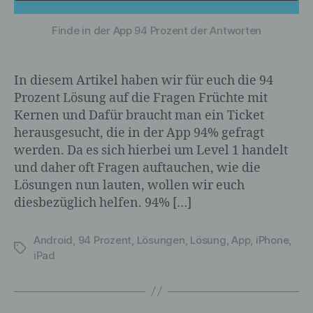
für die Verarbeitung Verantwortlichen
verarbeitet werden.
Finde in der App 94 Prozent der Antworten
In diesem Artikel haben wir für euch die 94
c) Verarbeitung
Prozent Lösung auf die Fragen Früchte mit
Kernen und Dafür braucht man ein Ticket
Verarbeitung ist jeder mit oder ohne Hilfe
herausgesucht, die in der App 94% gefragt
automatisierter Verfahren ausgeführte
Vorgang oder jede solche Vorgangsreihe
werden. Da es sich hierbei um Level 1 handelt
im Zusammenhang mit
und daher oft Fragen auftauchen, wie die
personenbezogenen Daten wie das
Lösungen nun lauten, wollen wir euch
Erheben, das Erfassen, die Organisation,
diesbezüglich helfen. 94% […]
das Ordnen, die Speicherung, die
Anpassung oder Veränderung, das
Auslesen, das Abfragen, die Verwendung,
Android
,
94 Prozent
,
Lösungen
,
Lösung
,
App
,
iPhone
,
Schlagwörter
die Offenlegung durch Übermittlung,
iPad
Verbreitung oder eine andere Form der
Bereitstellung, den Abgleich oder die
Verknüpfung, die Einschränkung, das
Löschen oder die Vernichtung.