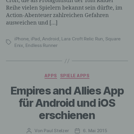
Croft, die als Protagonistin der Tom Raider
Reihe vielen Spielern bekannt sein dürfte, im
Action-Abenteuer zahlreichen Gefahren
ausweichen und […]
iPhone
,
iPad
,
Android
,
Lara Croft Relic Run
,
Square
Schlagwörter
Enix
,
Endless Runner
Kategorien
APPS
SPIELE APPS
Empires and Allies App
für Android und iOS
erschienen
Von
Paul Stelzer
6. Mai 2015
Beitragsautor
Veröffentlichungsdatum