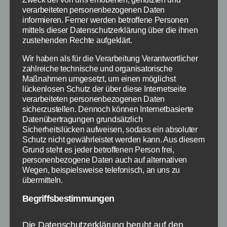
Android, iPhone und
verarbeiteten personenbezogenen Daten
iPad erschienen
informieren. Ferner werden betroffene Personen
mittels dieser Datenschutzerklärung über die ihnen
zustehenden Rechte aufgeklärt.
Von
Paul Stelzer
7. April 2015
Beitragsautor
Veröffentlichungsdatum
Wir haben als für die Verarbeitung Verantwortlicher
zahlreiche technische und organisatorische
Maßnahmen umgesetzt, um einen möglichst
lückenlosen Schutz der über diese Internetseite
verarbeiteten personenbezogenen Daten
sicherzustellen. Dennoch können Internetbasierte
Datenübertragungen grundsätzlich
Sicherheitslücken aufweisen, sodass ein absoluter
Schutz nicht gewährleistet werden kann. Aus diesem
Grund steht es jeder betroffenen Person frei,
personenbezogene Daten auch auf alternativen
Wegen, beispielsweise telefonisch, an uns zu
übermitteln.
Begriffsbestimmungen
Screenshot zu DomiNations - (c) Nexon M
Die Datenschutzerklärung beruht auf den