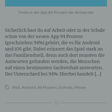
insbesondere, um Aspekte bezüglich
Arbeitsleistung, wirtschaftlicher Lage,
Finde in der App 94 Prozent der Antworten
Gesundheit, persönlicher Vorlieben,
Interessen, Zuverlässigkeit, Verhalten,
Aufenthaltsort oder Ortswechsel dieser
Sicherlich hast du auf Arbeit oder in der Schule
natürlichen Person zu analysieren oder
vorherzusagen.
schon von der neuen App 94 Prozent
(geschrieben 94%) gehört, die es für Android
und iOS gibt. Dabei erinnert das Spiel stark an
das Familienduell, denn auch dort mussten die
f) Pseudonymisierung
Antworten gefunden werden, die Menschen
auf einen bestimmten Sachverhalt antworten.
Pseudonymisierung ist die Verarbeitung
personenbezogener Daten in einer Weise,
Der Unterschied bei 94%: Hierbei handelt […]
auf welche die personenbezogenen Daten
ohne Hinzuziehung zusätzlicher
iPad
,
Android
,
94 Prozent
,
Scimob
,
iPhone
Schlagwörter
Informationen nicht mehr einer
spezifischen betroffenen Person
zugeordnet werden können, sofern diese
zusätzlichen Informationen gesondert
aufbewahrt werden und technischen und