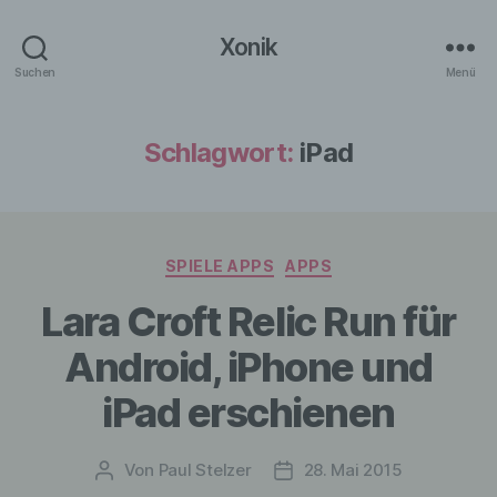
Xonik
Suchen
Menü
Schlagwort:
iPad
Kategorien
SPIELE APPS
APPS
Lara Croft Relic Run für
Android, iPhone und
iPad erschienen
Von
Paul Stelzer
28. Mai 2015
Beitragsautor
Veröffentlichungsdatum