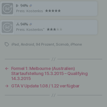
physiologischen, genetischen,
94%
psychischen, wirtschaftlichen, kulturellen
Preis:
Kostenlos
oder sozialen Identität dieser natürlichen
Person sind, identifiziert werden kann.
‎94%
+
Preis:
Kostenlos
b) betroffene Person
iPad
,
Android
,
94 Prozent
,
Scimob
,
iPhone
Schlagwörter
Betroffene Person ist jede identifizierte
oder identifizierbare natürliche Person,
deren personenbezogene Daten von dem
für die Verarbeitung Verantwortlichen
verarbeitet werden.
←
Formel 1: Melbourne (Australien)
Startaufstellung 15.3.2015 – Qualifying
14.3.2015
→
GTA V Update 1.08 / 1.22 verfügbar
c) Verarbeitung
Verarbeitung ist jeder mit oder ohne Hilfe
automatisierter Verfahren ausgeführte