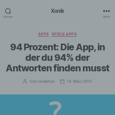
Xonik
Suchen
Menü
Kategorien
APPS
SPIELE APPS
94 Prozent: Die App, in
der du 94% der
Antworten finden musst
Von
redaktion
14. März 2015
Beitragsautor
Veröffentlichungsdatum