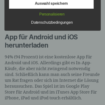
Begrifflichkeiten erläutern.
Auswahl speichern
beispielsweise
auf touchportal.de
. Da die
Wir verwenden in dieser Datenschutzerklärung unter
Level jeweils in der gleichen Reihenfolge
anderem die folgenden Begriffe:
Personalisieren
ablaufen, kann man sich so direkt die Lösung
für die App heraussuchen.
Datenschutzbedingungen
a) personenbezogene Daten
App für Android und iOS
herunterladen
Personenbezogene Daten sind alle
Informationen, die sich auf eine
94% (94 Prozent) ist eine kostenlose App für
identifizierte oder identifizierbare natürliche
Person (im Folgenden „betroffene
Android und iOS. Allerdings gibt es In-App-
Person") beziehen. Als identifizierbar wird
Käufe, die aber nicht zwingend notwendig
eine natürliche Person angesehen, die
sind. Schließlich kann man auch seine Freunde
direkt oder indirekt, insbesondere mittels
um Rat fragen oder sich im Internet die Lösung
Zuordnung zu einer Kennung wie einem
heraussuchen. Das Spiel ist im Google Play
Namen, zu einer Kennnummer, zu
Standortdaten, zu einer Online-Kennung
Store für Android und im iTunes App Store für
oder zu einem oder mehreren besonderen
iPhone, iPad und iPod touch erhältlich.
Merkmalen, die Ausdruck der physischen,