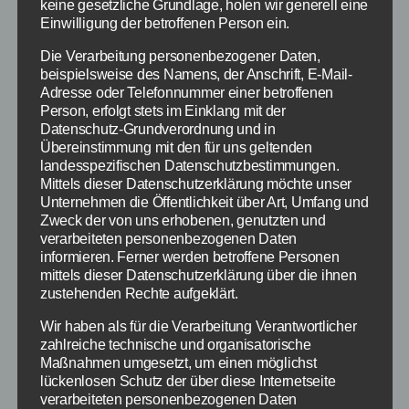
keine gesetzliche Grundlage, holen wir generell eine
Einwilligung der betroffenen Person ein.
Die Verarbeitung personenbezogener Daten,
beispielsweise des Namens, der Anschrift, E-Mail-
94 Prozent: Gebe die
Adresse oder Telefonnummer einer betroffenen
Person, erfolgt stets im Einklang mit der
passenden Lösungen ein
Datenschutz-Grundverordnung und in
Übereinstimmung mit den für uns geltenden
landesspezifischen Datenschutzbestimmungen.
Zur Eingabe der
Mittels dieser Datenschutzerklärung möchte unser
Lösungen
Unternehmen die Öffentlichkeit über Art, Umfang und
erscheint dazu
Zweck der von uns erhobenen, genutzten und
verarbeiteten personenbezogenen Daten
eine Tastatur, mit
informieren. Ferner werden betroffene Personen
welcher die
mittels dieser Datenschutzerklärung über die ihnen
Antworten in die
zustehenden Rechte aufgeklärt.
Finde in der App 94 Prozent
App 94 Prozent
der Antworten – Bildquelle:
Wir haben als für die Verarbeitung Verantwortlicher
Scimob
eingetragen
zahlreiche technische und organisatorische
werden können.
Maßnahmen umgesetzt, um einen möglichst
Ziel des Spiels ist es dabei 94% der Antworten
lückenlosen Schutz der über diese Internetseite
verarbeiteten personenbezogenen Daten
zu finden.