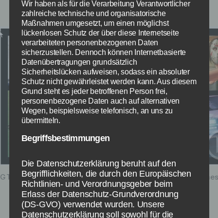
gültiger Internetverbindung installiert.
Wir haben als für die Verarbeitung Verantwortlicher
zahlreiche technische und organisatorische
Maßnahmen umgesetzt, um einen möglichst
lückenlosen Schutz der über diese Internetseite
verarbeiteten personenbezogenen Daten
sicherzustellen. Dennoch können Internetbasierte
Datenübertragungen grundsätzlich
Sicherheitslücken aufweisen, sodass ein absoluter
Schutz nicht gewährleistet werden kann. Aus diesem
Grund steht es jeder betroffenen Person frei,
personenbezogene Daten auch auf alternativen
Wegen, beispielsweise telefonisch, an uns zu
übermitteln.
Begriffsbestimmungen
Die Datenschutzerklärung beruht auf den
Begrifflichkeiten, die durch den Europäischen
GTA V Online Heists Update Bildquelle www.Rockstar-Games
Richtlinien- und Verordnungsgeber beim
Erlass der Datenschutz-Grundverordnung
(DS-GVO) verwendet wurden. Unsere
GTA V Update 1.21 – Online
Datenschutzerklärung soll sowohl für die