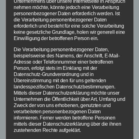
Heists Fehlers
Unternehmens über unsere Internetseite in Anspruch
nehmen möchte, könnte jedoch eine Verarbeitung
personenbezogener Daten erforderlich werden. Ist
Das Rockstar Games Update, welches am
die Verarbeitung personenbezogener Daten
12.03.2015 sowohl für die PS3 als auch PS4
erforderlich und besteht für eine solche Verarbeitung
keine gesetzliche Grundlage, holen wir generell eine
erschienen ist, behebt vorrangig die Probleme
Einwilligung der betroffenen Person ein.
des Online-Heists für GTA V und kleinere
Fehler. So heißt es:
Die Verarbeitung personenbezogener Daten,
beispielsweise des Namens, der Anschrift, E-Mail-
Adresse oder Telefonnummer einer betroffenen
“Fixes for GTA Online to improve stability, and
Person, erfolgt stets im Einklang mit der
other minor fixes for both GTA Online and Story
Datenschutz-Grundverordnung und in
Mode.”
Übereinstimmung mit den für uns geltenden
landesspezifischen Datenschutzbestimmungen.
(Fixes für GTA Online zur Verbesserung der
Mittels dieser Datenschutzerklärung möchte unser
Unternehmen die Öffentlichkeit über Art, Umfang und
Stabilität und Behebung diverser kleinerer
Zweck der von uns erhobenen, genutzten und
Fehler für den GTA Online und Story Modus.)
verarbeiteten personenbezogenen Daten
informieren. Ferner werden betroffene Personen
Auf der Playstation 4 wird aktuell das Update
mittels dieser Datenschutzerklärung über die ihnen
zustehenden Rechte aufgeklärt.
1.08 und auf der PS3 das Update 1.22 bei