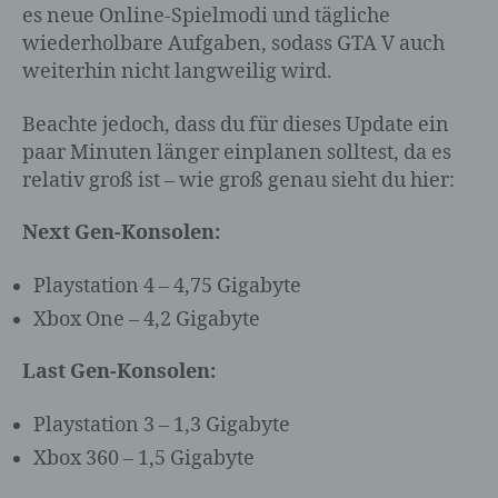
es neue Online-Spielmodi und tägliche
Namen, zu einer Kennnummer, zu
wiederholbare Aufgaben, sodass GTA V auch
Standortdaten, zu einer Online-Kennung
oder zu einem oder mehreren besonderen
weiterhin nicht langweilig wird.
Merkmalen, die Ausdruck der physischen,
physiologischen, genetischen,
Beachte jedoch, dass du für dieses Update ein
psychischen, wirtschaftlichen, kulturellen
paar Minuten länger einplanen solltest, da es
oder sozialen Identität dieser natürlichen
relativ groß ist – wie groß genau sieht du hier:
Person sind, identifiziert werden kann.
Next Gen-Konsolen:
b) betroffene Person
Playstation 4 – 4,75 Gigabyte
Xbox One – 4,2 Gigabyte
Betroffene Person ist jede identifizierte
oder identifizierbare natürliche Person,
Last Gen-Konsolen:
deren personenbezogene Daten von dem
für die Verarbeitung Verantwortlichen
Playstation 3 – 1,3 Gigabyte
verarbeitet werden.
Xbox 360 – 1,5 Gigabyte