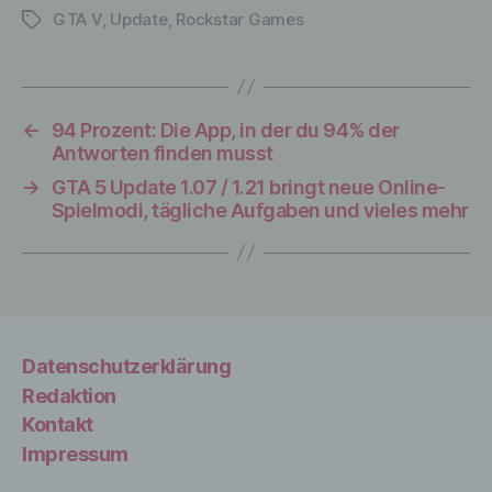
c) Verarbeitung
GTA V
,
Update
,
Rockstar Games
Schlagwörter
Verarbeitung ist jeder mit oder ohne Hilfe
automatisierter Verfahren ausgeführte
Vorgang oder jede solche Vorgangsreihe
←
94 Prozent: Die App, in der du 94% der
im Zusammenhang mit
Antworten finden musst
personenbezogenen Daten wie das
Erheben, das Erfassen, die Organisation,
→
GTA 5 Update 1.07 / 1.21 bringt neue Online-
das Ordnen, die Speicherung, die
Spielmodi, tägliche Aufgaben und vieles mehr
Anpassung oder Veränderung, das
Auslesen, das Abfragen, die Verwendung,
die Offenlegung durch Übermittlung,
Verbreitung oder eine andere Form der
Bereitstellung, den Abgleich oder die
Verknüpfung, die Einschränkung, das
Datenschutzerklärung
Löschen oder die Vernichtung.
Redaktion
Kontakt
Impressum
d) Einschränkung der Verarbeitung