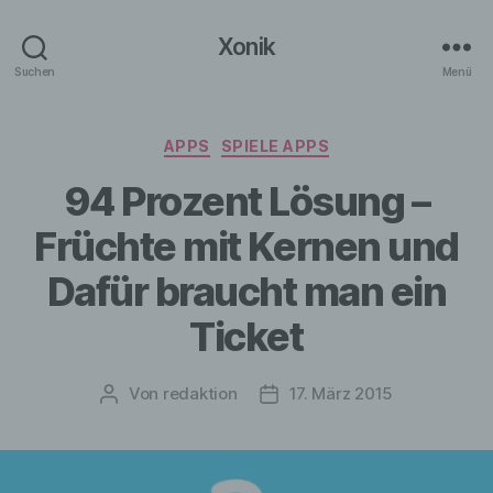
Xonik
Suchen
Menü
Kategorien
APPS
SPIELE APPS
94 Prozent Lösung –
Früchte mit Kernen und
Dafür braucht man ein
Ticket
Von
redaktion
17. März 2015
Beitragsautor
Veröffentlichungsdatum