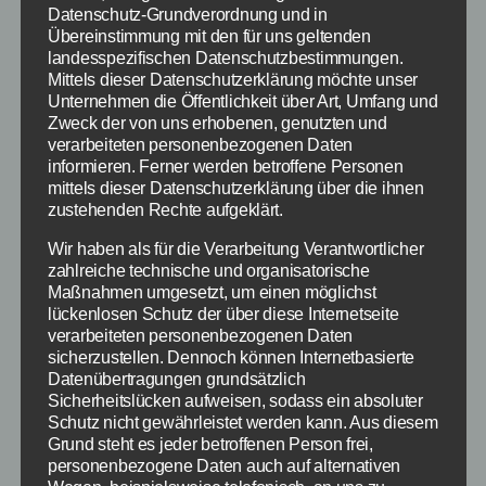
hierbei genutzt werden sollte, um schnell nach
Datenschutz-Grundverordnung und in
Übereinstimmung mit den für uns geltenden
den Antworten zu suchen.
landesspezifischen Datenschutzbestimmungen.
Mittels dieser Datenschutzerklärung möchte unser
Hinweis
: Eine Komplettlösung über alle Level
Unternehmen die Öffentlichkeit über Art, Umfang und
mit einfacher Suchfunktion
findet ihr auf
Zweck der von uns erhobenen, genutzten und
touchportal.de
!
verarbeiteten personenbezogenen Daten
informieren. Ferner werden betroffene Personen
mittels dieser Datenschutzerklärung über die ihnen
Hier eine Übersicht über die 94 Prozent Lösung
zustehenden Rechte aufgeklärt.
für Level 1 zu den Fragen Früchte mit kernen,
Dafür braucht man ein Ticket und das Bild von
Wir haben als für die Verarbeitung Verantwortlicher
zahlreiche technische und organisatorische
der Feuerwehr.
Maßnahmen umgesetzt, um einen möglichst
lückenlosen Schutz der über diese Internetseite
[index]
verarbeiteten personenbezogenen Daten
sicherzustellen. Dennoch können Internetbasierte
Datenübertragungen grundsätzlich
Früchte mit Kernen – Das ist die
Sicherheitslücken aufweisen, sodass ein absoluter
Schutz nicht gewährleistet werden kann. Aus diesem
94% Lösung
Grund steht es jeder betroffenen Person frei,
personenbezogene Daten auch auf alternativen