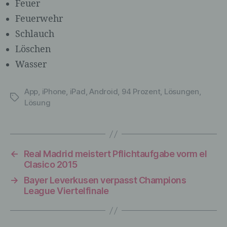
Auslesen, das Abfragen, die Verwendung,
Feuer
die Offenlegung durch Übermittlung,
Feuerwehr
Verbreitung oder eine andere Form der
Schlauch
Bereitstellung, den Abgleich oder die
Verknüpfung, die Einschränkung, das
Löschen
Löschen oder die Vernichtung.
Wasser
App
,
iPhone
,
iPad
,
Android
,
94 Prozent
,
Lösungen
,
d) Einschränkung der Verarbeitung
Schlagwörter
Lösung
Einschränkung der Verarbeitung ist die
Markierung gespeicherter
personenbezogener Daten mit dem Ziel,
ihre künftige Verarbeitung einzuschränken.
←
Real Madrid meistert Pflichtaufgabe vorm el
Clasico 2015
→
Bayer Leverkusen verpasst Champions
League Viertelfinale
e) Profiling
Profiling ist jede Art der automatisierten