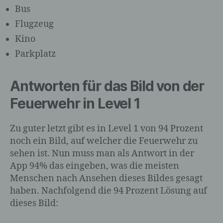
Bus
b) betroffene Person
Flugzeug
Betroffene Person ist jede identifizierte
Kino
oder identifizierbare natürliche Person,
Parkplatz
deren personenbezogene Daten von dem
für die Verarbeitung Verantwortlichen
verarbeitet werden.
Antworten für das Bild von der
Feuerwehr in Level 1
c) Verarbeitung
Zu guter letzt gibt es in Level 1 von 94 Prozent
noch ein Bild, auf welcher die Feuerwehr zu
Verarbeitung ist jeder mit oder ohne Hilfe
automatisierter Verfahren ausgeführte
sehen ist. Nun muss man als Antwort in der
Vorgang oder jede solche Vorgangsreihe
App 94% das eingeben, was die meisten
im Zusammenhang mit
Menschen nach Ansehen dieses Bildes gesagt
personenbezogenen Daten wie das
haben. Nachfolgend die 94 Prozent Lösung auf
Erheben, das Erfassen, die Organisation,
dieses Bild:
das Ordnen, die Speicherung, die
Anpassung oder Veränderung, das