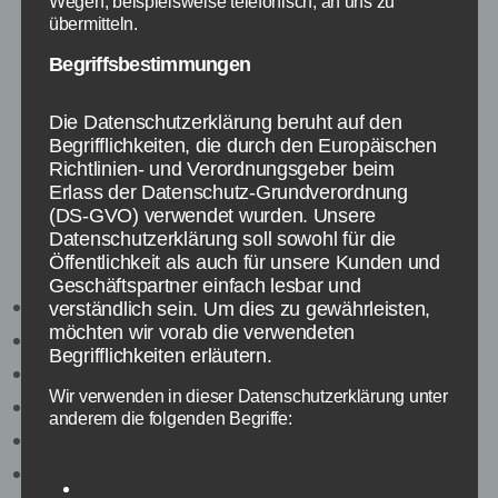
Wegen, beispielsweise telefonisch, an uns zu
Los geht es in 94 Prozent mit der Frage Früchte
übermitteln.
mit Kernen. Die Lösung hierfür ist nicht ganz so
einfach da Pfirsich, Kirsche und Pflaume, die
Begriffsbestimmungen
als Lösung gesucht sind, eigentlich zum
Steinobst gehört und daher keine Kerne haben.
Die Datenschutzerklärung beruht auf den
Begrifflichkeiten, die durch den Europäischen
Richtlinien- und Verordnungsgeber beim
Trotzdem haben viele Personen auf die Frage
Erlass der Datenschutz-Grundverordnung
Früchte mit Kernen diese genannt und
(DS-GVO) verwendet wurden. Unsere
entsprechend ist die 94 Prozent Lösung zu
Datenschutzerklärung soll sowohl für die
Früchte mit Kernen folgende:
Öffentlichkeit als auch für unsere Kunden und
Geschäftspartner einfach lesbar und
Apfel
verständlich sein. Um dies zu gewährleisten,
möchten wir vorab die verwendeten
Kirsche
Begrifflichkeiten erläutern.
Traube
Wir verwenden in dieser Datenschutzerklärung unter
Birne
anderem die folgenden Begriffe:
Pfirsisch
Melone