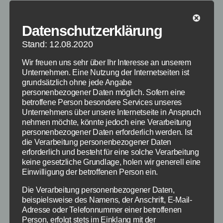
Datenschutzerklärung
Stand: 12.08.2020
94 Prozent Lösung für Level
Wir freuen uns sehr über Ihr Interesse an unserem
Unternehmen. Eine Nutzung der Internetseiten ist
1
grundsätzlich ohne jede Angabe
personenbezogener Daten möglich. Sofern eine
betroffene Person besondere Services unseres
Nachfolgend haben wir die
Unternehmens über unsere Internetseite in Anspruch
94 Prozent Lösung zu Level
nehmen möchte, könnte jedoch eine Verarbeitung
1, die bei jedem Spieler
personenbezogener Daten erforderlich werden. Ist
gleich ist, aufgelistet.
die Verarbeitung personenbezogener Daten
erforderlich und besteht für eine solche Verarbeitung
Wichtig ist, dass die
keine gesetzliche Grundlage, holen wir generell eine
nachfolgenden Level
Einwilligung der betroffenen Person ein.
immer in einer
94 Prozent von
Die Verarbeitung personenbezogener Daten,
unterschiedlichen
Scimob
beispielsweise des Namens, der Anschrift, E-Mail-
Reihenfolge zu finden sind,
Adresse oder Telefonnummer einer betroffenen
weshalb die 94% Lösung von touchportal
Person, erfolgt stets im Einklang mit der