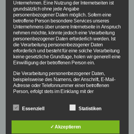
Unternehmen. Eine Nutzung der Internetseiten ist
grundsätzlich ohne jede Angabe
personenbezogener Daten möglich. Sofern eine
betroffene Person besondere Services unseres
Unternehmens über unsere Internetseite in Anspruch
nehmen möchte, könnte jedoch eine Verarbeitung
personenbezogener Daten erforderlich werden. Ist
die Verarbeitung personenbezogener Daten
erforderlich und besteht für eine solche Verarbeitung
keine gesetzliche Grundlage, holen wir generell eine
Einwilligung der betroffenen Person ein.
Lara Croft Relic Run: Der Endless Runner für
Die Verarbeitung personenbezogener Daten,
iPhone, iPad und Android - Bildquelle: Square Enix
beispielsweise des Namens, der Anschrift, E-Mail-
Adresse oder Telefonnummer einer betroffenen
Person, erfolgt stets im Einklang mit der
Mit Lara Croft Relic Run hat Square Enix ein
Datenschutz-Grundverordnung und in
Übereinstimmung mit den für uns geltenden
Endless Runner Spiel für Android, iPhone und
Essenziell
Statistiken
landesspezifischen Datenschutzbestimmungen.
iPad veröffentlicht. Das Spiel ist dabei kostenlos
Mittels dieser Datenschutzerklärung möchte unser
zum Download erhältlich und finanziert sich
Unternehmen die Öffentlichkeit über Art, Umfang und
über In-App-Käufe. Dabei müsst ihr mit Lara
✓ Akzeptieren
Zweck der von uns erhobenen, genutzten und
verarbeiteten personenbezogenen Daten