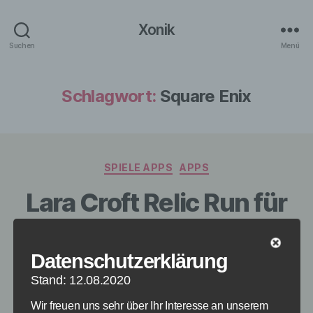
Xonik
Suchen
Menü
Schlagwort:
Square Enix
Kategorien
SPIELE APPS
APPS
Lara Croft Relic Run für
Android, iPhone und
iPad erschienen
Datenschutzerklärung
Stand: 12.08.2020
Von
Paul Stelzer
28. Mai 2015
Beitragsautor
Veröffentlichungsdatum
Wir freuen uns sehr über Ihr Interesse an unserem