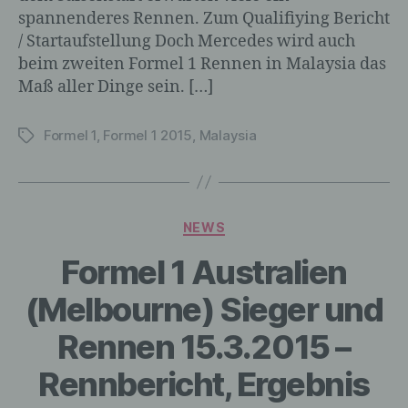
Anpassung oder Veränderung, das
spannenderes Rennen. Zum Qualifiying Bericht
Auslesen, das Abfragen, die Verwendung,
/ Startaufstellung Doch Mercedes wird auch
die Offenlegung durch Übermittlung,
Verbreitung oder eine andere Form der
beim zweiten Formel 1 Rennen in Malaysia das
Bereitstellung, den Abgleich oder die
Maß aller Dinge sein. […]
Verknüpfung, die Einschränkung, das
Löschen oder die Vernichtung.
Formel 1
,
Formel 1 2015
,
Malaysia
Schlagwörter
d) Einschränkung der Verarbeitung
Kategorien
NEWS
Einschränkung der Verarbeitung ist die
Markierung gespeicherter
Formel 1 Australien
personenbezogener Daten mit dem Ziel,
ihre künftige Verarbeitung einzuschränken.
(Melbourne) Sieger und
Rennen 15.3.2015 –
e) Profiling
Rennbericht, Ergebnis