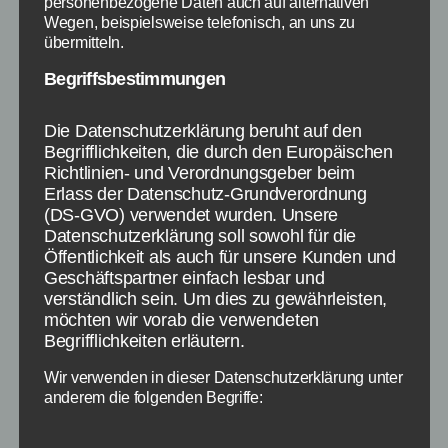
personenbezogene Daten auch auf alternativen
Wegen, beispielsweise telefonisch, an uns zu
übermitteln.
Begriffsbestimmungen
Neue Informationen zur Formel 1 - Bildquelle:
Eigene Darstellung / formel1.de
Die Datenschutzerklärung beruht auf den
Begrifflichkeiten, die durch den Europäischen
Richtlinien- und Verordnungsgeber beim
[section_title title=Formel 1 Qualifying am
Erlass der Datenschutz-Grundverordnung
28.3.2015] In diesem Artikel haben wir die
(DS-GVO) verwendet wurden. Unsere
Startaufstellung zum Formel 1 Rennen 2015 in
Datenschutzerklärung soll sowohl für die
Malaysia (Sepang) am 29.3.2015 und einen
Öffentlichkeit als auch für unsere Kunden und
Qualifying Bericht vom 28.3.2015. Das Rennen
Geschäftspartner einfach lesbar und
startet morgen bereits um 9 Uhr MESZ. Ihr
verständlich sein. Um dies zu gewährleisten,
möchten wir vorab die verwendeten
solltet also die Zeitumstellung beachten (zu
Begrifflichkeiten erläutern.
unserem Vorbericht). Vor dem Qualifying
wurde darüber gerätselt, ob es […]
Wir verwenden in dieser Datenschutzerklärung unter
anderem die folgenden Begriffe: