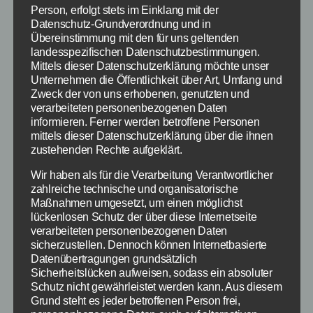
Formel 1: Malaysia
Person, erfolgt stets im Einklang mit der
Datenschutz-Grundverordnung und in
Startaufstellung
Übereinstimmung mit den für uns geltenden
landesspezifischen Datenschutzbestimmungen.
29.3.2015 – Qualifying
Mittels dieser Datenschutzerklärung möchte unser
Unternehmen die Öffentlichkeit über Art, Umfang und
28.3.2015
Zweck der von uns erhobenen, genutzten und
verarbeiteten personenbezogenen Daten
informieren. Ferner werden betroffene Personen
Von
Paul Stelzer
28. März 2015
Beitragsautor
Veröffentlichungsdatum
mittels dieser Datenschutzerklärung über die ihnen
zustehenden Rechte aufgeklärt.
Wir haben als für die Verarbeitung Verantwortlicher
zahlreiche technische und organisatorische
Maßnahmen umgesetzt, um einen möglichst
lückenlosen Schutz der über diese Internetseite
verarbeiteten personenbezogenen Daten
sicherzustellen. Dennoch können Internetbasierte
Datenübertragungen grundsätzlich
Sicherheitslücken aufweisen, sodass ein absoluter
Schutz nicht gewährleistet werden kann. Aus diesem
Grund steht es jeder betroffenen Person frei,