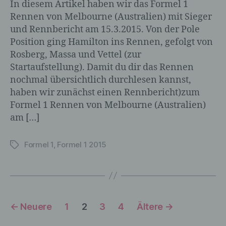
auf welche die personenbezogenen Daten
In diesem Artikel haben wir das Formel 1
ohne Hinzuziehung zusätzlicher
Rennen von Melbourne (Australien) mit Sieger
Informationen nicht mehr einer
und Rennbericht am 15.3.2015. Von der Pole
spezifischen betroffenen Person
Position ging Hamilton ins Rennen, gefolgt von
zugeordnet werden können, sofern diese
Rosberg, Massa und Vettel (zur
zusätzlichen Informationen gesondert
aufbewahrt werden und technischen und
Startaufstellung). Damit du dir das Rennen
organisatorischen Maßnahmen
nochmal übersichtlich durchlesen kannst,
unterliegen, die gewährleisten, dass die
haben wir zunächst einen Rennbericht)zum
personenbezogenen Daten nicht einer
Formel 1 Rennen von Melbourne (Australien)
identifizierten oder identifizierbaren
am […]
natürlichen Person zugewiesen werden.
Formel 1
,
Formel 1 2015
Schlagwörter
g) Verantwortlicher oder für die
Verarbeitung Verantwortlicher
Verantwortlicher oder für die Verarbeitung
Seitennummerierung
Verantwortlicher ist die natürliche oder
←
Neuere
1
2
3
4
Ältere
→
juristische Person, Behörde, Einrichtung
der
oder andere Stelle, die allein oder