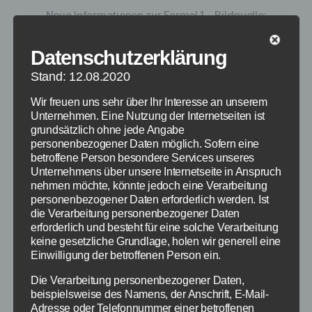
Neue Informationen zur Formel 1 - Bildquelle:
Eigene Darstellung / formel1.de
Datenschutzerklärung
Stand: 12.08.2020
Sebastian Vettel hat das Formel 1 Rennen in
Malaysia am 29.3.2015 gewonnen und holt
Wir freuen uns sehr über Ihr Interesse an unserem
damit den ersten Ferrari Sieg seit fast 2 Jahren.
Unternehmen. Eine Nutzung der Internetseiten ist
In der gesamten Saison 2014 nämlich holte
grundsätzlich ohne jede Angabe
personenbezogener Daten möglich. Sofern eine
Ferrari keinen einzigen Sieg. Der letzte Sieg für
betroffene Person besondere Services unseres
Ferrari kam durch Alonso am 12. Mai 2013 in
Unternehmens über unsere Internetseite in Anspruch
Barcelona. Auf Platz 2 und 3 folgten die […]
nehmen möchte, könnte jedoch eine Verarbeitung
personenbezogener Daten erforderlich werden. Ist
die Verarbeitung personenbezogener Daten
Formel 1
,
Formel 1 2015
Schlagwörter
erforderlich und besteht für eine solche Verarbeitung
keine gesetzliche Grundlage, holen wir generell eine
Einwilligung der betroffenen Person ein.
Die Verarbeitung personenbezogener Daten,
Kategorien
NEWS
beispielsweise des Namens, der Anschrift, E-Mail-
Adresse oder Telefonnummer einer betroffenen