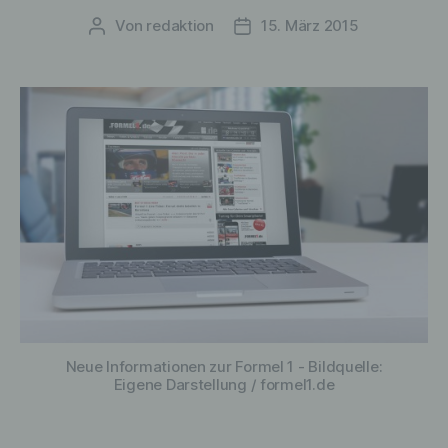
Profiling ist jede Art der automatisierten
Von
redaktion
15. März 2015
Verarbeitung personenbezogener Daten,
Beitragsautor
Veröffentlichungsdatum
die darin besteht, dass diese
personenbezogenen Daten verwendet
werden, um bestimmte persönliche
Aspekte, die sich auf eine natürliche
Person beziehen, zu bewerten,
insbesondere, um Aspekte bezüglich
Arbeitsleistung, wirtschaftlicher Lage,
Gesundheit, persönlicher Vorlieben,
Interessen, Zuverlässigkeit, Verhalten,
Aufenthaltsort oder Ortswechsel dieser
natürlichen Person zu analysieren oder
vorherzusagen.
f) Pseudonymisierung
Neue Informationen zur Formel 1 - Bildquelle:
Eigene Darstellung / formel1.de
Pseudonymisierung ist die Verarbeitung
personenbezogener Daten in einer Weise,