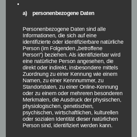
Seiten:
1
2
a) personenbezogene Daten
Formel 1
,
Formel 1 2015
,
Qualifying
Schlagwörter
Personenbezogene Daten sind alle
Informationen, die sich auf eine
identifizierte oder identifizierbare natürliche
Person (im Folgenden „betroffene
Kategorien
Person") beziehen. Als identifizierbar wird
NEWS
eine natürliche Person angesehen, die
Formel 1 2015 in
direkt oder indirekt, insbesondere mittels
Zuordnung zu einer Kennung wie einem
Malaysia: Rennstart,
Namen, zu einer Kennnummer, zu
Standortdaten, zu einer Online-Kennung
Qualifying und Infos
oder zu einem oder mehreren besonderen
Merkmalen, die Ausdruck der physischen,
physiologischen, genetischen,
Von
Paul Stelzer
27. März 2015
Beitragsautor
Veröffentlichungsdatum
psychischen, wirtschaftlichen, kulturellen
oder sozialen Identität dieser natürlichen
Person sind, identifiziert werden kann.