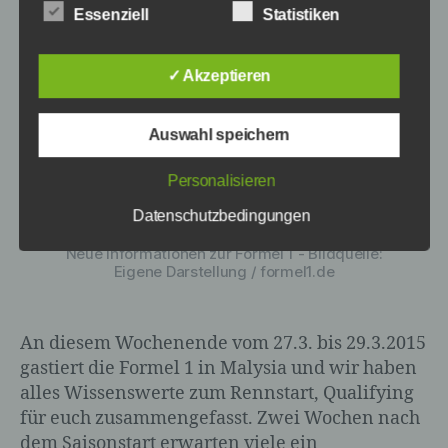
Essenziell
Statistiken
b) betroffene Person
✓ Akzeptieren
Betroffene Person ist jede identifizierte
oder identifizierbare natürliche Person,
deren personenbezogene Daten von dem
Auswahl speichern
für die Verarbeitung Verantwortlichen
verarbeitet werden.
Personalisieren
Datenschutzbedingungen
Neue Informationen zur Formel 1 - Bildquelle:
c) Verarbeitung
Eigene Darstellung / formel1.de
Verarbeitung ist jeder mit oder ohne Hilfe
automatisierter Verfahren ausgeführte
An diesem Wochenende vom 27.3. bis 29.3.2015
Vorgang oder jede solche Vorgangsreihe
gastiert die Formel 1 in Malysia und wir haben
im Zusammenhang mit
personenbezogenen Daten wie das
alles Wissenswerte zum Rennstart, Qualifying
Erheben, das Erfassen, die Organisation,
für euch zusammengefasst. Zwei Wochen nach
das Ordnen, die Speicherung, die
dem Saisonstart erwarten viele ein