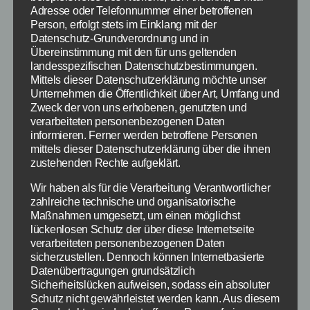
Adresse oder Telefonnummer einer betroffenen
Vor einiger Zeit brauchte Rovio
Person, erfolgt stets im Einklang mit der
mit Angry Birds Stella ein
Datenschutz-Grundverordnung und in
Übereinstimmung mit den für uns geltenden
weiteres Spiel mit dem
landesspezifischen Datenschutzbestimmungen.
klassischen Spielprinzip
Mittels dieser Datenschutzerklärung möchte unser
heraus. Mit Angry Birds Stella
Unternehmen die Öffentlichkeit über Art, Umfang und
Pop geht man nun einen
Zweck der von uns erhobenen, genutzten und
verarbeiteten personenbezogenen Daten
anderen Weg, denn hierbei
informieren. Ferner werden betroffene Personen
handelt es sich um einen
mittels dieser Datenschutzerklärung über die ihnen
Bubble Shooter mit bekannten
zustehenden Rechte aufgeklärt.
Angry Birds
Gesichtern.
Stella Pop:
Wir haben als für die Verarbeitung Verantwortlicher
Neuer Bubble
zahlreiche technische und organisatorische
Shooter –
So ist Stella ebenso vertreten
Maßnahmen umgesetzt, um einen möglichst
Bildquelle:
wie die Schweine, die natürlich
lückenlosen Schutz der über diese Internetseite
Rovio
einmal mehr auf der Seite des
verarbeiteten personenbezogenen Daten
sicherzustellen. Dennoch können Internetbasierte
Bösen stehen. Indem die Blasen zum Platzen
Datenübertragungen grundsätzlich
gebracht werden, sollen die Schweine
Sicherheitslücken aufweisen, sodass ein absoluter
aufgehalten werden.
Schutz nicht gewährleistet werden kann. Aus diesem