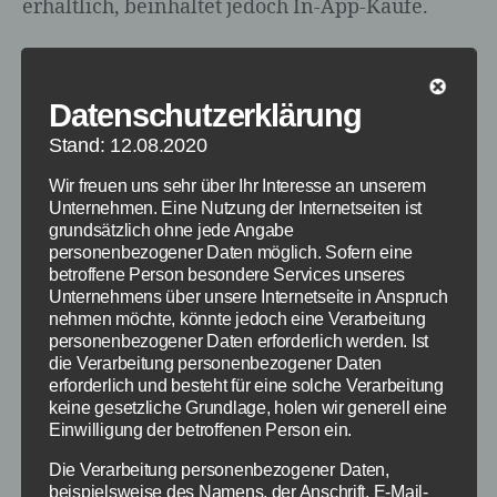
erhältlich, beinhaltet jedoch In-App-Käufe.
Datenschutzerklärung
Stand: 12.08.2020
Wir freuen uns sehr über Ihr Interesse an unserem
Unternehmen. Eine Nutzung der Internetseiten ist
grundsätzlich ohne jede Angabe
personenbezogener Daten möglich. Sofern eine
betroffene Person besondere Services unseres
Unternehmens über unsere Internetseite in Anspruch
nehmen möchte, könnte jedoch eine Verarbeitung
personenbezogener Daten erforderlich werden. Ist
die Verarbeitung personenbezogener Daten
erforderlich und besteht für eine solche Verarbeitung
keine gesetzliche Grundlage, holen wir generell eine
Neues Spielprinzip in Angry
Einwilligung der betroffenen Person ein.
Birds Stella Pop
Die Verarbeitung personenbezogener Daten,
beispielsweise des Namens, der Anschrift, E-Mail-