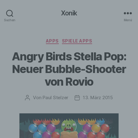
Xonik
Suchen
Menü
Kategorien
APPS
SPIELE APPS
Angry Birds Stella Pop:
Neuer Bubble-Shooter
von Rovio
Von
Paul Stelzer
13. März 2015
Beitragsautor
Veröffentlichungsdatum