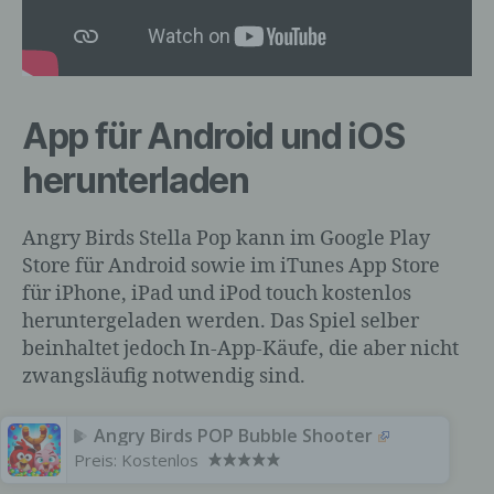
b) betroffene Person
Betroffene Person ist jede identifizierte
App für Android und iOS
oder identifizierbare natürliche Person,
herunterladen
deren personenbezogene Daten von dem
für die Verarbeitung Verantwortlichen
verarbeitet werden.
Angry Birds Stella Pop kann im Google Play
Store für Android sowie im iTunes App Store
für iPhone, iPad und iPod touch kostenlos
c) Verarbeitung
heruntergeladen werden. Das Spiel selber
beinhaltet jedoch In-App-Käufe, die aber nicht
Verarbeitung ist jeder mit oder ohne Hilfe
zwangsläufig notwendig sind.
automatisierter Verfahren ausgeführte
Vorgang oder jede solche Vorgangsreihe
im Zusammenhang mit
Angry Birds POP Bubble Shooter
personenbezogenen Daten wie das
Preis:
Kostenlos
Erheben, das Erfassen, die Organisation,