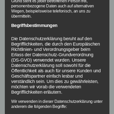
Grund steht es jeder betroffenen Person frei,
personenbezogene Daten auch auf alternativen
Zahlreiche Spezialelemente
Wegen, beispielsweise telefonisch, an uns zu
übermitteln.
und vieles mehr
Begriffsbestimmungen
Wie üblich in Bubble Shooter Spielen gibt es
auch in Angry Birds Stella Pop zahlreiche
Die Datenschutzerklärung beruht auf den
Begrifflichkeiten, die durch den Europäischen
Spezialelemente, die ihr aktivieren könnt.
Richtlinien- und Verordnungsgeber beim
Wenn ihr beispielsweise sechs Bläschen mit
Erlass der Datenschutz-Grundverordnung
einmal abräumt, so gibt dies ein
(DS-GVO) verwendet wurden. Unsere
Spezialbläschen, welche sdann spezielle
Datenschutzerklärung soll sowohl für die
Funktionen bietet wie beispielsweise eine
Öffentlichkeit als auch für unsere Kunden und
Geschäftspartner einfach lesbar und
Farbkugel, die für jede Farbe stehen kann.
verständlich sein. Um dies zu gewährleisten,
möchten wir vorab die verwendeten
Die App ist dabei levelbasiert und in jedem
Begrifflichkeiten erläutern.
Level könnt ihr ein bis drei Sterne verdienen.
Umso mehr Punkte ihr pro Level verdient, desto
Wir verwenden in dieser Datenschutzerklärung unter
anderem die folgenden Begriffe:
mehr Sterne gibt es auch in Angry Birds Stella