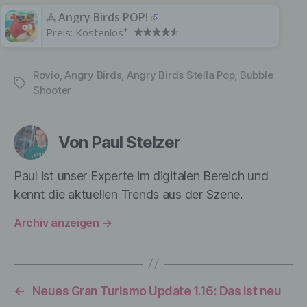
das Ordnen, die Speicherung, die
Angry Birds POP!
Anpassung oder Veränderung, das
+
Preis:
Kostenlos
Auslesen, das Abfragen, die Verwendung,
die Offenlegung durch Übermittlung,
Verbreitung oder eine andere Form der
Rovio
,
Angry Birds
,
Angry Birds Stella Pop
,
Bubble
Bereitstellung, den Abgleich oder die
Schlagwörter
Verknüpfung, die Einschränkung, das
Shooter
Löschen oder die Vernichtung.
Von Paul Stelzer
d) Einschränkung der Verarbeitung
Paul ist unser Experte im digitalen Bereich und
Einschränkung der Verarbeitung ist die
kennt die aktuellen Trends aus der Szene.
Markierung gespeicherter
personenbezogener Daten mit dem Ziel,
Archiv anzeigen
→
ihre künftige Verarbeitung einzuschränken.
e) Profiling
←
Neues Gran Turismo Update 1.16: Das ist neu