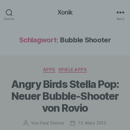
Xonik
Suchen
Menü
Schlagwort:
Bubble Shooter
Kategorien
APPS
SPIELE APPS
Angry Birds Stella Pop:
Neuer Bubble-Shooter
von Rovio
Von
Paul Stelzer
13. März 2015
Beitragsautor
Veröffentlichungsdatum