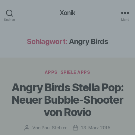
Xonik
Suchen
Menü
Schlagwort:
Angry Birds
Kategorien
APPS
SPIELE APPS
Angry Birds Stella Pop:
Neuer Bubble-Shooter
von Rovio
Von
Paul Stelzer
13. März 2015
Beitragsautor
Veröffentlichungsdatum