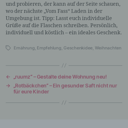
und probieren, der kann auf der Seite schauen,
Datenschutzerklärung soll sowohl für die
Öffentlichkeit als auch für unsere Kunden und
wo der nächste „Vom Fass“ Laden in der
Geschäftspartner einfach lesbar und
Umgebung ist. Tipp: Lasst euch individuelle
verständlich sein. Um dies zu gewährleisten,
Grüße auf die Flaschen schreiben. Persönlich,
möchten wir vorab die verwendeten
individuell und köstlich – ein ideales Geschenk.
Begrifflichkeiten erläutern.
Wir verwenden in dieser Datenschutzerklärung unter
Ernährung
,
Empfehlung
,
Geschenkidee
,
Weihnachten
Schlagwörter
anderem die folgenden Begriffe:
←
„ruumz“ – Gestalte deine Wohnung neu!
a) personenbezogene Daten
→
„Rotbäckchen“ – Ein gesunder Saft nicht nur
für eure Kinder
Personenbezogene Daten sind alle
Informationen, die sich auf eine
identifizierte oder identifizierbare natürliche
Person (im Folgenden „betroffene
Person") beziehen. Als identifizierbar wird
eine natürliche Person angesehen, die