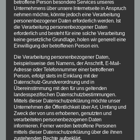
betroffene Person besondere Services unseres
Unternehmens über unsere Internetseite in Anspruch
nehmen möchte, könnte jedoch eine Verarbeitung
personenbezogener Daten erforderlich werden. Ist
die Verarbeitung personenbezogener Daten
erforderlich und besteht für eine solche Verarbeitung
keine gesetzliche Grundlage, holen wir generell eine
Einwilligung der betroffenen Person ein.
Die Verarbeitung personenbezogener Daten,
Eine große Auswahl mit
beispielsweise des Namens, der Anschrift, E-Mail-
Adresse oder Telefonnummer einer betroffenen
individuellem Charme
Person, erfolgt stets im Einklang mit der
Datenschutz-Grundverordnung und in
Übereinstimmung mit den für uns geltenden
Auf der
Internetseite
von „Vom Fass“ ist für
landesspezifischen Datenschutzbestimmungen.
jeden etwas dabei. Neben alkoholhaltigen
Mittels dieser Datenschutzerklärung möchte unser
Getränken gibt es auch Feinkost und
Unternehmen die Öffentlichkeit über Art, Umfang und
Probiersets. Alles was für einen gemütlichen
Zweck der von uns erhobenen, genutzten und
verarbeiteten personenbezogenen Daten
Abend mit einem exquisiten Wein oder
informieren. Ferner werden betroffene Personen
Whiskey sowie ausgewählten Hors d’oeuvre
mittels dieser Datenschutzerklärung über die ihnen
benötigt wird, gibt es im Onlineshop. Die
zustehenden Rechte aufgeklärt.