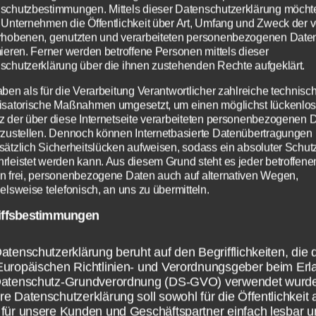
schutzbestimmungen. Mittels dieser Datenschutzerklärung möcht
 Unternehmen die Öffentlichkeit über Art, Umfang und Zweck der 
wie es verschiedene Persönlichkeiten gibt, gi
rhobenen, genutzten und verarbeiteten personenbezogenen Date
mieren. Ferner werden betroffene Personen mittels dieser
verschiedene Möglichkeiten zu wohnen. Ruu
schutzerklärung über die ihnen zustehenden Rechte aufgeklärt.
 dir vier Einrichtungsvarianten, um das ries
aben als für die Verarbeitung Verantwortlicher zahlreiche technisc
ent noch übersichtlicher zu machen.
isatorische Maßnahmen umgesetzt, um einen möglichst lückenlo
z der über diese Internetseite verarbeiteten personenbezogenen 
rzustellen. Dennoch können Internetbasierte Datenübertragungen
u eher der natürlich Typ. Dann gucke am Best
sätzlich Sicherheitslücken aufweisen, sodass ein absoluter Schutz
dieser Kategorie nach. Denn dort bietet ruum
rleistet werden kann. Aus diesem Grund steht es jeder betroffene
n frei, personenbezogene Daten auch auf alternativen Wegen,
tände in Naturmaterialien und erdigen Farb
elsweise telefonisch, an uns zu übermitteln.
ominieren Holz, Stein und andere urige
iffsbestimmungen
alien.
atenschutzerklärung beruht auf den Begrifflichkeiten, die 
t eher puristisch eingestellt? Dann gilt klar da
Europäischen Richtlinien- und Verordnungsgeber beim Erl
Datenschutz-Grundverordnung (DS-GVO) verwendet wurd
„weniger ist mehr“. Die Einrichtungsvariante 
e Datenschutzerklärung soll sowohl für die Öffentlichkeit 
Forme und eine konsequente Linienführung.
für unsere Kunden und Geschäftspartner einfach lesbar u