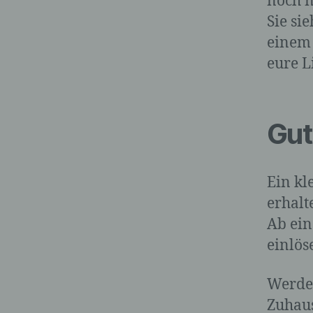
noch n
Sie si
einem 
eure L
Gut
Ein kl
erhalt
Ab ein
einlös
Werde 
Zuhaus