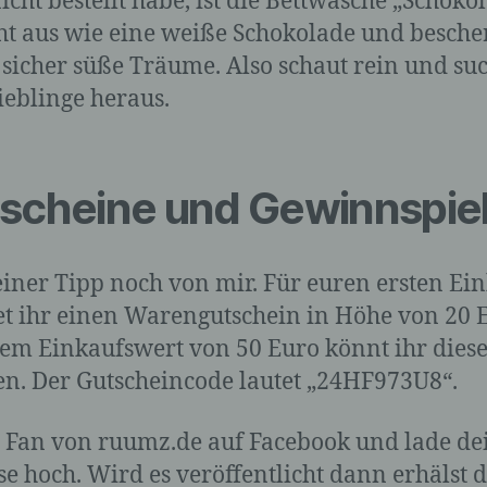
icht bestellt habe, ist die Bettwäsche „Schoko
andere Form der Bereitstellung, den Abgleich oder die
Verknüpfung, die Einschränkung, das Löschen oder die
eht aus wie eine weiße Schokolade und besche
Vernichtung.
sicher süße Träume. Also schaut rein und su
ieblinge heraus.
d) Einschränkung der Verarbeitung
Einschränkung der Verarbeitung ist die Markierung
scheine und Gewinnspie
gespeicherter personenbezogener Daten mit dem Ziel, ih
künftige Verarbeitung einzuschränken.
einer Tipp noch von mir. Für euren ersten Ei
et ihr einen Warengutschein in Höhe von 20 
e) Profiling
em Einkaufswert von 50 Euro könnt ihr dies
Profiling ist jede Art der automatisierten Verarbeitung
en. Der Gutscheincode lautet „24HF973U8“.
personenbezogener Daten, die darin besteht, dass diese
personenbezogenen Daten verwendet werden, um best
Fan von ruumz.de auf Facebook und lade de
persönliche Aspekte, die sich auf eine natürliche Person
beziehen, zu bewerten, insbesondere, um Aspekte bezüg
e hoch. Wird es veröffentlicht dann erhälst 