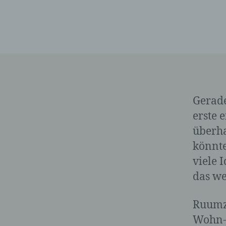
Gerade
erste 
überha
könnte
viele 
das we
Ruumz 
Wohn-