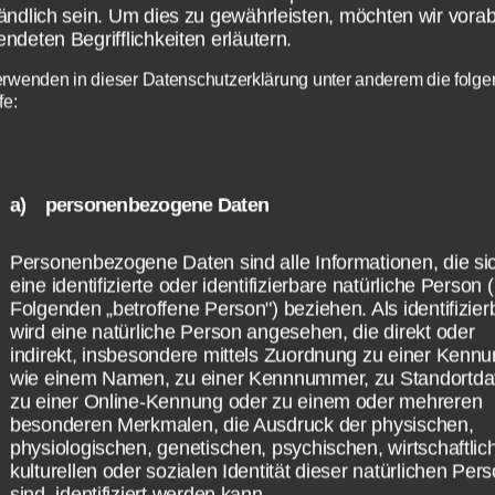
ändlich sein. Um dies zu gewährleisten, möchten wir vorab
ndeten Begrifflichkeiten erläutern.
sschen poetisch und feminin geht es bei dem
ischen Typ zu. Nach dem guten alten Landha
erwenden in dieser Datenschutzerklärung unter anderem die folg
fe:
ier eingerichtet. Willkommen sind vor allem 
n und Blumen.
a) personenbezogene Daten
um verschiedene Formen zu vereinen ist der
che Einrichtungstyp. Es wird bunt und alles is
Personenbezogene Daten sind alle Informationen, die si
, was gefällt.
eine identifizierte oder identifizierbare natürliche Person 
Folgenden „betroffene Person") beziehen. Als identifizier
wird eine natürliche Person angesehen, die direkt oder
kennst du dich in einem der Typen wieder. W
indirekt, insbesondere mittels Zuordnung zu einer Kenn
icht, inwiefern du jetzt deine Wohnung dana
wie einem Namen, zu einer Kennnummer, zu Standortda
hten sollst? Das ist kein Problem, die Berater 
zu einer Online-Kennung oder zu einem oder mehreren
besonderen Merkmalen, die Ausdruck der physischen,
helfen dir dabei. Sie werden dir Vorschläge
physiologischen, genetischen, psychischen, wirtschaftlic
, mit welchen Accessoires, Möbeln und Far
kulturellen oder sozialen Identität dieser natürlichen Per
sind, identifiziert werden kann.