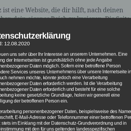
ist eine Website, die dir hilft, nach deinen
en dein eigenes Reich zu kreieren. Die Seite 
ausend Produkte für deine Wohnung sowie T
tenschutzerklärung
rendideen im Wohnmagazin. In der Commun
d: 12.08.2020
t du authentische Wohnwelten, von denen du
s abschauen kannst.
reuen uns sehr über Ihr Interesse an unserem Unternehmen. Eine
ng der Internetseiten ist grundsätzlich ohne jede Angabe
nenbezogener Daten möglich. Sofern eine betroffene Person
fassende Sortiment an Einrichtungsgegenst
dere Services unseres Unternehmens über unsere Internetseite i
uch nehmen möchte, könnte jedoch eine Verarbeitung
cessoires bietet dir die Möglichkeit, genau da
nenbezogener Daten erforderlich werden. Ist die Verarbeitung
de zu finden. Außerdem macht ruumz gutes 
nenbezogener Daten erforderlich und besteht für eine solche
beitung keine gesetzliche Grundlage, holen wir generell eine
bar, für jeden Geldbeutel ist etwas dabei.
ligung der betroffenen Person ein.
erarbeitung personenbezogener Daten, beispielsweise des Name
nschrift, E-Mail-Adresse oder Telefonnummer einer betroffenen Pe
schiedene Wohnwelten
gt stets im Einklang mit der Datenschutz-Grundverordnung und in
instimmung mit den für uns geltenden landesspezifischen