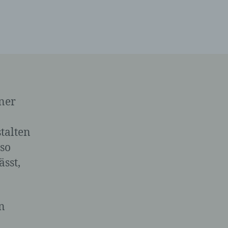
ner
talten
 so
ässt,
n