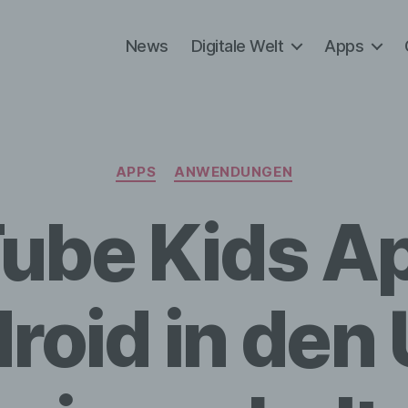
News
Digitale Welt
Apps
Kategorien
APPS
ANWENDUNGEN
ube Kids Ap
roid in den