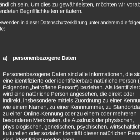
uTube Kids mit
ändlich sein. Um dies zu gewährleisten, möchten wir vorab
ndeten Begrifflichkeiten erläutern.
hlreichen Serien und
erwenden in dieser Datenschutzerklärung unter anderem die folg
fe:
deos für Kinder
a) personenbezogene Daten
sign von YouTube Kids ist speziell für Kinder
sst. So gibt es große Icons und große
Personenbezogene Daten sind alle Informationen, die si
eine identifizierte oder identifizierbare natürliche Person 
lbereiche für die Videos. Des Weiteren ist a
Folgenden „betroffene Person") beziehen. Als identifizier
 für die jüngere Zielgruppe zugeschnitten. So g
wird eine natürliche Person angesehen, die direkt oder
s & Friends“, „DreamWorksTV“ und viele we
indirekt, insbesondere mittels Zuordnung zu einer Kenn
wie einem Namen, zu einer Kennnummer, zu Standortda
.
zu einer Online-Kennung oder zu einem oder mehreren
besonderen Merkmalen, die Ausdruck der physischen,
echend liegt der Fokus der YouTube Kids App
physiologischen, genetischen, psychischen, wirtschaftlic
kulturellen oder sozialen Identität dieser natürlichen Per
n Kindern. Damit diese nur für sie relevante 
sind, identifiziert werden kann.