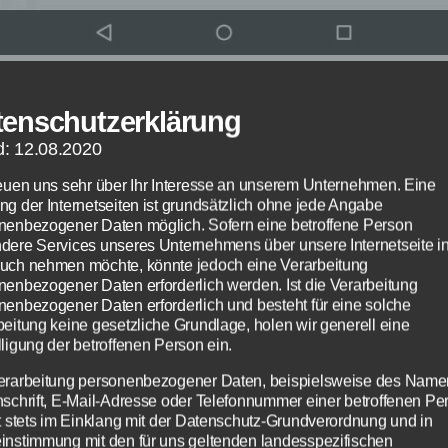
 App im Google Play Store kostenlos herunterladen - Bildquell
tenschutzerklärung
d: 12.08.2020
 USA wurde gestern die YouTube Kids App im
reuen uns sehr über Ihr Interesse an unserem Unternehmen. Eine
ng der Internetseiten ist grundsätzlich ohne jede Angabe
 Play Store für Android freigeschaltet. Hierbe
nenbezogener Daten möglich. Sofern eine betroffene Person
t es sich um eine App, die für Kinder konzipi
dere Services unseres Unternehmens über unsere Internetseite i
uch nehmen möchte, könnte jedoch eine Verarbeitung
 ist und zahlreiche Kinderserien und Videos
nenbezogener Daten erforderlich werden. Ist die Verarbeitung
 beinhaltet.
nenbezogener Daten erforderlich und besteht für eine solche
beitung keine gesetzliche Grundlage, holen wir generell eine
ligung der betroffenen Person ein.
or kurzem hatten wir darübergehend informie
erarbeitung personenbezogener Daten, beispielsweise des Name
ouTube eine App für Kinder in Kürze
nschrift, E-Mail-Adresse oder Telefonnummer einer betroffenen Pe
bringen wird. Nun ist die App im Google Play
gt stets im Einklang mit der Datenschutz-Grundverordnung und in
instimmung mit den für uns geltenden landesspezifischen