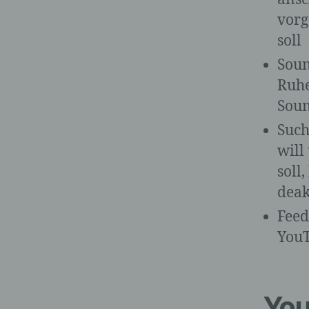
vorg
soll
Soun
Ruhe
Soun
Such
will
soll
deak
Feed
YouT
You