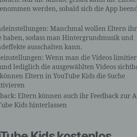
andere Form der Bereitstellung, den Abgleich oder die
Verknüpfung, die Einschränkung, das Löschen oder die
enommen werden, sobald sich die App been
Vernichtung.
deinstellungen: Manchmal wollen Eltern ih
 haben, sodass man Hintergrundmusik und
d) Einschränkung der Verarbeitung
deffekte ausschalten kann.
Einschränkung der Verarbeitung ist die Markierung
einstellungen: Wenn man die Videos limitie
gespeicherter personenbezogener Daten mit dem Ziel, ih
künftige Verarbeitung einzuschränken.
 und lediglich die ausgewählten Videos sichtb
, können Eltern in YouTube Kids die Suche
tivieren
e) Profiling
back: Eltern können auch ihr Feedback zur 
ube Kids hinterlassen
Profiling ist jede Art der automatisierten Verarbeitung
personenbezogener Daten, die darin besteht, dass diese
personenbezogenen Daten verwendet werden, um best
persönliche Aspekte, die sich auf eine natürliche Person
beziehen, zu bewerten, insbesondere, um Aspekte bezüg
Tube Kids kostenlos