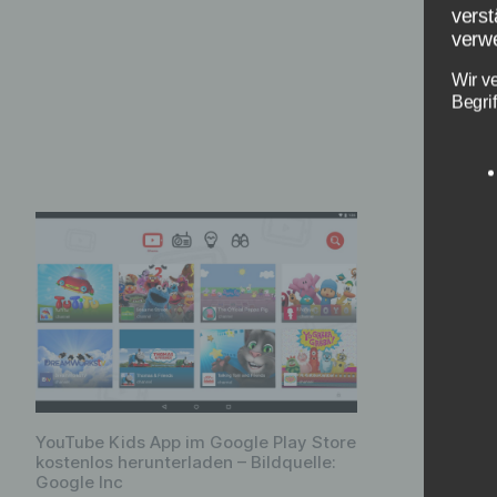
Yo
verst
verwe
za
Wir v
Begrif
Vi
Das De
angepa
Auswah
Inhalt
„Thoma
Kanäle
YouTube Kids App im Google Play Store
Entspr
kostenlos herunterladen – Bildquelle:
Google Inc
kleine