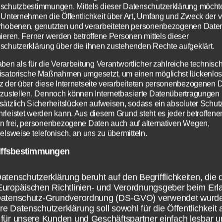
droid erschienen, jedoch noch nicht in Deuts
schutzbestimmungen. Mittels dieser Datenschutzerklärung möcht
n nur in den USA.
 Unternehmen die Öffentlichkeit über Art, Umfang und Zweck der 
rhobenen, genutzten und verarbeiteten personenbezogenen Date
mieren. Ferner werden betroffene Personen mittels dieser
schutzerklärung über die ihnen zustehenden Rechte aufgeklärt.
aben als für die Verarbeitung Verantwortlicher zahlreiche technisc
isatorische Maßnahmen umgesetzt, um einen möglichst lückenlo
z der über diese Internetseite verarbeiteten personenbezogenen 
rzustellen. Dennoch können Internetbasierte Datenübertragungen
sätzlich Sicherheitslücken aufweisen, sodass ein absoluter Schutz
rleistet werden kann. Aus diesem Grund steht es jeder betroffene
n frei, personenbezogene Daten auch auf alternativen Wegen,
elsweise telefonisch, an uns zu übermitteln.
iffsbestimmungen
atenschutzerklärung beruht auf den Begrifflichkeiten, die 
Europäischen Richtlinien- und Verordnungsgeber beim Erl
Datenschutz-Grundverordnung (DS-GVO) verwendet wurd
e Datenschutzerklärung soll sowohl für die Öffentlichkeit 
für unsere Kunden und Geschäftspartner einfach lesbar u