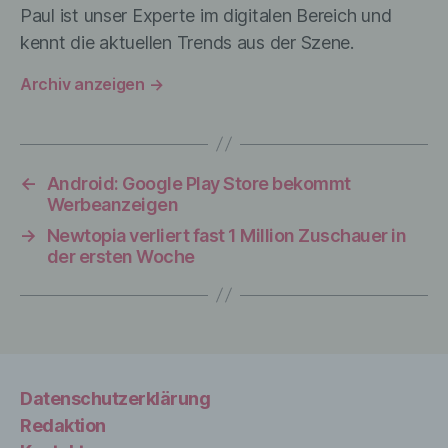
Paul ist unser Experte im digitalen Bereich und
c) Verarbeitung
kennt die aktuellen Trends aus der Szene.
Archiv anzeigen
→
Verarbeitung ist jeder mit oder ohne Hilfe
automatisierter Verfahren ausgeführte
Vorgang oder jede solche Vorgangsreihe
im Zusammenhang mit
personenbezogenen Daten wie das
←
Android: Google Play Store bekommt
Erheben, das Erfassen, die Organisation,
Werbeanzeigen
das Ordnen, die Speicherung, die
Anpassung oder Veränderung, das
→
Newtopia verliert fast 1 Million Zuschauer in
Auslesen, das Abfragen, die Verwendung,
der ersten Woche
die Offenlegung durch Übermittlung,
Verbreitung oder eine andere Form der
Bereitstellung, den Abgleich oder die
Verknüpfung, die Einschränkung, das
Löschen oder die Vernichtung.
Datenschutzerklärung
Redaktion
d) Einschränkung der Verarbeitung