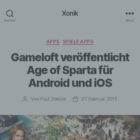
Xonik
Suchen
Menü
Kategorien
APPS
SPIELE APPS
Gameloft veröffentlicht
Age of Sparta für
Android und iOS
Von
Paul Stelzer
27. Februar 2015
Beitragsautor
Veröffentlichungsdatum