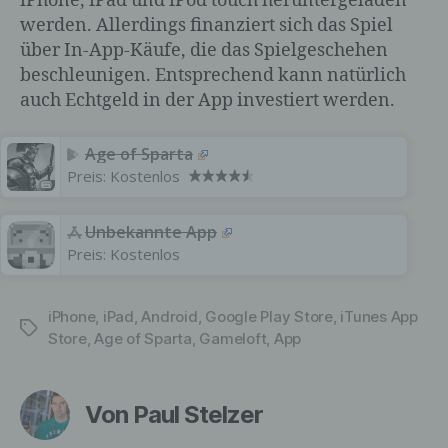
iPhone, iPad und iPod touch heruntergeladen
direkt oder indirekt, insbesondere mittels
Zuordnung zu einer Kennung wie einem
werden. Allerdings finanziert sich das Spiel
Namen, zu einer Kennnummer, zu
über In-App-Käufe, die das Spielgeschehen
Standortdaten, zu einer Online-Kennung
beschleunigen. Entsprechend kann natürlich
oder zu einem oder mehreren besonderen
auch Echtgeld in der App investiert werden.
Merkmalen, die Ausdruck der physischen,
physiologischen, genetischen,
psychischen, wirtschaftlichen, kulturellen
Age of Sparta
oder sozialen Identität dieser natürlichen
Preis:
Kostenlos
Person sind, identifiziert werden kann.
Unbekannte App
Preis:
Kostenlos
b) betroffene Person
iPhone
,
iPad
,
Android
,
Google Play Store
,
iTunes App
Betroffene Person ist jede identifizierte
Schlagwörter
Store
,
Age of Sparta
,
Gameloft
,
App
oder identifizierbare natürliche Person,
deren personenbezogene Daten von dem
für die Verarbeitung Verantwortlichen
verarbeitet werden.
Von Paul Stelzer