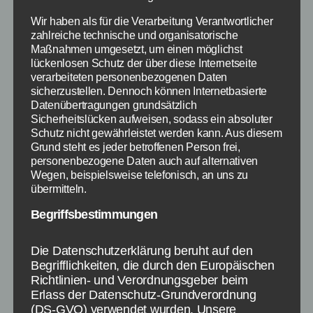
heran. Weiter sorgt ihr hier für die
grundlegenden Dinge in Age of Sparta.
Wir haben als für die Verarbeitung Verantwortlicher
zahlreiche technische und organisatorische
Maßnahmen umgesetzt, um einen möglichst
Auf der anderen Seite – und das ist der weitaus
lückenlosen Schutz der über diese Internetseite
wichtigere Teil im Spiel – geht es in den Kampf.
verarbeiteten personenbezogenen Daten
Hierbei gibt es zum die Kampagne, in welcher
sicherzustellen. Dennoch können Internetbasierte
ihr Schritt für Schritt weitere Kampftechniken
Datenübertragungen grundsätzlich
Sicherheitslücken aufweisen, sodass ein absoluter
erlernt, als auch geht es gegen die Truppen
Schutz nicht gewährleistet werden kann. Aus diesem
anderer Spieler. Im übrigen müsst ihr in Age of
Grund steht es jeder betroffenen Person frei,
Sparta keine Verteidigung aufbauen, sondern
personenbezogene Daten auch auf alternativen
alles läuft über die Truppen.
Wegen, beispielsweise telefonisch, an uns zu
übermitteln.
Nutzte bei Age of Sparta die
Begriffsbestimmungen
Kraft verschiedener Einheiten
Die Datenschutzerklärung beruht auf den
Begrifflichkeiten, die durch den Europäischen
Da Age of Sparta im antiken Griechenland
Richtlinien- und Verordnungsgeber beim
Erlass der Datenschutz-Grundverordnung
angesiedelt ist, gibt es natürlich auch
(DS-GVO) verwendet wurden. Unsere