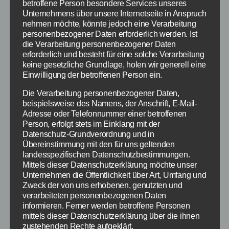
betroffene Person besondere Services unseres
Unternehmens über unsere Internetseite in Anspruch
Age of Sparta: Ein
nehmen möchte, könnte jedoch eine Verarbeitung
personenbezogener Daten erforderlich werden. Ist
fesselndes Strategiespiel
die Verarbeitung personenbezogener Daten
erforderlich und besteht für eine solche Verarbeitung
keine gesetzliche Grundlage, holen wir generell eine
Einwilligung der betroffenen Person ein.
Ähnlich wie in
anderen
Die Verarbeitung personenbezogener Daten,
Aufbauspielen ist
beispielsweise des Namens, der Anschrift, E-Mail-
auch Age of Sparta
Adresse oder Telefonnummer einer betroffenen
Person, erfolgt stets im Einklang mit der
zweigeteilt. Zum
Datenschutz-Grundverordnung und in
einen habt ihr eure
Übereinstimmung mit den für uns geltenden
In Age of Sparta baust du eine
eigene Stadt,
landesspezifischen Datenschutzbestimmungen.
prächtige Stadt, führst
welche ihr weiter
Mittels dieser Datenschutzerklärung möchte unser
Kämpfe und nutzt die Kräfte
Unternehmen die Öffentlichkeit über Art, Umfang und
der Götter – Bildquelle:
ausbauen müsst.
Gameloft
Zweck der von uns erhobenen, genutzten und
Ihr rekrutiert ihr
verarbeiteten personenbezogenen Daten
auch die Truppen,
informieren. Ferner werden betroffene Personen
sorgt für Upgrades und kommt an Ressourcen
mittels dieser Datenschutzerklärung über die ihnen
zustehenden Rechte aufgeklärt.