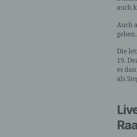
auch k
Auch a
geben.
Die le
19. De
es dan
als Si
Liv
Raa