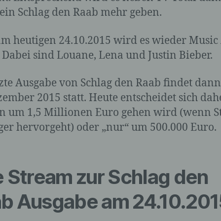
andere Form der Bereitstellung, den Abgleich oder die
Verknüpfung, die Einschränkung, das Löschen oder die
ein Schlag den Raab mehr geben.
Vernichtung.
m heutigen 24.10.2015 wird es wieder Music 
 Dabei sind Louane, Lena und Justin Bieber.
d) Einschränkung der Verarbeitung
tzte Ausgabe von Schlag den Raab findet dan
Einschränkung der Verarbeitung ist die Markierung
gespeicherter personenbezogener Daten mit dem Ziel, ih
zember 2015 statt. Heute entscheidet sich dahe
künftige Verarbeitung einzuschränken.
n um 1,5 Millionen Euro gehen wird (wenn S
eger hervorgeht) oder „nur“ um 500.000 Euro.
e) Profiling
e Stream zur Schlag den
Profiling ist jede Art der automatisierten Verarbeitung
personenbezogener Daten, die darin besteht, dass diese
personenbezogenen Daten verwendet werden, um best
b Ausgabe am 24.10.201
persönliche Aspekte, die sich auf eine natürliche Person
beziehen, zu bewerten, insbesondere, um Aspekte bezüg