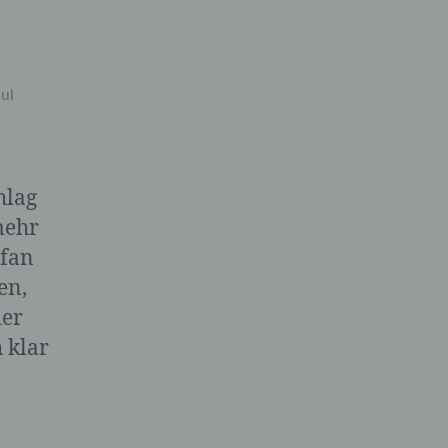
ul
hlag
mehr
efan
en,
der
 klar