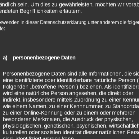
en. Mit von der Partie ist neben Stefan Raab
ändlich sein. Um dies zu gewährleisten, möchten wir vorab
ich Moderator Steven Gätjen, als Kommentato
ndeten Begrifflichkeiten erläutern.
Buschmann vor Ort. Zu Beginn der Sendung
erwenden in dieser Datenschutzerklärung unter anderem die folg
eidet der Zuschauer darüber, wer gegen Stefa
fe:
t. Dazu werden fünf Kandidaten in einem Vid
tellt. Dies dauert in der Regel 20 bis 30 Minut
 ersten Spiel kommt.
a) personenbezogene Daten
Personenbezogene Daten sind alle Informationen, die si
eine identifizierte oder identifizierbare natürliche Person 
wird der Sieger der Show
Folgenden „betroffene Person") beziehen. Als identifizier
wird eine natürliche Person angesehen, die direkt oder
ittelt
indirekt, insbesondere mittels Zuordnung zu einer Kenn
wie einem Namen, zu einer Kennnummer, zu Standortda
zu einer Online-Kennung oder zu einem oder mehreren
besonderen Merkmalen, die Ausdruck der physischen,
l gibt es bei Schlag den Raab 15 Spiele, wobe
physiologischen, genetischen, psychischen, wirtschaftlic
kulturellen oder sozialen Identität dieser natürlichen Per
 des Spiels die Punkte definiert. Spiel 1 bri
sind, identifiziert werden kann.