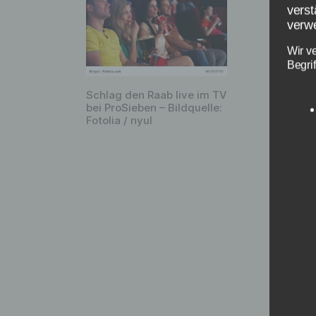
beginn
verst
natürl
verwe
Frank 
Wir v
entsch
Begrif
antrit
Schlag den Raab live im TV
vorges
bei ProSieben – Bildquelle:
Fotolia / nyul
es zum
So 
erm
Maxima
Nummer