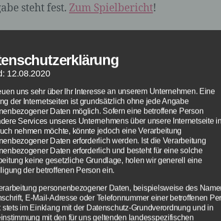
abe steht fest.
Zum Spielbericht
!
geht es heute bei Schlag den Raab am 24.10.
illion Euro. Insgesamt spricht die Statistik j
tenschutzerklärung
efan Raab, der 37 von 53 Duellen für sich
d: 12.08.2020
eiden konnte, was einer Gewinnquote von 70
reuen uns sehr über Ihr Interesse an unserem Unternehmen. Eine
t entspricht. Die heutige Ausgabe von Schlag
ng der Internetseiten ist grundsätzlich ohne jede Angabe
st im übrigen die vorletzte, denn Stefan hört
nenbezogener Daten möglich. Sofern eine betroffene Person
dere Services unseres Unternehmens über unsere Internetseite i
tlich 2016 auf.
uch nehmen möchte, könnte jedoch eine Verarbeitung
nenbezogener Daten erforderlich werden. Ist die Verarbeitung
nenbezogener Daten erforderlich und besteht für eine solche
beitung keine gesetzliche Grundlage, holen wir generell eine
ligung der betroffenen Person ein.
erarbeitung personenbezogener Daten, beispielsweise des Name
nschrift, E-Mail-Adresse oder Telefonnummer einer betroffenen Pe
gt stets im Einklang mit der Datenschutz-Grundverordnung und in
instimmung mit den für uns geltenden landesspezifischen