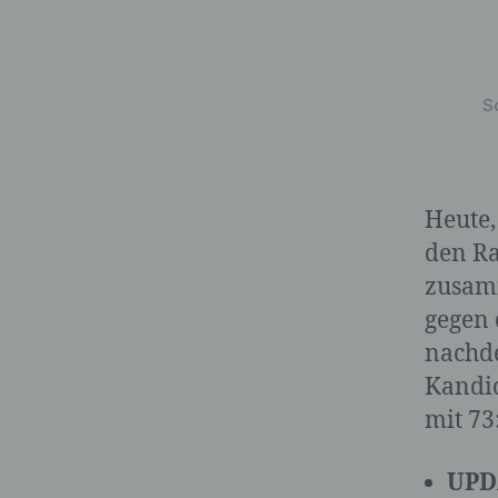
S
Heute,
den Ra
zusam
gegen 
nachde
Kandid
mit 73
UPDA