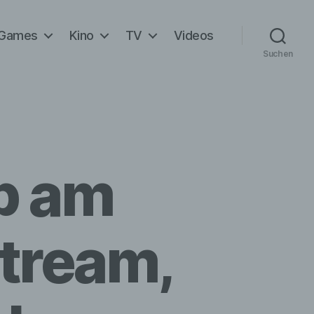
Games
Kino
TV
Videos
Suchen
b am
Stream,