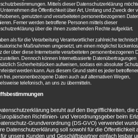
schutzbestimmungen. Mittels dieser Datenschutzerklärung möcht
 Unternehmen die Öffentlichkeit über Art, Umfang und Zweck der 
rhobenen, genutzten und verarbeiteten personenbezogenen Date
mieren. Ferner werden betroffene Personen mittels dieser
schutzerklärung über die ihnen zustehenden Rechte aufgeklärt.
aben als für die Verarbeitung Verantwortlicher zahlreiche technisc
isatorische Maßnahmen umgesetzt, um einen möglichst lückenlo
z der über diese Internetseite verarbeiteten personenbezogenen 
rzustellen. Dennoch können Internetbasierte Datenübertragungen
hlag den Raab am
sätzlich Sicherheitslücken aufweisen, sodass ein absoluter Schutz
rleistet werden kann. Aus diesem Grund steht es jeder betroffene
n frei, personenbezogene Daten auch auf alternativen Wegen,
10.2015: Alles
elsweise telefonisch, an uns zu übermitteln.
iffsbestimmungen
ssenswerte zur Sho
atenschutzerklärung beruht auf den Begrifflichkeiten, die 
Europäischen Richtlinien- und Verordnungsgeber beim Erl
Datenschutz-Grundverordnung (DS-GVO) verwendet wurd
15 Uhr wird Schlag den Raab am 24.10.2015
e Datenschutzerklärung soll sowohl für die Öffentlichkeit 
für unsere Kunden und Geschäftspartner einfach lesbar u