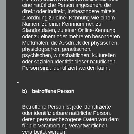
und davon
eine natürliche Person angesehen, die
direkt oder indirekt, insbesondere mittels
Doch Stefan scheint am Abend des 24.10.2015
Zuordnung zu einer Kennung wie einem
kaum aufzuhalten. Zunächst in Spiel 6, wo
Namen, zu einer Kennnummer, zu
gleichzeitig beide im Unblock Me Stil Autos vor
Standortdaten, zu einer Online-Kennung
oder zu einem oder mehreren besonderen
und zurückfahren mussten, um ein weißes
Merkmalen, die Ausdruck der physischen,
Auto zum Ziel zu bringen. Hier hatte sich
physiologischen, genetischen,
Markus komplett verbaut, während Stefan nach
psychischen, wirtschaftlichen, kulturellen
kurzer Überlegung dann doch zur Lösung kam
oder sozialen Identität dieser natürlichen
und das Spiel gewonnen hat.
Person sind, identifiziert werden kann.
Lustig wurde es dann auch bei Spiel 7 bei
Schlag den Raab, als aus 25 Meter große
b) betroffene Person
Dartpfeie auf ein Feld mit 1 bis 5 Punkte
geworfen werden musste. Während es zu
Betroffene Person ist jede identifizierte
Beginn sehr gut für Markus aussah, konnte
oder identifizierbare natürliche Person,
Stefan das Spiel mit zwei Durchgängen
deren personenbezogene Daten von dem
für die Verarbeitung Verantwortlichen
gewinnen. Auch Spiel 8 „Wann war das“ ging
verarbeitet werden.