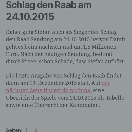
Schlag den Raab am
personenbezogenen Daten nicht einer
identifizierten oder identifizierbaren
24.10.2015
natürlichen Person zugewiesen werden.
Daher ging Stefan auch als Sieger der Schlag
g) Verantwortlicher oder für die
den Raab Sendung am 24.10.2015 hervor. Damit
Verarbeitung Verantwortlicher
geht es beim nächsten mal um 1,5 Millionen
Euro. Nach der heutigen Sendung, bedingt
Verantwortlicher oder für die Verarbeitung
durch Freee, schon Schade, dass Stefan aufhört.
Verantwortlicher ist die natürliche oder
juristische Person, Behörde, Einrichtung
Die letzte Ausgabe von Schlag den Raab findet
oder andere Stelle, die allein oder
dann am 19. Dezember 2015 statt. Auf
der
gemeinsam mit anderen über die Zwecke
nächsten Seite findest du nochmal
eine
und Mittel der Verarbeitung von
personenbezogenen Daten entscheidet.
Übersicht der Spiele vom 24.10.2015 als Tabelle
Sind die Zwecke und Mittel dieser
sowie eine Übersicht der Kandidaten.
Verarbeitung durch das Unionsrecht oder
das Recht der Mitgliedstaaten
vorgegeben, so kann der Verantwortliche
beziehungsweise können die bestimmten
Seiten:
1
2