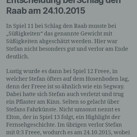
Entscheidung bei Schlag den
d) Einschränkung der Verarbeitung
Raab am 24.10.2015
Einschränkung der Verarbeitung ist die
In Spiel 11 bei Schlag den Raab musste bei
Markierung gespeicherter
„Süßigkeiten“ das genannte Gewicht mit
personenbezogener Daten mit dem Ziel,
Süßigkeiten abgeschätzt werden. Hier war
ihre künftige Verarbeitung einzuschränken.
Stefan nicht besonders gut und verlor am Ende
deutlich.
e) Profiling
Lustig wurde es dann bei Spiel 12 Freee, in
welcher Stefan öfters auf dem Hosenboden lag,
Profiling ist jede Art der automatisierten
denn der Freee ist so ähnlich wie ein Segway.
Verarbeitung personenbezogener Daten,
Dabei hatte sich Stefan auch verletzt und trug
die darin besteht, dass diese
ein Pflaster am Kinn. Selten so gelacht über
personenbezogenen Daten verwendet
werden, um bestimmte persönliche
Stefans Fahrkünste. Nicht umsonst nennt es
Aspekte, die sich auf eine natürliche
Elton, der in Spiel 13 folgt, ein Highlight der
Person beziehen, zu bewerten,
Fernsehgeschichte. Im übrigen verlor Stefan
insbesondere, um Aspekte bezüglich
mit 0:3 Freee, wodurch es am 24.10.2015, wobei
Arbeitsleistung, wirtschaftlicher Lage,