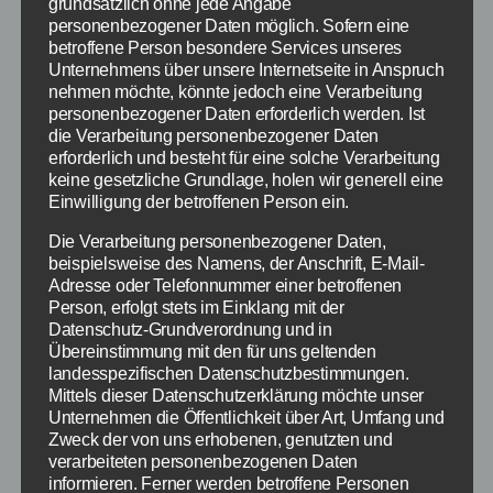
grundsätzlich ohne jede Angabe
personenbezogener Daten möglich. Sofern eine
Spiel 1 bis 5: Stefan bei Schlag
betroffene Person besondere Services unseres
Unternehmens über unsere Internetseite in Anspruch
den Raab kaum aufzuhalten
nehmen möchte, könnte jedoch eine Verarbeitung
personenbezogener Daten erforderlich werden. Ist
die Verarbeitung personenbezogener Daten
Los ging es bei Schlag den Raab am 24.10.2015
erforderlich und besteht für eine solche Verarbeitung
mit Spiel 1 „Sparschwein“, in welcher mit dem
keine gesetzliche Grundlage, holen wir generell eine
Lineal im Mund eine 1 Euro Münze einige
Einwilligung der betroffenen Person ein.
Meter weit transportiert werden muss und
Die Verarbeitung personenbezogener Daten,
dann in ein Sparschwein reingeglitten werden
beispielsweise des Namens, der Anschrift, E-Mail-
muss. Nachdem beide beim ersten Versuch
Adresse oder Telefonnummer einer betroffenen
scheiterten war es Stefan im zweiten Anlauf,
Person, erfolgt stets im Einklang mit der
Datenschutz-Grundverordnung und in
der dies dann direkt hinbekam und gewann.
Übereinstimmung mit den für uns geltenden
landesspezifischen Datenschutzbestimmungen.
Für Spiel 2 musste sich dann aber erstmal
Mittels dieser Datenschutzerklärung möchte unser
umgezogen werden – was natürlich für eine
Unternehmen die Öffentlichkeit über Art, Umfang und
Werbepause genutzt worden ist – und es ging
Zweck der von uns erhobenen, genutzten und
verarbeiteten personenbezogenen Daten
mit Tennis weiter. Auf dem Kleinfeld im Studio
informieren. Ferner werden betroffene Personen