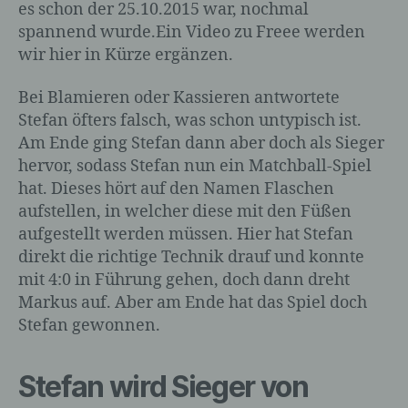
es schon der 25.10.2015 war, nochmal
Gesundheit, persönlicher Vorlieben,
Interessen, Zuverlässigkeit, Verhalten,
spannend wurde.Ein Video zu Freee werden
Aufenthaltsort oder Ortswechsel dieser
wir hier in Kürze ergänzen.
natürlichen Person zu analysieren oder
vorherzusagen.
Bei Blamieren oder Kassieren antwortete
Stefan öfters falsch, was schon untypisch ist.
Am Ende ging Stefan dann aber doch als Sieger
f) Pseudonymisierung
hervor, sodass Stefan nun ein Matchball-Spiel
hat. Dieses hört auf den Namen Flaschen
Pseudonymisierung ist die Verarbeitung
aufstellen, in welcher diese mit den Füßen
personenbezogener Daten in einer Weise,
aufgestellt werden müssen. Hier hat Stefan
auf welche die personenbezogenen Daten
direkt die richtige Technik drauf und konnte
ohne Hinzuziehung zusätzlicher
mit 4:0 in Führung gehen, doch dann dreht
Informationen nicht mehr einer
spezifischen betroffenen Person
Markus auf. Aber am Ende hat das Spiel doch
zugeordnet werden können, sofern diese
Stefan gewonnen.
zusätzlichen Informationen gesondert
aufbewahrt werden und technischen und
organisatorischen Maßnahmen
Stefan wird Sieger von
unterliegen, die gewährleisten, dass die