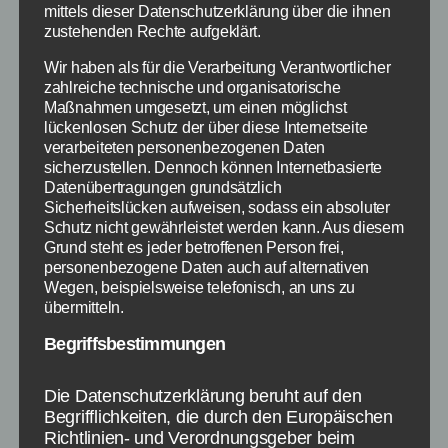
gaben Markus und Stefan alles, was am Ende
mittels dieser Datenschutzerklärung über die ihnen
nochmal richtig unterhaltsam wurde. Beide
zustehenden Rechte aufgeklärt.
hatten zunächst jeweils einen Satz gewonnen,
Wir haben als für die Verarbeitung Verantwortlicher
sodass der dritte Satz über den Sieger
zahlreiche technische und organisatorische
entscheidet. Hier hatte Markus drei Matchbälle,
Maßnahmen umgesetzt, um einen möglichst
doch Stefan gab nicht auf und kämpfte sich fast
lückenlosen Schutz der über diese Internetseite
verarbeiteten personenbezogenen Daten
heran, doch am Ende hatte doch Markus dieses
sicherzustellen. Dennoch können Internetbasierte
Spiel bei Schlag den Raab am 24.10.2015
Datenübertragungen grundsätzlich
gewonnen.
Sicherheitslücken aufweisen, sodass ein absoluter
Schutz nicht gewährleistet werden kann. Aus diesem
Grund steht es jeder betroffenen Person frei,
Doch danach begann mal wieder die Zeit von
personenbezogene Daten auch auf alternativen
Stefan, der die nachfolgenden Spiele allesamt
Wegen, beispielsweise telefonisch, an uns zu
gewann. In Spiel 3 Augen waren jedoch beide
übermitteln.
etwas überfordert, denn hier musste die Person
Begriffsbestimmungen
mit Vor- und Nachname genannt werden, was
nur anhand der Augen schwer war. So nannte
Die Datenschutzerklärung beruht auf den
Stefan bspw. Philipp Lahm als Lösung, obwohl
Begrifflichkeiten, die durch den Europäischen
Cristiano Ronaldo gesucht war. Aber auch
Richtlinien- und Verordnungsgeber beim