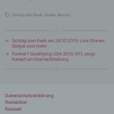
Kriterien seiner Benennung nach dem
Unionsrecht oder dem Recht der
Mitgliedstaaten vorgesehen werden.
Schlag den Raab
,
Spiele
,
Bericht
Schlagwörter
h) Auftragsverarbeiter
←
Schlag den Raab am 24.10.2015: Live Stream,
Auftragsverarbeiter ist eine natürliche oder
Sieger und mehr
juristische Person, Behörde, Einrichtung
→
Formel 1 Qualifying USA 2015: RTL zeigt
oder andere Stelle, die personenbezogene
Kampf um Startaufstellung
Daten im Auftrag des Verantwortlichen
verarbeitet.
i) Empfänger
Datenschutzerklärung
Empfänger ist eine natürliche oder
Redaktion
juristische Person, Behörde, Einrichtung
Kontakt
oder andere Stelle, der