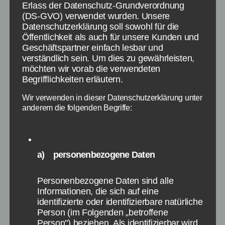
Markus war nicht besser. Stefan gewann das
Erlass der Datenschutz-Grundverordnung
Spiel, weil er dann zunächst Cro und Miss Piggy
(DS-GVO) verwendet wurden. Unsere
wusste und am Ende nach kurzer Hilfestellung
Datenschutzerklärung soll sowohl für die
Öffentlichkeit als auch für unsere Kunden und
von Gätjen auch Joachim Gauck erkannte,
Geschäftspartner einfach lesbar und
wobei er hier zunächst nur den Nachnamen
verständlich sein. Um dies zu gewährleisten,
nannte.
möchten wir vorab die verwendeten
Begrifflichkeiten erläutern.
Bei Spiel 4 Knetkette ging Stefan ebenfalls
Wir verwenden in dieser Datenschutzerklärung unter
Sieger daher, da seine Kette aus Knete 10
anderem die folgenden Begriffe:
Sekunden zwischen zwei Stangen hielt. In
Spiel 5 gewann Stefan Diktat, wo in einer
Minute 100 Wörter auf einer Audiostrecke zu
hören waren. Da Markus hier ein Wort genannt
a) personenbezogene Daten
hatte, das gar nicht dabei war, ging Stefan als
Sieger dieses Spiels bei Schlag den Raab hervor.
Personenbezogene Daten sind alle
Informationen, die sich auf eine
identifizierte oder identifizierbare natürliche
Spiel 6 bis 10: Stefan zieht auf
Person (im Folgenden „betroffene
Person") beziehen. Als identifizierbar wird