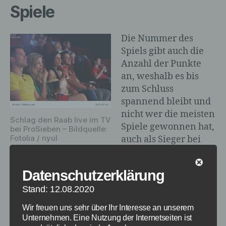
Spiele
Die Nummer des
Spiels gibt auch die
Anzahl der Punkte
an, weshalb es bis
zum Schluss
spannend bleibt und
nicht wer die meisten
Schlag den Raab live im TV
Spiele gewonnen hat,
bei ProSieben – Bildquelle:
Fotolia / nyul
auch als Sieger bei
Schlag den Raab
hervorgeht. Nachfolgend nun die Spiele vom
Datenschutzerklärung
24.10.2015 bei Schlag den Raab. Auf der
Stand: 12.08.2020
nächsten Seite haben wir nochmal eine
Auflistung der Spiele in Tabellenform zum
Wir freuen uns sehr über Ihr Interesse an unserem
Nachlesen.
Unternehmen. Eine Nutzung der Internetseiten ist