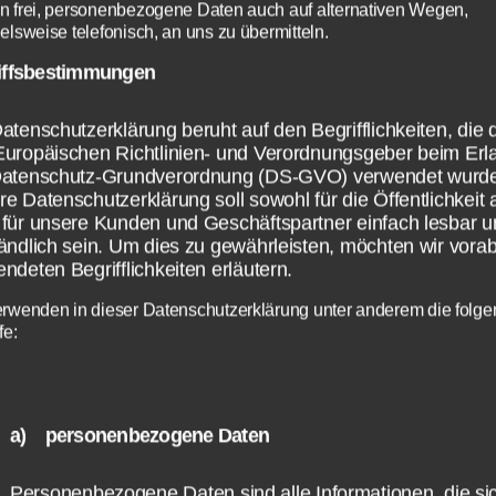
n frei, personenbezogene Daten auch auf alternativen Wegen,
elsweise telefonisch, an uns zu übermitteln.
alifying zum Großen Preis der USA 2015 sol
Z beginnen, wenn es das Wetter zulässt. Das
iffsbestimmungen
lich auch Auswirkungen auf das TV Program
atenschutzerklärung beruht auf den Begrifflichkeiten, die 
o man nun um 14:45 Uhr mit der
Europäischen Richtlinien- und Verordnungsgeber beim Erl
ichterstattung zum Formel 1 Qualifying in d
Datenschutz-Grundverordnung (DS-GVO) verwendet wurd
e Datenschutzerklärung soll sowohl für die Öffentlichkeit 
n wird.
für unsere Kunden und Geschäftspartner einfach lesbar u
ändlich sein. Um dies zu gewährleisten, möchten wir vorab
ndeten Begrifflichkeiten erläutern.
erwenden in dieser Datenschutzerklärung unter anderem die folg
fe:
a) personenbezogene Daten
Personenbezogene Daten sind alle Informationen, die si