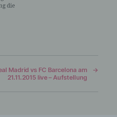
ng die
immte
lich
lten,
on zu
Real Madrid vs FC Barcelona am
→
21.11.2015 live – Aufstellung
ener
n
ht