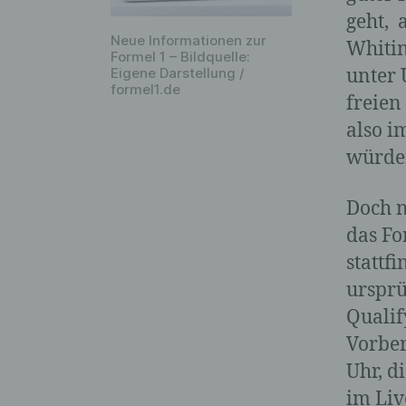
geht, 
Neue Informationen zur
Whitin
Formel 1 – Bildquelle:
Eigene Darstellung /
unter 
formel1.de
freie
also i
würden
Doch n
das Fo
stattf
ursprü
Qualif
Vorber
Uhr, d
im Liv