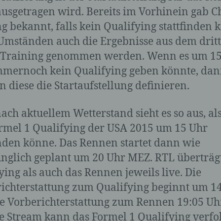
c) Verarbeitung
ausgetragen wird. Bereits im Vorhinein gab C
g bekannt, falls kein Qualifying stattfinden 
Verarbeitung ist jeder mit oder ohne Hilfe automatisierter
Umständen auch die Ergebnisse aus dem drit
Verfahren ausgeführte Vorgang oder jede solche
Vorgangsreihe im Zusammenhang mit personenbezoge
n Training genommen werden. Wenn es um 1
Daten wie das Erheben, das Erfassen, die Organisation,
mmernoch kein Qualifying geben könnte, da
Ordnen, die Speicherung, die Anpassung oder Veränder
das Auslesen, das Abfragen, die Verwendung, die
 diese die Startaufstellung definieren.
Offenlegung durch Übermittlung, Verbreitung oder eine
andere Form der Bereitstellung, den Abgleich oder die
ach aktuellem Wetterstand sieht es so aus, al
Verknüpfung, die Einschränkung, das Löschen oder die
Vernichtung.
rmel 1 Qualifying der USA 2015 um 15 Uhr
inden könne. Das Rennen startet dann wie
nglich geplant um 20 Uhr MEZ. RTL überträg
d) Einschränkung der Verarbeitung
ying als auch das Rennen jeweils live. Die
ichterstattung zum Qualifying beginnt um 1
Einschränkung der Verarbeitung ist die Markierung
gespeicherter personenbezogener Daten mit dem Ziel, ih
ie Vorberichterstattung zum Rennen 19:05 Uh
künftige Verarbeitung einzuschränken.
e Stream kann das Formel 1 Qualifying verfo