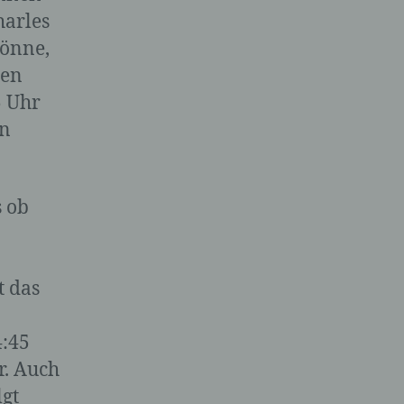
harles
könne,
ten
nen
5 Uhr
 das
nn
ung,
s ob
t das
4:45
re
r. Auch
lgt