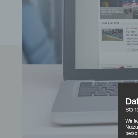
Da
Stan
Wir f
Nutzu
perso