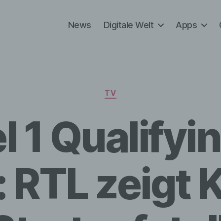
News
Digitale Welt
Apps
Kategorien
TV
l 1 Qualifyi
 RTL zeigt