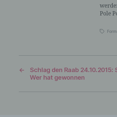
werden
Pole P
Form
Schlagwö
←
Schlag den Raab 24.10.2015: S
Wer hat gewonnen