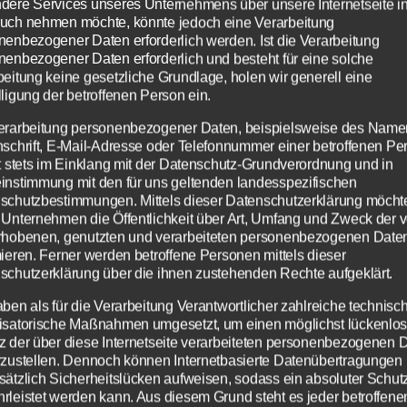
dere Services unseres Unternehmens über unsere Internetseite i
uch nehmen möchte, könnte jedoch eine Verarbeitung
nenbezogener Daten erforderlich werden. Ist die Verarbeitung
nenbezogener Daten erforderlich und besteht für eine solche
nformationen zur Formel 1 - Bildquelle: Eigene Darstellung / for
beitung keine gesetzliche Grundlage, holen wir generell eine
ligung der betroffenen Person ein.
erarbeitung personenbezogener Daten, beispielsweise des Name
nschrift, E-Mail-Adresse oder Telefonnummer einer betroffenen Pe
gt stets im Einklang mit der Datenschutz-Grundverordnung und in
rmel 1 Qualifying zum GP der USA am 25.10.
instimmung mit den für uns geltenden landesspezifischen
 aufgrund schlechten Wetters auf den heutig
schutzbestimmungen. Mittels dieser Datenschutzerklärung möcht
 Unternehmen die Öffentlichkeit über Art, Umfang und Zweck der 
g verschoben werden. Das Qualifying wird h
rhobenen, genutzten und verarbeiteten personenbezogenen Date
ve im TV und im Live Stream übertragen. Gep
mieren. Ferner werden betroffene Personen mittels dieser
schutzerklärung über die ihnen zustehenden Rechte aufgeklärt.
gentlich, dass n-tv dieses um 20 Uhr am 24.10
ägt, doch dieses wurde dann von der FIA im
aben als für die Verarbeitung Verantwortlicher zahlreiche technisc
isatorische Maßnahmen umgesetzt, um einen möglichst lückenlo
 verschoben. Um 23 Uhr MESZ entschied die
z der über diese Internetseite verarbeiteten personenbezogenen 
itung dann das Qualifying auf den heutigen
rzustellen. Dennoch können Internetbasierte Datenübertragungen
sätzlich Sicherheitslücken aufweisen, sodass ein absoluter Schutz
2015 zu verschieben.
rleistet werden kann. Aus diesem Grund steht es jeder betroffene