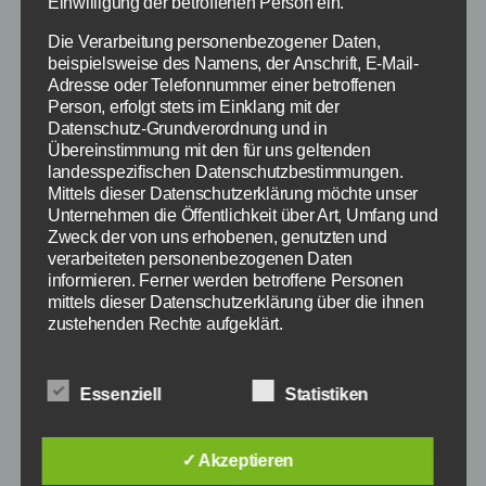
Einwilligung der betroffenen Person ein.
Mit Laola1.tv kostenlos
Die Verarbeitung personenbezogener Daten,
spanischen Fußball
beispielsweise des Namens, der Anschrift, E-Mail-
Adresse oder Telefonnummer einer betroffenen
online schauen
Person, erfolgt stets im Einklang mit der
Datenschutz-Grundverordnung und in
Übereinstimmung mit den für uns geltenden
landesspezifischen Datenschutzbestimmungen.
Von
redaktion
17. Februar 2015
Beitragsautor
Veröffentlichungsdatum
Mittels dieser Datenschutzerklärung möchte unser
Unternehmen die Öffentlichkeit über Art, Umfang und
Zweck der von uns erhobenen, genutzten und
verarbeiteten personenbezogenen Daten
informieren. Ferner werden betroffene Personen
mittels dieser Datenschutzerklärung über die ihnen
zustehenden Rechte aufgeklärt.
Wir haben als für die Verarbeitung Verantwortlicher
zahlreiche technische und organisatorische
Essenziell
Statistiken
Maßnahmen umgesetzt, um einen möglichst
lückenlosen Schutz der über diese Internetseite
verarbeiteten personenbezogenen Daten
✓ Akzeptieren
sicherzustellen. Dennoch können Internetbasierte