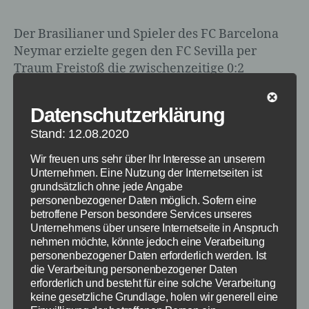
Der Brasilianer und Spieler des FC Barcelona
Neymar erzielte gegen den FC Sevilla per
Traum Freistoß die zwischenzeitige 0:2
Führung für den FC Barcelona. Wir haben dir
den Freistoß rausgesucht, sodass du dir diesen
Datenschutzerklärung
perfekten Freistoß von Neymar nochmal in
Stand: 12.08.2020
aller Ruhe anschauen kannst. Trotz des tollen
Freistoßtores von Neymar, kam der FC
Wir freuen uns sehr über Ihr Interesse an unserem
Barcelona beim […]
Unternehmen. Eine Nutzung der Internetseiten ist
grundsätzlich ohne jede Angabe
personenbezogener Daten möglich. Sofern eine
Barcelona
,
Primera Division
,
Messi
,
Neymar
,
Sevilla
,
betroffene Person besondere Services unseres
Schlagwörter
Fußball
Unternehmens über unsere Internetseite in Anspruch
nehmen möchte, könnte jedoch eine Verarbeitung
personenbezogener Daten erforderlich werden. Ist
die Verarbeitung personenbezogener Daten
erforderlich und besteht für eine solche Verarbeitung
Kategorien
INTERNET
DIGITALE WELT
keine gesetzliche Grundlage, holen wir generell eine