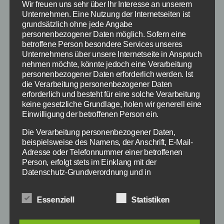
Wir freuen uns sehr über Ihr Interesse an unserem
Unternehmen. Eine Nutzung der Internetseiten ist
grundsätzlich ohne jede Angabe
personenbezogener Daten möglich. Sofern eine
betroffene Person besondere Services unseres
Unternehmens über unsere Internetseite in Anspruch
nehmen möchte, könnte jedoch eine Verarbeitung
personenbezogener Daten erforderlich werden. Ist
die Verarbeitung personenbezogener Daten
erforderlich und besteht für eine solche Verarbeitung
keine gesetzliche Grundlage, holen wir generell eine
Einwilligung der betroffenen Person ein.
Die Verarbeitung personenbezogener Daten,
beispielsweise des Namens, der Anschrift, E-Mail-
Adresse oder Telefonnummer einer betroffenen
LAOLA1 Übersicht Bildquelle: laola1.tv
Person, erfolgt stets im Einklang mit der
Datenschutz-Grundverordnung und in
Übereinstimmung mit den für uns geltenden
Der FC Barcelona und Real Madrid sind die
landesspezifischen Datenschutzbestimmungen.
Essenziell
Statistiken
wohl bekanntesten Fußball Vereine der Welt
Mittels dieser Datenschutzerklärung möchte unser
Unternehmen die Öffentlichkeit über Art, Umfang und
und mit Laola1.tv kannst du dir kostenlos und
Zweck der von uns erhobenen, genutzten und