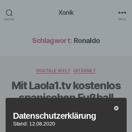
Xonik
Suchen
Menü
Schlagwort:
Ronaldo
Kategorien
DIGITALE WELT
INTERNET
Mit Laola1.tv kostenlos
spanischen Fußball
online schauen
Datenschutzerklärung
Stand: 12.08.2020
Von
redaktion
17. Februar 2015
Beitragsautor
Veröffentlichungsdatum