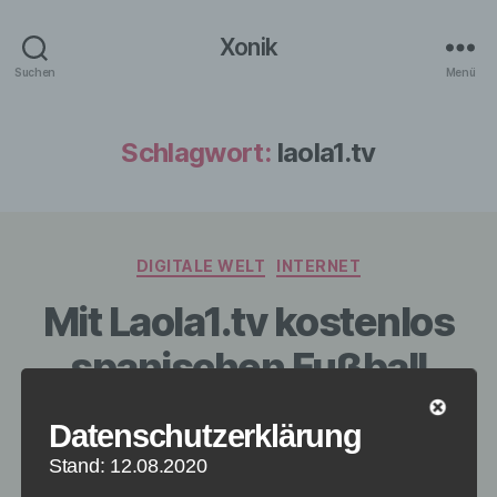
Xonik
Suchen
Menü
Schlagwort:
laola1.tv
Kategorien
DIGITALE WELT
INTERNET
Mit Laola1.tv kostenlos
spanischen Fußball
online schauen
Datenschutzerklärung
Stand: 12.08.2020
Von
redaktion
17. Februar 2015
Beitragsautor
Veröffentlichungsdatum