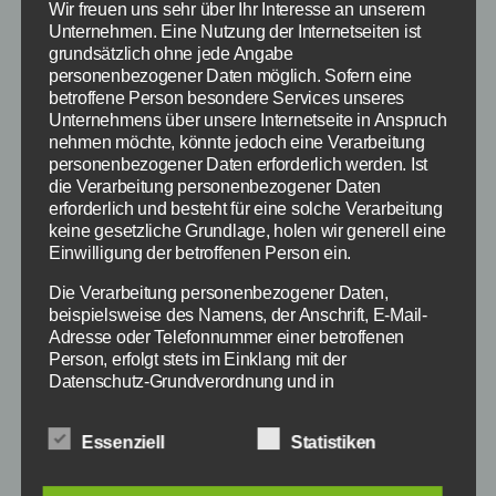
Wir freuen uns sehr über Ihr Interesse an unserem
Unternehmen. Eine Nutzung der Internetseiten ist
grundsätzlich ohne jede Angabe
personenbezogener Daten möglich. Sofern eine
betroffene Person besondere Services unseres
Unternehmens über unsere Internetseite in Anspruch
nehmen möchte, könnte jedoch eine Verarbeitung
personenbezogener Daten erforderlich werden. Ist
die Verarbeitung personenbezogener Daten
erforderlich und besteht für eine solche Verarbeitung
keine gesetzliche Grundlage, holen wir generell eine
Einwilligung der betroffenen Person ein.
Die Verarbeitung personenbezogener Daten,
beispielsweise des Namens, der Anschrift, E-Mail-
Adresse oder Telefonnummer einer betroffenen
LAOLA1 Übersicht Bildquelle: laola1.tv
Person, erfolgt stets im Einklang mit der
Datenschutz-Grundverordnung und in
Übereinstimmung mit den für uns geltenden
Der FC Barcelona und Real Madrid sind die
landesspezifischen Datenschutzbestimmungen.
Essenziell
Statistiken
wohl bekanntesten Fußball Vereine der Welt
Mittels dieser Datenschutzerklärung möchte unser
Unternehmen die Öffentlichkeit über Art, Umfang und
und mit Laola1.tv kannst du dir kostenlos und
Zweck der von uns erhobenen, genutzten und