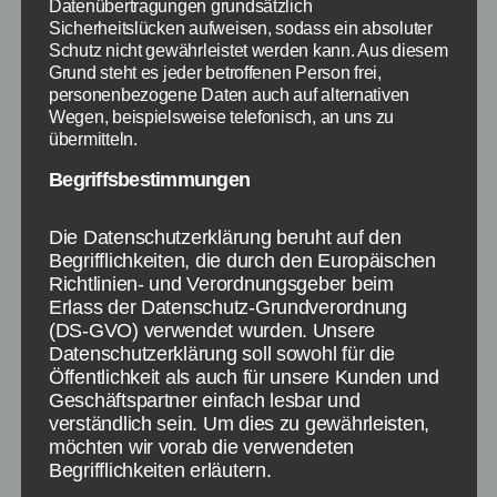
Datenübertragungen grundsätzlich
Sicherheitslücken aufweisen, sodass ein absoluter
Schutz nicht gewährleistet werden kann. Aus diesem
Grund steht es jeder betroffenen Person frei,
personenbezogene Daten auch auf alternativen
Wegen, beispielsweise telefonisch, an uns zu
übermitteln.
Begriffsbestimmungen
Die Datenschutzerklärung beruht auf den
Begrifflichkeiten, die durch den Europäischen
Richtlinien- und Verordnungsgeber beim
Erlass der Datenschutz-Grundverordnung
(DS-GVO) verwendet wurden. Unsere
Datenschutzerklärung soll sowohl für die
Öffentlichkeit als auch für unsere Kunden und
Geschäftspartner einfach lesbar und
Aktuelle Informationen zur UEFA Champions
League - Bildquelle: Eigene Darstellung / Kicker.de
verständlich sein. Um dies zu gewährleisten,
möchten wir vorab die verwendeten
Begrifflichkeiten erläutern.