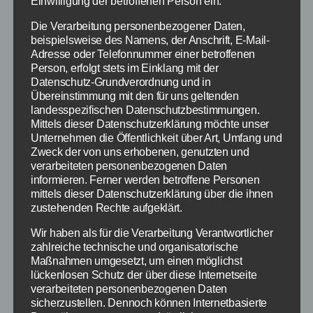
Einwilligung der betroffenen Person ein.
UPDATE: Borussia Dortmund setzt sich in […]
Die Verarbeitung personenbezogener Daten,
beispielsweise des Namens, der Anschrift, E-Mail-
Borussia Dortmund
,
DFB Pokal
,
Bayern München
,
Adresse oder Telefonnummer einer betroffenen
Schlagwörter
Fußball
Person, erfolgt stets im Einklang mit der
Datenschutz-Grundverordnung und in
Übereinstimmung mit den für uns geltenden
landesspezifischen Datenschutzbestimmungen.
Mittels dieser Datenschutzerklärung möchte unser
Kategorien
NEWS
Unternehmen die Öffentlichkeit über Art, Umfang und
Zweck der von uns erhobenen, genutzten und
Bayern München vs
verarbeiteten personenbezogenen Daten
informieren. Ferner werden betroffene Personen
Donezk am 11.3.2015:
mittels dieser Datenschutzerklärung über die ihnen
zustehenden Rechte aufgeklärt.
Vorschau, Aufstellung,
Wir haben als für die Verarbeitung Verantwortlicher
TV Übertragung
zahlreiche technische und organisatorische
Maßnahmen umgesetzt, um einen möglichst
lückenlosen Schutz der über diese Internetseite
verarbeiteten personenbezogenen Daten
Von
redaktion
11. März 2015
Beitragsautor
Veröffentlichungsdatum
sicherzustellen. Dennoch können Internetbasierte