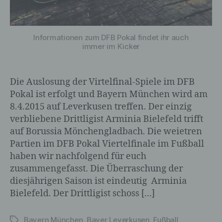
im Zusammenhang mit
personenbezogenen Daten wie das
Erheben, das Erfassen, die Organisation,
das Ordnen, die Speicherung, die
Informationen zum DFB Pokal findet ihr auch
Anpassung oder Veränderung, das
immer im Kicker
Auslesen, das Abfragen, die Verwendung,
die Offenlegung durch Übermittlung,
Verbreitung oder eine andere Form der
Die Auslosung der Virtelfinal-Spiele im DFB
Bereitstellung, den Abgleich oder die
Pokal ist erfolgt und Bayern München wird am
Verknüpfung, die Einschränkung, das
Löschen oder die Vernichtung.
8.4.2015 auf Leverkusen treffen. Der einzig
verbliebene Drittligist Arminia Bielefeld trifft
auf Borussia Mönchengladbach. Die weietren
Partien im DFB Pokal Viertelfinale im Fußball
d) Einschränkung der Verarbeitung
haben wir nachfolgend für euch
zusammengefasst. Die Überraschung der
Einschränkung der Verarbeitung ist die
diesjährigen Saison ist eindeutig Arminia
Markierung gespeicherter
personenbezogener Daten mit dem Ziel,
Bielefeld. Der Drittligist schoss […]
ihre künftige Verarbeitung einzuschränken.
Bayern München
,
Bayer Leverkusen
,
Fußball
Schlagwörter