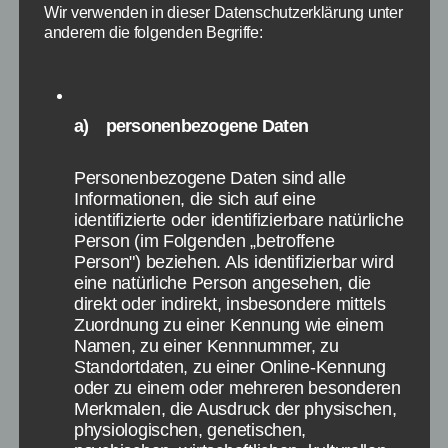
Am heutigen 11.3.2015 treffen Bayern
Wir verwenden in dieser Datenschutzerklärung unter
München und Schachtar Donezk im Champions
anderem die folgenden Begriffe:
League Achtelfinale aufeinander. Im Hinspiel
ging die Fußball Partie 0:0 aus, sodass die
Bayern nur mit einem Sieg weiterkommen.
a) personenbezogene Daten
Anpfiff der Partie ist am 11.3.2015 um 20:45 Uhr
und wird live im ZDF übertragen. Auch einen
Live Stream gibt es zur Partie. Nachfolgend
Personenbezogene Daten sind alle
Informationen, die sich auf eine
haben […]
identifizierte oder identifizierbare natürliche
Person (im Folgenden „betroffene
Fußball
,
Champions League
,
Bayern München
,
Donezk
Schlagwörter
Person") beziehen. Als identifizierbar wird
eine natürliche Person angesehen, die
direkt oder indirekt, insbesondere mittels
Zuordnung zu einer Kennung wie einem
Namen, zu einer Kennnummer, zu
Kategorien
NEWS
Standortdaten, zu einer Online-Kennung
oder zu einem oder mehreren besonderen
DFB Pokal Viertelfinale:
Merkmalen, die Ausdruck der physischen,
physiologischen, genetischen,