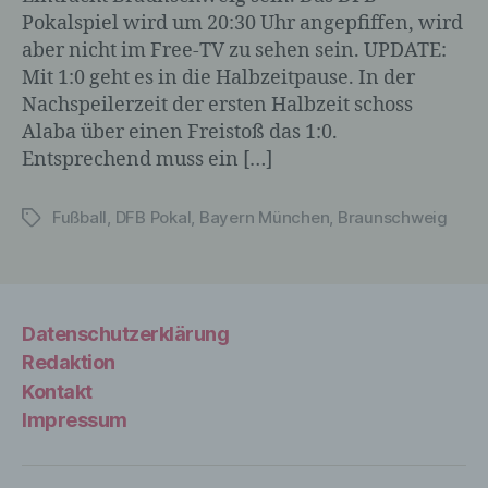
Pokalspiel wird um 20:30 Uhr angepfiffen, wird
Verantwortlicher oder für die Verarbeitung
Verantwortlicher ist die natürliche oder
aber nicht im Free-TV zu sehen sein. UPDATE:
juristische Person, Behörde, Einrichtung
Mit 1:0 geht es in die Halbzeitpause. In der
oder andere Stelle, die allein oder
Nachspeilerzeit der ersten Halbzeit schoss
gemeinsam mit anderen über die Zwecke
Alaba über einen Freistoß das 1:0.
und Mittel der Verarbeitung von
Entsprechend muss ein […]
personenbezogenen Daten entscheidet.
Sind die Zwecke und Mittel dieser
Verarbeitung durch das Unionsrecht oder
Fußball
,
DFB Pokal
,
Bayern München
,
Braunschweig
Schlagwörter
das Recht der Mitgliedstaaten
vorgegeben, so kann der Verantwortliche
beziehungsweise können die bestimmten
Kriterien seiner Benennung nach dem
Unionsrecht oder dem Recht der
Datenschutzerklärung
Mitgliedstaaten vorgesehen werden.
Redaktion
Kontakt
Impressum
h) Auftragsverarbeiter
Auftragsverarbeiter ist eine natürliche oder