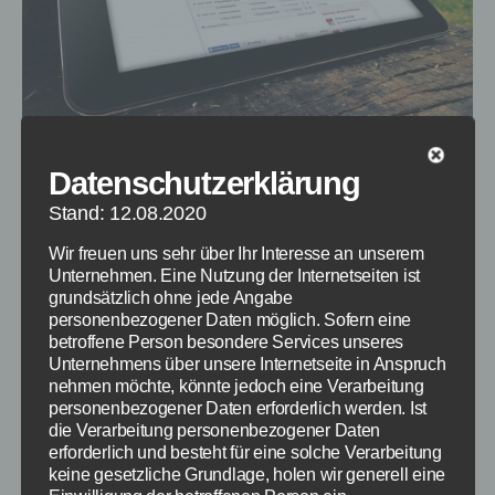
Datenschutzerklärung
Informationen zum DFB Pokal findet ihr auch
Stand: 12.08.2020
immer im Kicker
Wir freuen uns sehr über Ihr Interesse an unserem
Unternehmen. Eine Nutzung der Internetseiten ist
Hier findet ihr alles zum DFB Pokal Halbfinale
grundsätzlich ohne jede Angabe
Bayern München vs Dortmund am 28.4.2015 in
personenbezogener Daten möglich. Sofern eine
betroffene Person besondere Services unseres
Bezug auf die live TV Übertragung, Live Stream,
Unternehmens über unsere Internetseite in Anspruch
Aufstellung, Blianz und Infos. Während Bayern
nehmen möchte, könnte jedoch eine Verarbeitung
München sich im Viertelfinale erst im
personenbezogener Daten erforderlich werden. Ist
Elfmeterschießen gegen Leverkusen
die Verarbeitung personenbezogener Daten
erforderlich und besteht für eine solche Verarbeitung
durchsetzen konnte, gewann die Borussia
keine gesetzliche Grundlage, holen wir generell eine
gegen Hoffenheim mit 3:2 nach Verlängerung.