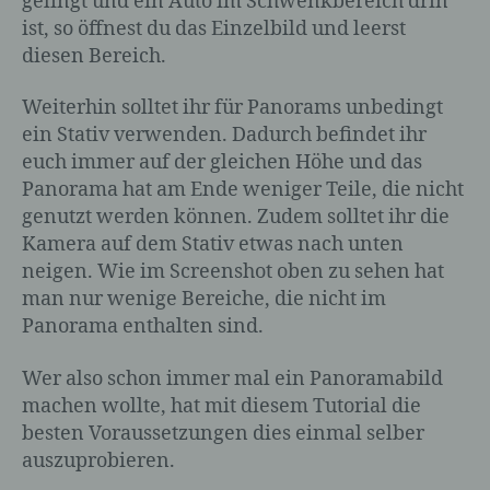
gelingt und ein Auto im Schwenkbereich drin
Profiling ist jede Art der automatisierten
ist, so öffnest du das Einzelbild und leerst
Verarbeitung personenbezogener Daten,
diesen Bereich.
die darin besteht, dass diese
personenbezogenen Daten verwendet
werden, um bestimmte persönliche
Weiterhin solltet ihr für Panorams unbedingt
Aspekte, die sich auf eine natürliche
ein Stativ verwenden. Dadurch befindet ihr
Person beziehen, zu bewerten,
euch immer auf der gleichen Höhe und das
insbesondere, um Aspekte bezüglich
Panorama hat am Ende weniger Teile, die nicht
Arbeitsleistung, wirtschaftlicher Lage,
genutzt werden können. Zudem solltet ihr die
Gesundheit, persönlicher Vorlieben,
Kamera auf dem Stativ etwas nach unten
Interessen, Zuverlässigkeit, Verhalten,
Aufenthaltsort oder Ortswechsel dieser
neigen. Wie im Screenshot oben zu sehen hat
natürlichen Person zu analysieren oder
man nur wenige Bereiche, die nicht im
vorherzusagen.
Panorama enthalten sind.
Wer also schon immer mal ein Panoramabild
f) Pseudonymisierung
machen wollte, hat mit diesem Tutorial die
besten Voraussetzungen dies einmal selber
Pseudonymisierung ist die Verarbeitung
auszuprobieren.
personenbezogener Daten in einer Weise,