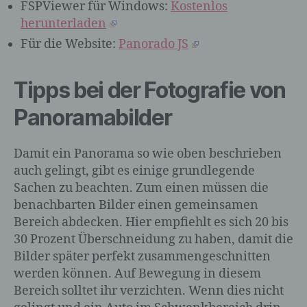
FSPViewer für Windows:
Kostenlos
Anpassung oder Veränderung, das
Auslesen, das Abfragen, die Verwendung,
herunterladen
die Offenlegung durch Übermittlung,
Für die Website:
Panorado JS
Verbreitung oder eine andere Form der
Bereitstellung, den Abgleich oder die
Verknüpfung, die Einschränkung, das
Tipps bei der Fotografie von
Löschen oder die Vernichtung.
Panoramabilder
d) Einschränkung der Verarbeitung
Damit ein Panorama so wie oben beschrieben
auch gelingt, gibt es einige grundlegende
Einschränkung der Verarbeitung ist die
Sachen zu beachten. Zum einen müssen die
Markierung gespeicherter
benachbarten Bilder einen gemeinsamen
personenbezogener Daten mit dem Ziel,
Bereich abdecken. Hier empfiehlt es sich 20 bis
ihre künftige Verarbeitung einzuschränken.
30 Prozent Überschneidung zu haben, damit die
Bilder später perfekt zusammengeschnitten
werden können. Auf Bewegung in diesem
e) Profiling
Bereich solltet ihr verzichten. Wenn dies nicht