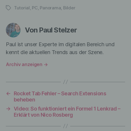
auf welche die personenbezogenen Daten
Tutorial
,
PC
,
Panorama
,
Bilder
Schlagwörter
ohne Hinzuziehung zusätzlicher
Informationen nicht mehr einer
spezifischen betroffenen Person
zugeordnet werden können, sofern diese
Von Paul Stelzer
zusätzlichen Informationen gesondert
aufbewahrt werden und technischen und
Paul ist unser Experte im digitalen Bereich und
organisatorischen Maßnahmen
unterliegen, die gewährleisten, dass die
kennt die aktuellen Trends aus der Szene.
personenbezogenen Daten nicht einer
identifizierten oder identifizierbaren
Archiv anzeigen
→
natürlichen Person zugewiesen werden.
g) Verantwortlicher oder für die
←
Rocket Tab Fehler – Search Extensions
Verarbeitung Verantwortlicher
beheben
→
Video: So funktioniert ein Formel 1 Lenkrad –
Verantwortlicher oder für die Verarbeitung
Erklärt von Nico Rosberg
Verantwortlicher ist die natürliche oder
juristische Person, Behörde, Einrichtung