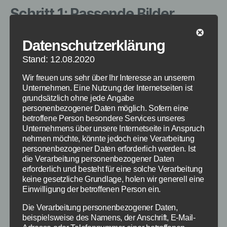
Schritt 1: Passende Bilder
fotografieren
Datenschutzerklärung
Als erstes musst du natürlich erstmal passende
Stand: 12.08.2020
Bilder für ein solches Panorama fotografieren.
Wir freuen uns sehr über Ihr Interesse an unserem
Dabei solltest du versuchen die Kamera immer
Unternehmen. Eine Nutzung der Internetseiten ist
auf der gleichen Ebene zu halten. Weiterhin ist
grundsätzlich ohne jede Angabe
es wichtig, dass benachbarte Bilder sich
personenbezogener Daten möglich. Sofern eine
betroffene Person besondere Services unseres
mindestens 20 bis 30 Prozent überschneiden.
Unternehmens über unsere Internetseite in Anspruch
Außerdem sollte in diesem Bereich kein
nehmen möchte, könnte jedoch eine Verarbeitung
bewegtes Objekt sein, ansonsten können hier
personenbezogener Daten erforderlich werden. Ist
Teilfragmente entstehen. Diese müssten sind
die Verarbeitung personenbezogener Daten
erforderlich und besteht für eine solche Verarbeitung
sehr aufwendig entfernt werden.
keine gesetzliche Grundlage, holen wir generell eine
Einwilligung der betroffenen Person ein.
Weitere Tipps findest du sonst auch nochmal im
nächsten Kapitel. Vor allem ein Stativ hilft bei
Die Verarbeitung personenbezogener Daten,
beispielsweise des Namens, der Anschrift, E-Mail-
der Erstellung von Panorama Bildern