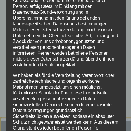
Adresse oder Telefonnummer einer betroffenen
ungemein.
Person, erfolgt stets im Einklang mit der
Datenschutz-Grundverordnung und in
Übereinstimmung mit den für uns geltenden
Schritt 2: Panorama erstellen
landesspezifischen Datenschutzbestimmungen.
Mittels dieser Datenschutzerklärung möchte unser
mit Freeware für PC und Mac –
Unternehmen die Öffentlichkeit über Art, Umfang und
So gehts kostenlos
Zweck der von uns erhobenen, genutzten und
verarbeiteten personenbezogenen Daten
informieren. Ferner werden betroffene Personen
Wenn du nun die Bilder zusammenhast, kommt
mittels dieser Datenschutzerklärung über die ihnen
die Magie ins Spiel. Man kann dies zwar
zustehenden Rechte aufgeklärt.
manuell, wie beispielsweise über Photoshop
Wir haben als für die Verarbeitung Verantwortlicher
machen, doch dies ist aufwendige Arbeit.
zahlreiche technische und organisatorische
Stattdessen gibt es hierfür zahlreiche
Maßnahmen umgesetzt, um einen möglichst
lückenlosen Schutz der über diese Internetseite
Programme. Wir haben nachfolgend für euch
verarbeiteten personenbezogenen Daten
kostenlose herausgesucht.
sicherzustellen. Dennoch können Internetbasierte
Datenübertragungen grundsätzlich
Sicherheitslücken aufweisen, sodass ein absoluter
Schutz nicht gewährleistet werden kann. Aus diesem
Grund steht es jeder betroffenen Person frei,