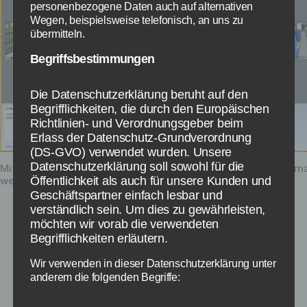
personenbezogene Daten auch auf alternativen
Wegen, beispielsweise telefonisch, an uns zu
übermitteln.
Begriffsbestimmungen
Die Datenschutzerklärung beruht auf den
Begrifflichkeiten, die durch den Europäischen
Richtlinien- und Verordnungsgeber beim
Erlass der Datenschutz-Grundverordnung
(DS-GVO) verwendet wurden. Unsere
Datenschutzerklärung soll sowohl für die
Mit dem Microsoft Image Composite Editor werden Panorama
Öffentlichkeit als auch für unsere Kunden und
wenigen Sekunden erstellt
Geschäftspartner einfach lesbar und
verständlich sein. Um dies zu gewährleisten,
Positiv überrascht hat uns der Microsoft Image
möchten wir vorab die verwendeten
Begrifflichkeiten erläutern.
Composite Editor, der aber seit Jahren nicht
mehr geupdatet wird. Trotzdem kann sich das
Wir verwenden in dieser Datenschutzerklärung unter
Ergebnis wie im Screenshot oben sehen lassen.
anderem die folgenden Begriffe:
So kann man hierbei keine Übergänge sehen