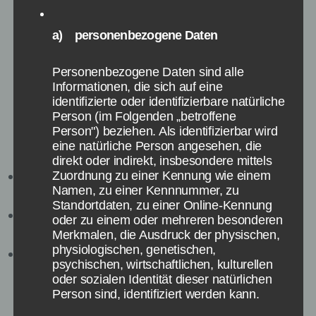
und es muss nur minimal weggeschnitten
werden. Die Software gibt es jedoch nur für
a) personenbezogene Daten
Windows. Wer einen Mac hat, der sollte sich
einmal Hugin anschauen. Alternativ gibt es
auch noch PTGui für Windows und Mac. Das
Personenbezogene Daten sind alle
Informationen, die sich auf eine
Programm ist jedoch nicht mehr für Anfänger
identifizierte oder identifizierbare natürliche
geeignet, ermöglicht aber deutlich mehr
Person (im Folgenden „betroffene
Möglichkeiten, vor allem bei unkoventionellen
Person") beziehen. Als identifizierbar wird
Panoramas.
eine natürliche Person angesehen, die
direkt oder indirekt, insbesondere mittels
Zuordnung zu einer Kennung wie einem
Microsoft Image Composite Editor für
Namen, zu einer Kennnummer, zu
Windows:
Kostenlos auf microsoft.com
Standortdaten, zu einer Online-Kennung
Hugin kostenlos für den Mac:
Auf
oder zu einem oder mehreren besonderen
sourceforge.net
Merkmalen, die Ausdruck der physischen,
physiologischen, genetischen,
Alternative:
PTGui
für Windows und Mac
psychischen, wirtschaftlichen, kulturellen
oder sozialen Identität dieser natürlichen
Person sind, identifiziert werden kann.
Schritt 3: Panorama im 360