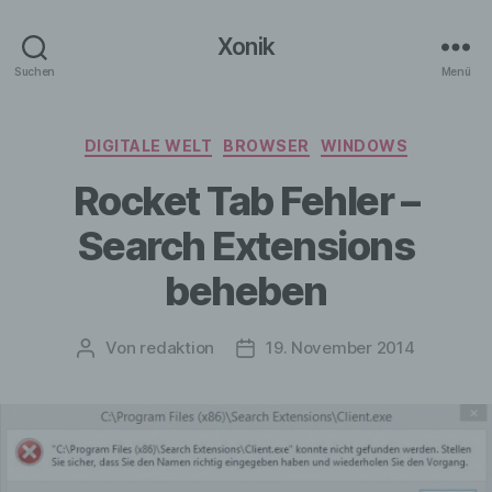
Xonik
Suchen
Menü
Kategorien
DIGITALE WELT
BROWSER
WINDOWS
Rocket Tab Fehler –
Search Extensions
beheben
Von
redaktion
19. November 2014
Beitragsautor
Veröffentlichungsdatum