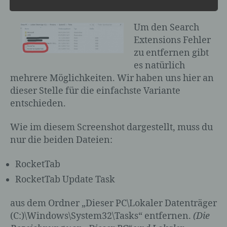
hast.
Person") beziehen. Als identifizierbar wird
eine natürliche Person angesehen, die
Um den Search
direkt oder indirekt, insbesondere mittels
Extensions Fehler
Zuordnung zu einer Kennung wie einem
zu entfernen gibt
Namen, zu einer Kennnummer, zu
Standortdaten, zu einer Online-Kennung
es natürlich
oder zu einem oder mehreren besonderen
mehrere Möglichkeiten. Wir haben uns hier an
Merkmalen, die Ausdruck der physischen,
dieser Stelle für die einfachste Variante
physiologischen, genetischen,
entschieden.
psychischen, wirtschaftlichen, kulturellen
oder sozialen Identität dieser natürlichen
Wie im diesem Screenshot dargestellt, muss du
Person sind, identifiziert werden kann.
nur die beiden Dateien:
RocketTab
b) betroffene Person
RocketTab Update Task
Betroffene Person ist jede identifizierte
aus dem Ordner „Dieser PC\Lokaler Datenträger
oder identifizierbare natürliche Person,
deren personenbezogene Daten von dem
(C:)\Windows\System32\Tasks“ entfernen.
(Die
für die Verarbeitung Verantwortlichen