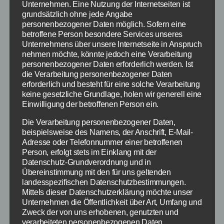
Zunächst einmal
Unternehmen. Eine Nutzung der Internetseiten ist
können wir dir
grundsätzlich ohne jede Angabe
eine Entwarnung
personenbezogener Daten möglich. Sofern eine
betroffene Person besondere Services unseres
RocketTab_error
geben, denn bei
Unternehmens über unsere Internetseite in Anspruch
dem Rocket Tab
nehmen möchte, könnte jedoch eine Verarbeitung
Fehler handelt es sich nicht um einen
personenbezogener Daten erforderlich werden. Ist
bösartigen Virus oder Trojaner welcher
die Verarbeitung personenbezogener Daten
erforderlich und besteht für eine solche Verarbeitung
irgendwelche Schäden am PC oder an den
keine gesetzliche Grundlage, holen wir generell eine
darauf befindlichen Daten anrichtet.
Einwilligung der betroffenen Person ein.
Die Verarbeitung personenbezogener Daten,
Rocket Tab ist zwar nur eine Art Adware,
beispielsweise des Namens, der Anschrift, E-Mail-
welche sich als Browser Add-on automatisch
Adresse oder Telefonnummer einer betroffenen
bei der Installation einer anderen Software mit
Person, erfolgt stets im Einklang mit der
installiert hat, trotzdem solltest du Rocket Tab
Datenschutz-Grundverordnung und in
Übereinstimmung mit den für uns geltenden
nicht auf die leichte Schulder nehmen, denn
landesspezifischen Datenschutzbestimmungen.
bei jeder Suche (z.B. über Google oder Bing)
Mittels dieser Datenschutzerklärung möchte unser
manipuliert Rocket Tab beispielsweise die
Unternehmen die Öffentlichkeit über Art, Umfang und
Suchergebnisse und leitet dich so auf
Zweck der von uns erhobenen, genutzten und
verarbeiteten personenbezogenen Daten