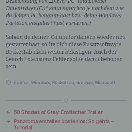
Bezeichnung von „Dieser PC“ und Lokaler
verarbeitet werden.
Datenträger (C:)“ kann natürlich je nachdem wie
du deinen PC benannt hast bzw. deine Windows
Partition installiert hast variieren.)
c) Verarbeitung
Sobald du deinen Computer danach wieder neu
Verarbeitung ist jeder mit oder ohne Hilfe
gestartet hast, sollte dich diese Zusatzsoftware
automatisierter Verfahren ausgeführte
RocketTab nicht weiter belästigen. Auch der
Vorgang oder jede solche Vorgangsreihe
Search Extensions Fehler sollte damit behoben
im Zusammenhang mit
sein.
personenbezogenen Daten wie das
Erheben, das Erfassen, die Organisation,
das Ordnen, die Speicherung, die
Firefox
,
Windows
,
RocketTab
,
Browser
,
Microsoft
Schlagwörter
Anpassung oder Veränderung, das
Auslesen, das Abfragen, die Verwendung,
die Offenlegung durch Übermittlung,
Verbreitung oder eine andere Form der
Bereitstellung, den Abgleich oder die
←
50 Shades of Grey: Erotischer Trailer
Verknüpfung, die Einschränkung, das
→
Panaroma erstellen kostenlos: So gehts –
Löschen oder die Vernichtung.
Tutorial