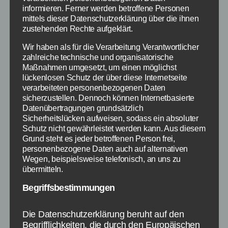
werbefinanzierten Seiten weiter, welche du
informieren. Ferner werden betroffene Personen
natürlich direkt wieder schließen solltest.
mittels dieser Datenschutzerklärung über die ihnen
zustehenden Rechte aufgeklärt.
Weiterhin speichert die Software Rocket Tab
Wir haben als für die Verarbeitung Verantwortlicher
dein Surfverhalten um daraus geziel Werbung
zahlreiche technische und organisatorische
aufzurufen, welche sich in bestimmten Fällen
Maßnahmen umgesetzt, um einen möglichst
sogar ebenfalls auf deinem PC einnisten kann.
lückenlosen Schutz der über diese Internetseite
verarbeiteten personenbezogenen Daten
sicherzustellen. Dennoch können Internetbasierte
Zudem erscheinen
Datenübertragungen grundsätzlich
durch Rocket Tab
Sicherheitslücken aufweisen, sodass ein absoluter
häufig zusätzliche
Schutz nicht gewährleistet werden kann. Aus diesem
Pop-Ups mit
Grund steht es jeder betroffenen Person frei,
personenbezogene Daten auch auf alternativen
weiteren
Wegen, beispielsweise telefonisch, an uns zu
unerwünschten
RocketTab_error_dos
übermitteln.
Werbeeinblendun
Begriffsbestimmungen
gen und kann unter anderem den Fehler
„C:\Program Files (x86)\Search
Extensions\Client.exe“ beim Windows Start
Die Datenschutzerklärung beruht auf den
Begrifflichkeiten, die durch den Europäischen
verursachen. (Linke Screenshots)