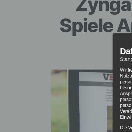
Zynga 
Spiele A
Da
Stan
Wir f
Nutzu
perso
beson
Anspr
perso
perso
Verar
Einwil
Die V