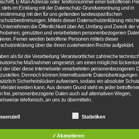
nschrift, E-Mail-Adresse oder Telefonnummer einer betroffenen Pe
gt stets im Einklang mit der Datenschutz-Grundverordnung und in
instimmung mit den für uns geltenden landesspezifischen
schutzbestimmungen. Mittels dieser Datenschutzerklärung möcht
 Unternehmen die Öffentlichkeit über Art, Umfang und Zweck der 
rhobenen, genutzten und verarbeiteten personenbezogenen Date
mieren. Ferner werden betroffene Personen mittels dieser
schutzerklärung über die ihnen zustehenden Rechte aufgeklärt.
aben als für die Verarbeitung Verantwortlicher zahlreiche technisc
isatorische Maßnahmen umgesetzt, um einen möglichst lückenlo
z der über diese Internetseite verarbeiteten personenbezogenen 
rzustellen. Dennoch können Internetbasierte Datenübertragungen
sätzlich Sicherheitslücken aufweisen, sodass ein absoluter Schutz
rleistet werden kann. Aus diesem Grund steht es jeder betroffene
n frei, personenbezogene Daten auch auf alternativen Wegen,
elsweise telefonisch, an uns zu übermitteln.
iffsbestimmungen
ssenziell
Statistiken
atenschutzerklärung beruht auf den Begrifflichkeiten, die 
Europäischen Richtlinien- und Verordnungsgeber beim Erl
✓ Akzeptieren