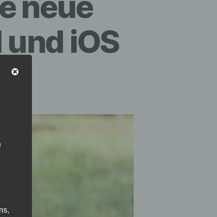
he neue
d und iOS
n
ns,