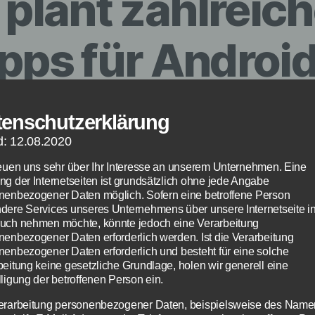
plant zahlreic
pps für Androi
Von
redaktion
18. Februar 2015
Beitragsautor
Veröffentlichungsdatum
tenschutzerklärung
d: 12.08.2020
reuen uns sehr über Ihr Interesse an unserem Unternehmen. Eine
ng der Internetseiten ist grundsätzlich ohne jede Angabe
nenbezogener Daten möglich. Sofern eine betroffene Person
dere Services unseres Unternehmens über unsere Internetseite i
uch nehmen möchte, könnte jedoch eine Verarbeitung
nenbezogener Daten erforderlich werden. Ist die Verarbeitung
nenbezogener Daten erforderlich und besteht für eine solche
beitung keine gesetzliche Grundlage, holen wir generell eine
ligung der betroffenen Person ein.
erarbeitung personenbezogener Daten, beispielsweise des Name