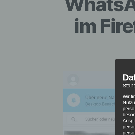
WhatsA
im Fir
Da
Stan
Wir f
Nutzu
perso
beson
Anspr
perso
perso