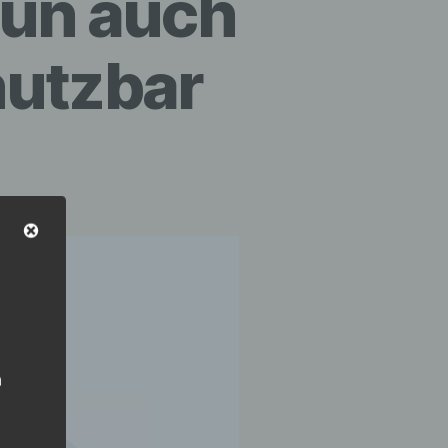
un auch
nutzbar
n