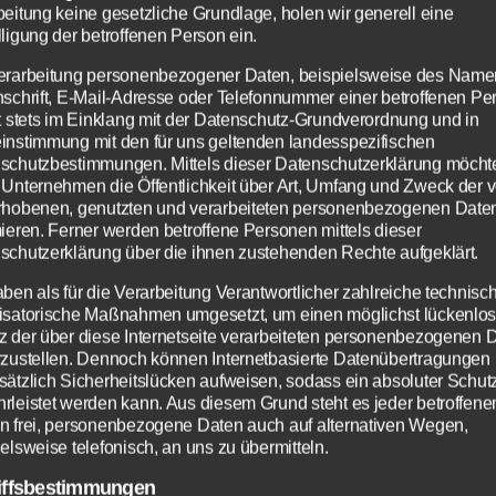
beitung keine gesetzliche Grundlage, holen wir generell eine
ligung der betroffenen Person ein.
erarbeitung personenbezogener Daten, beispielsweise des Name
nschrift, E-Mail-Adresse oder Telefonnummer einer betroffenen Pe
gt stets im Einklang mit der Datenschutz-Grundverordnung und in
instimmung mit den für uns geltenden landesspezifischen
schutzbestimmungen. Mittels dieser Datenschutzerklärung möcht
 Unternehmen die Öffentlichkeit über Art, Umfang und Zweck der 
rhobenen, genutzten und verarbeiteten personenbezogenen Date
mieren. Ferner werden betroffene Personen mittels dieser
schutzerklärung über die ihnen zustehenden Rechte aufgeklärt.
aben als für die Verarbeitung Verantwortlicher zahlreiche technisc
isatorische Maßnahmen umgesetzt, um einen möglichst lückenlo
z der über diese Internetseite verarbeiteten personenbezogenen 
rzustellen. Dennoch können Internetbasierte Datenübertragungen
sätzlich Sicherheitslücken aufweisen, sodass ein absoluter Schutz
rleistet werden kann. Aus diesem Grund steht es jeder betroffene
n frei, personenbezogene Daten auch auf alternativen Wegen,
elsweise telefonisch, an uns zu übermitteln.
iffsbestimmungen