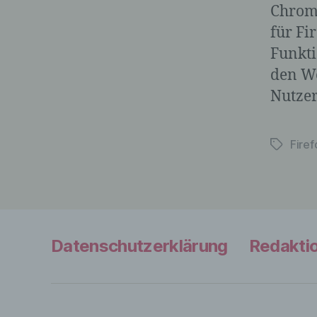
Chrome
für Fi
Funkti
den W
Nutzer
Firef
Schlagwö
Datenschutzerklärung
Redakti