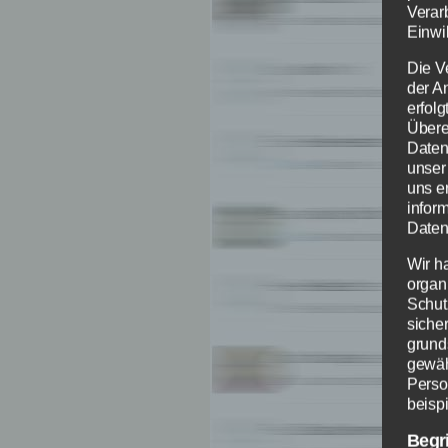
Verar
Einwil
Die V
der A
erfol
Übere
Daten
unser
uns e
infor
Daten
Wir h
organ
Schut
siche
grund
gewäh
Perso
beispi
Begr