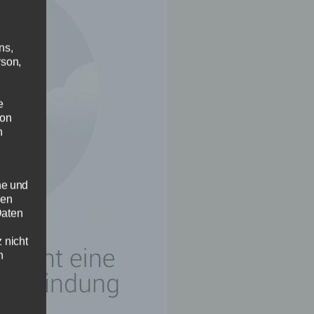
ns,
rson,
e
von
n
he und
sen
Daten
 nicht
n