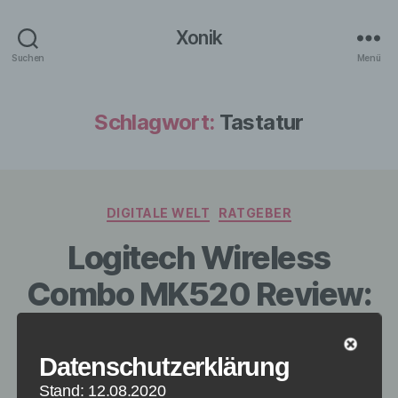
Xonik
Suchen
Menü
Schlagwort:
Tastatur
Kategorien
DIGITALE WELT
RATGEBER
Logitech Wireless
Combo MK520 Review:
Maus und Tastur
Datenschutzerklärung
Von
Paul Stelzer
16. Februar 2015
Beitragsautor
Veröffentlichungsdatum
Stand: 12.08.2020