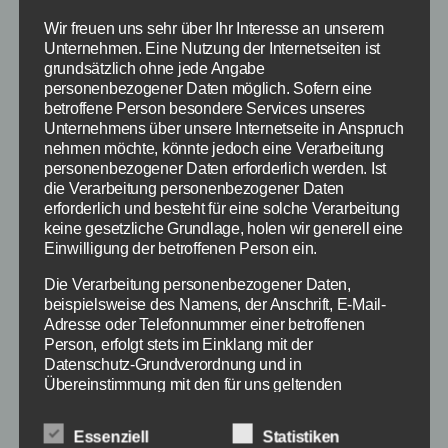
Wir freuen uns sehr über Ihr Interesse an unserem
Unternehmen. Eine Nutzung der Internetseiten ist
grundsätzlich ohne jede Angabe
personenbezogener Daten möglich. Sofern eine
betroffene Person besondere Services unseres
Unternehmens über unsere Internetseite in Anspruch
nehmen möchte, könnte jedoch eine Verarbeitung
personenbezogener Daten erforderlich werden. Ist
die Verarbeitung personenbezogener Daten
erforderlich und besteht für eine solche Verarbeitung
keine gesetzliche Grundlage, holen wir generell eine
Einwilligung der betroffenen Person ein.
Die Verarbeitung personenbezogener Daten,
beispielsweise des Namens, der Anschrift, E-Mail-
Adresse oder Telefonnummer einer betroffenen
Person, erfolgt stets im Einklang mit der
Datenschutz-Grundverordnung und in
Logitech Wireless Combo MK520 - Bildquelle:
Übereinstimmung mit den für uns geltenden
Amazon
landesspezifischen Datenschutzbestimmungen.
Mittels dieser Datenschutzerklärung möchte unser
Essenziell
Statistiken
Unternehmen die Öffentlichkeit über Art, Umfang und