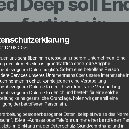
ed Deep soll En
fertig sein
tenschutzerklärung
Von
redaktion
14. Februar 2015
d: 12.08.2020
Beitragsautor
Veröffentlichungsdatum
reuen uns sehr über Ihr Interesse an unserem Unternehmen. Eine
ng der Internetseiten ist grundsätzlich ohne jede Angabe
nenbezogener Daten möglich. Sofern eine betroffene Person
dere Services unseres Unternehmens über unsere Internetseite i
uch nehmen möchte, könnte jedoch eine Verarbeitung
nenbezogener Daten erforderlich werden. Ist die Verarbeitung
nenbezogener Daten erforderlich und besteht für eine solche
beitung keine gesetzliche Grundlage, holen wir generell eine
ligung der betroffenen Person ein.
erarbeitung personenbezogener Daten, beispielsweise des Name
nschrift, E-Mail-Adresse oder Telefonnummer einer betroffenen Pe
gt stets im Einklang mit der Datenschutz-Grundverordnung und in