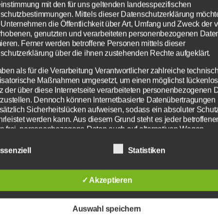
instimmung mit den für uns geltenden landesspezifischen
schutzbestimmungen. Mittels dieser Datenschutzerklärung möcht
 Unternehmen die Öffentlichkeit über Art, Umfang und Zweck der 
rhobenen, genutzten und verarbeiteten personenbezogenen Date
mieren. Ferner werden betroffene Personen mittels dieser
schutzerklärung über die ihnen zustehenden Rechte aufgeklärt.
aben als für die Verarbeitung Verantwortlicher zahlreiche technisc
isatorische Maßnahmen umgesetzt, um einen möglichst lückenlo
z der über diese Internetseite verarbeiteten personenbezogenen 
rzustellen. Dennoch können Internetbasierte Datenübertragungen
sätzlich Sicherheitslücken aufweisen, sodass ein absoluter Schutz
rleistet werden kann. Aus diesem Grund steht es jeder betroffene
n frei, personenbezogene Daten auch auf alternativen Wegen,
elsweise telefonisch, an uns zu übermitteln.
ssenziell
Statistiken
iffsbestimmungen
✓ Akzeptieren
atenschutzerklärung beruht auf den Begrifflichkeiten, die 
 zum Survival Game Stranded Deep - Bildquelle: Beam Team G
Europäischen Richtlinien- und Verordnungsgeber beim Erl
Datenschutz-Grundverordnung (DS-GVO) verwendet wurd
Auswahl speichern
e Datenschutzerklärung soll sowohl für die Öffentlichkeit 