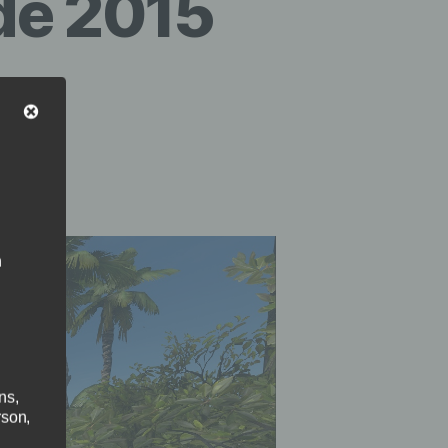
de 2015
n
ns,
rson,